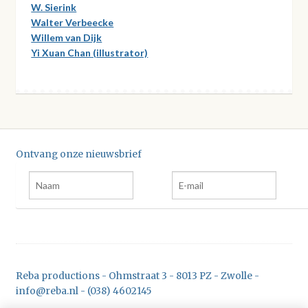
W. Sierink
Walter Verbeecke
Willem van Dijk
Yi Xuan Chan (illustrator)
Ontvang onze nieuwsbrief
Reba productions - Ohmstraat 3 - 8013 PZ - Zwolle -
info@reba.nl - (038) 4602145