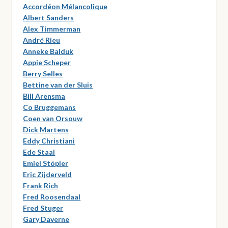
Accordéon Mélancolique
Albert Sanders
Alex Timmerman
André Rieu
Anneke Balduk
Appie Scheper
Berry Selles
Bettine van der Sluis
Bill Arensma
Co Bruggemans
Coen van Orsouw
Dick Martens
Eddy Christiani
Ede Staal
Emiel Stöpler
Eric Zijderveld
Frank Rich
Fred Roosendaal
Fred Stuger
Gary Daverne