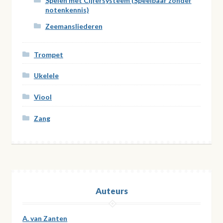
Spelen met Cijfersysteem (Speelbaar zonder
notenkennis)
Zeemansliederen
Trompet
Ukelele
Viool
Zang
Auteurs
A. van Zanten