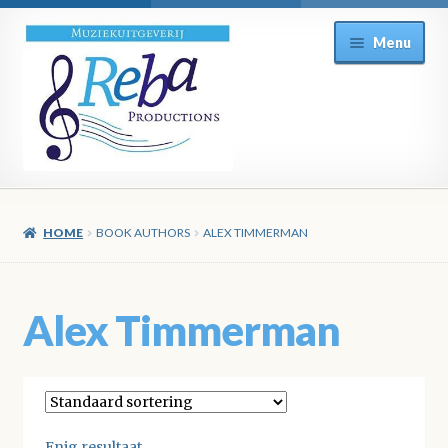
Ga
Ga
Menu
door
direct
naar
naar
navigatie
de
inhoud
HOME
BOOK AUTHORS
ALEX TIMMERMAN
Alex Timmerman
Enig resultaat