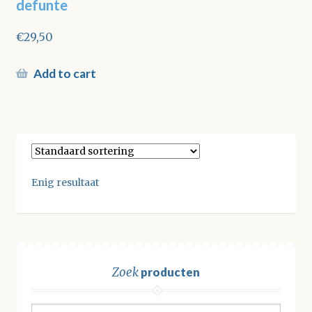
defunte
€
29,50
Add to cart
Enig resultaat
Zoek
producten
Zoeken
Zoeken