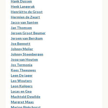
Hank Dussen
Henk Langerak
Henriëtte de Groot
Hermien de Zwart
Jacco van Santen
Jan Thomsen
Jeroen Groot Beumer
Jeroen van Berckum
Joe Bennett
Johnny Meijer
Johnny Steenbergen
Joop van Houten
Jos Termonia
Kees Theeuwes
Leen De jager
Leo Wouters
Leon Kuijpers
Lucas en Gea
Machteld Dewilde
Margret Maas
Marion Binkchorst