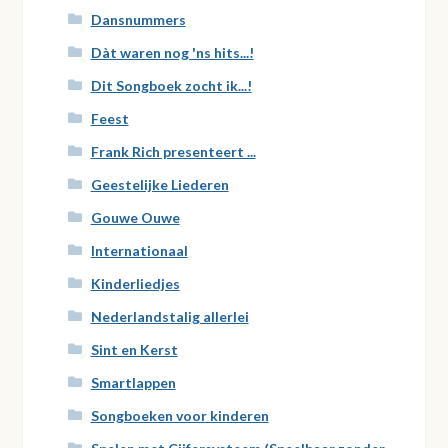
Dansnummers
Dàt waren nog 'ns hits...!
Dit Songboek zocht ik...!
Feest
Frank Rich presenteert ...
Geestelijke Liederen
Gouwe Ouwe
Internationaal
Kinderliedjes
Nederlandstalig allerlei
Sint en Kerst
Smartlappen
Songboeken voor kinderen