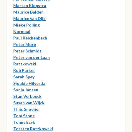
Marten Klopstra
Maurice Balden
Maurice van Dijk
Mieke Polling
Normaal
Paul Reichenbach
Peter More
Peter Schmidt
Peter van der Laan
Ratzkowski
Rob Parker
Sarah Spey
Sjoukje Hilverda
Sonja Jansen
Stan Verbeeck
Susan van Wijck
Thijs Snoeijer
Tom Stone
Tonny Ecyk
Torsten Ratzkowski