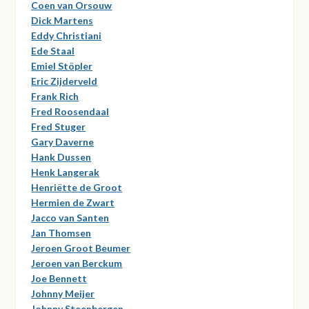
Coen van Orsouw
Dick Martens
Eddy Christiani
Ede Staal
Emiel Stöpler
Eric Zijderveld
Frank Rich
Fred Roosendaal
Fred Stuger
Gary Daverne
Hank Dussen
Henk Langerak
Henriëtte de Groot
Hermien de Zwart
Jacco van Santen
Jan Thomsen
Jeroen Groot Beumer
Jeroen van Berckum
Joe Bennett
Johnny Meijer
Johnny Steenbergen