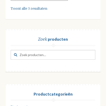
Toont alle 3 resultaten
Zoek
producten
Zoeken
Zoeken
naar:
Productcategorieën