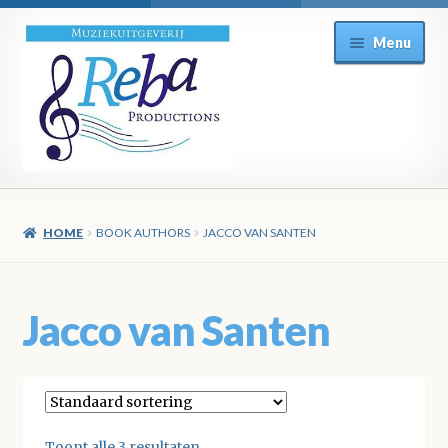
Ga
Ga
Menu
door
direct
naar
naar
navigatie
de
inhoud
HOME
BOOK AUTHORS
JACCO VAN SANTEN
Jacco van Santen
Toont alle 3 resultaten