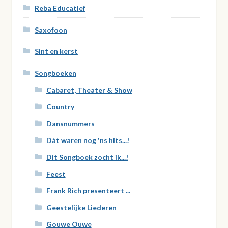
Reba Educatief
Saxofoon
Sint en kerst
Songboeken
Cabaret, Theater & Show
Country
Dansnummers
Dàt waren nog 'ns hits...!
Dit Songboek zocht ik...!
Feest
Frank Rich presenteert ...
Geestelijke Liederen
Gouwe Ouwe