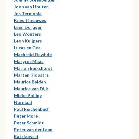
Joop van Houten
Jos Termonia
Kees Theeuwes
Leen De jager
Leo Wouters
Leon Kuijpers
Lucas en Gea
Machteld Dewilde
Margret Maas
Marion Binkchorst
Marten Klopstra
Maurice Balden
Maurice van Dijk
Mieke Polling
Normaal
Paul Reichenbach
Peter More
Peter Schmidt
Peter van der Laan
Ratzkowski