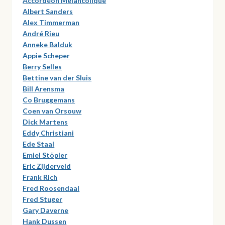
Accordéon Mélancolique
Albert Sanders
Alex Timmerman
André Rieu
Anneke Balduk
Appie Scheper
Berry Selles
Bettine van der Sluis
Bill Arensma
Co Bruggemans
Coen van Orsouw
Dick Martens
Eddy Christiani
Ede Staal
Emiel Stöpler
Eric Zijderveld
Frank Rich
Fred Roosendaal
Fred Stuger
Gary Daverne
Hank Dussen