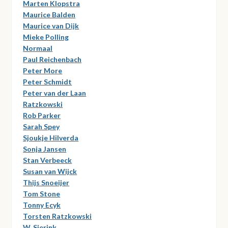
Marten Klopstra
Maurice Balden
Maurice van Dijk
Mieke Polling
Normaal
Paul Reichenbach
Peter More
Peter Schmidt
Peter van der Laan
Ratzkowski
Rob Parker
Sarah Spey
Sjoukje Hilverda
Sonja Jansen
Stan Verbeeck
Susan van Wijck
Thijs Snoeijer
Tom Stone
Tonny Ecyk
Torsten Ratzkowski
W. Sierink