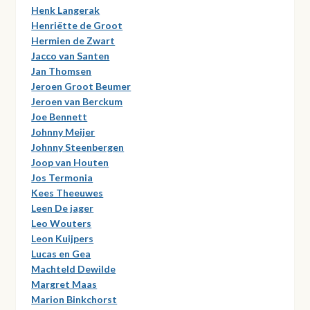
Henk Langerak
Henriëtte de Groot
Hermien de Zwart
Jacco van Santen
Jan Thomsen
Jeroen Groot Beumer
Jeroen van Berckum
Joe Bennett
Johnny Meijer
Johnny Steenbergen
Joop van Houten
Jos Termonia
Kees Theeuwes
Leen De jager
Leo Wouters
Leon Kuijpers
Lucas en Gea
Machteld Dewilde
Margret Maas
Marion Binkchorst