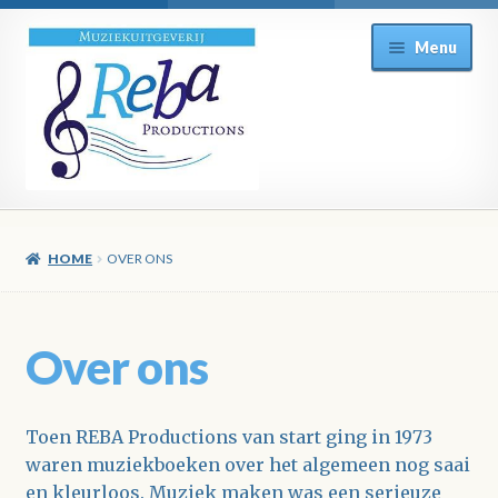
Ga
Ga
Menu
door
direct
naar
naar
navigatie
de
inhoud
HOME
OVER ONS
Over ons
Toen REBA Productions van start ging in 1973
waren muziekboeken over het algemeen nog saai
en kleurloos. Muziek maken was een serieuze