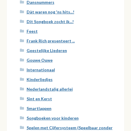
Dansnummers
Dàt waren nog 'ns hits...!
Dit Songboek zocht ik...!
Feest
Frank Rich presenteert ...
Geestelijke Liederen
Gouwe Ouwe
Internationaal
Kinderliedjes
Nederlandstalig allerlei
Sint en Kerst
Smartlappen
Songboeken voor kinderen
Spelen met Cijfersysteem (Speelbaar zonder