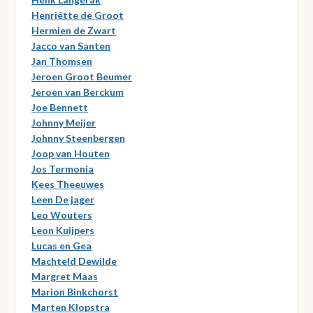
Henriëtte de Groot
Hermien de Zwart
Jacco van Santen
Jan Thomsen
Jeroen Groot Beumer
Jeroen van Berckum
Joe Bennett
Johnny Meijer
Johnny Steenbergen
Joop van Houten
Jos Termonia
Kees Theeuwes
Leen De jager
Leo Wouters
Leon Kuijpers
Lucas en Gea
Machteld Dewilde
Margret Maas
Marion Binkchorst
Marten Klopstra