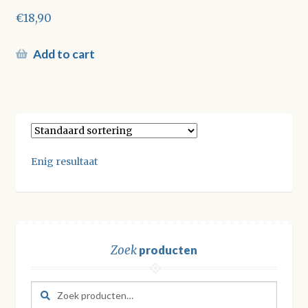
€
18,90
Add to cart
Enig resultaat
Zoek
producten
Zoeken
Zoeken
naar: