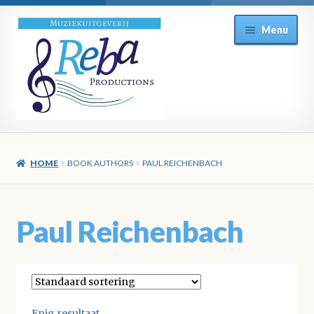
Ga
Ga
Menu
door
direct
naar
naar
navigatie
de
inhoud
HOME
BOOK AUTHORS
PAUL REICHENBACH
Paul Reichenbach
Enig resultaat