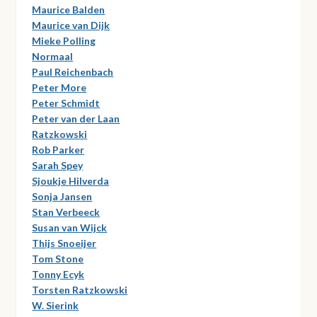
Maurice Balden
Maurice van Dijk
Mieke Polling
Normaal
Paul Reichenbach
Peter More
Peter Schmidt
Peter van der Laan
Ratzkowski
Rob Parker
Sarah Spey
Sjoukje Hilverda
Sonja Jansen
Stan Verbeeck
Susan van Wijck
Thijs Snoeijer
Tom Stone
Tonny Ecyk
Torsten Ratzkowski
W. Sierink