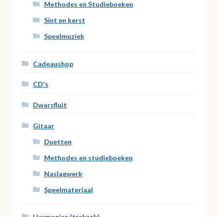
Methodes en Studieboeken
Sint en kerst
Speelmuziek
Cadeaushop
CD's
Dwarsfluit
Gitaar
Duetten
Methodes en studieboeken
Naslagwerk
Speelmateriaal
Harmonica (trekzak)