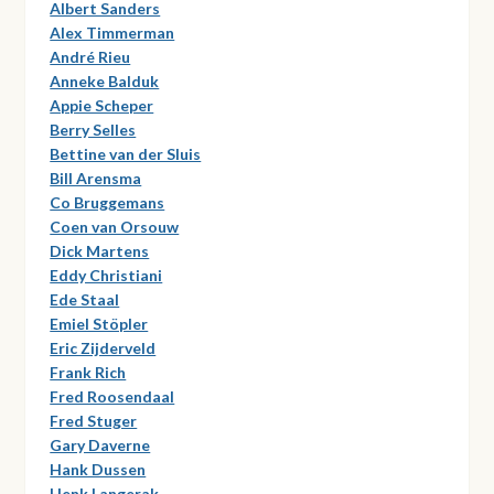
Albert Sanders
Alex Timmerman
André Rieu
Anneke Balduk
Appie Scheper
Berry Selles
Bettine van der Sluis
Bill Arensma
Co Bruggemans
Coen van Orsouw
Dick Martens
Eddy Christiani
Ede Staal
Emiel Stöpler
Eric Zijderveld
Frank Rich
Fred Roosendaal
Fred Stuger
Gary Daverne
Hank Dussen
Henk Langerak