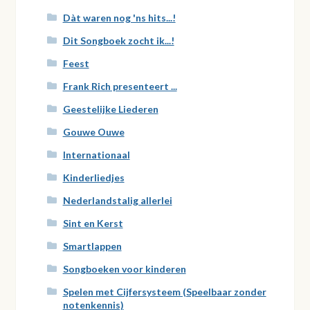
Dàt waren nog 'ns hits...!
Dit Songboek zocht ik...!
Feest
Frank Rich presenteert ...
Geestelijke Liederen
Gouwe Ouwe
Internationaal
Kinderliedjes
Nederlandstalig allerlei
Sint en Kerst
Smartlappen
Songboeken voor kinderen
Spelen met Cijfersysteem (Speelbaar zonder
notenkennis)