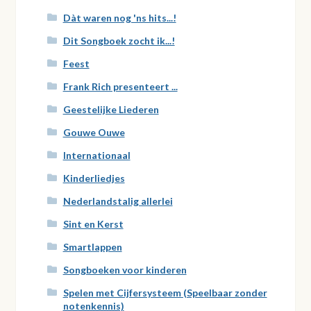
Dàt waren nog 'ns hits...!
Dit Songboek zocht ik...!
Feest
Frank Rich presenteert ...
Geestelijke Liederen
Gouwe Ouwe
Internationaal
Kinderliedjes
Nederlandstalig allerlei
Sint en Kerst
Smartlappen
Songboeken voor kinderen
Spelen met Cijfersysteem (Speelbaar zonder
notenkennis)