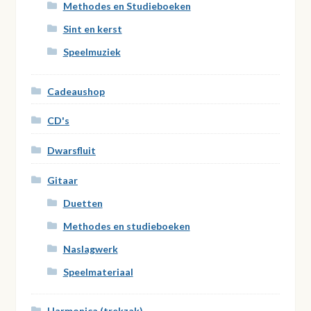
Methodes en Studieboeken
Sint en kerst
Speelmuziek
Cadeaushop
CD's
Dwarsfluit
Gitaar
Duetten
Methodes en studieboeken
Naslagwerk
Speelmateriaal
Harmonica (trekzak)