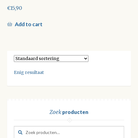
€
15,90
Add to cart
Enig resultaat
Zoek
producten
Zoeken
Zoeken
naar: