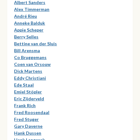
Albert Sanders
Alex Timmerman
André Rieu
Anneke Balduk
Appie Scheper
Berry Selles
Bettine van der Sluis
Bill Arensma
Co Bruggemans
Coen van Orsouw
Dick Martens
Eddy Christiani
Ede Staal
Emiel Stöpler
Eric Zijderveld
Frank Rich
Fred Roosendaal
Fred Stuger
Gary Daverne
Hank Dussen
Henk Langerak