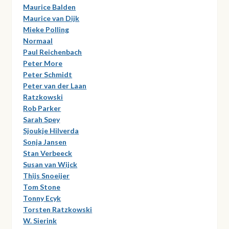
Maurice Balden
Maurice van Dijk
Mieke Polling
Normaal
Paul Reichenbach
Peter More
Peter Schmidt
Peter van der Laan
Ratzkowski
Rob Parker
Sarah Spey
Sjoukje Hilverda
Sonja Jansen
Stan Verbeeck
Susan van Wijck
Thijs Snoeijer
Tom Stone
Tonny Ecyk
Torsten Ratzkowski
W. Sierink