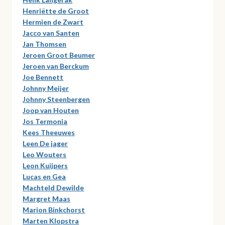
Henriëtte de Groot
Hermien de Zwart
Jacco van Santen
Jan Thomsen
Jeroen Groot Beumer
Jeroen van Berckum
Joe Bennett
Johnny Meijer
Johnny Steenbergen
Joop van Houten
Jos Termonia
Kees Theeuwes
Leen De jager
Leo Wouters
Leon Kuijpers
Lucas en Gea
Machteld Dewilde
Margret Maas
Marion Binkchorst
Marten Klopstra