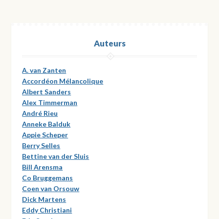
Auteurs
A. van Zanten
Accordéon Mélancolique
Albert Sanders
Alex Timmerman
André Rieu
Anneke Balduk
Appie Scheper
Berry Selles
Bettine van der Sluis
Bill Arensma
Co Bruggemans
Coen van Orsouw
Dick Martens
Eddy Christiani