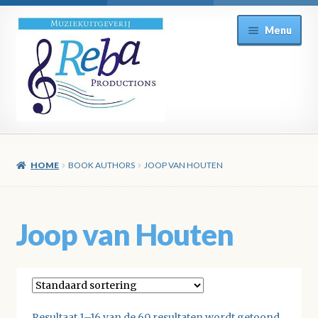
Ga
Ga
Menu
door
direct
naar
naar
navigatie
de
inhoud
HOME
BOOK AUTHORS
JOOP VAN HOUTEN
Joop van Houten
Resultaat 1–16 van de 60 resultaten wordt getoond