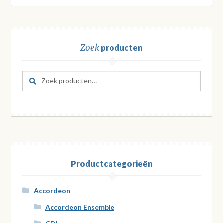
Zoek
producten
Zoeken
Zoeken
naar:
Productcategorieën
Accordeon
Accordeon Ensemble