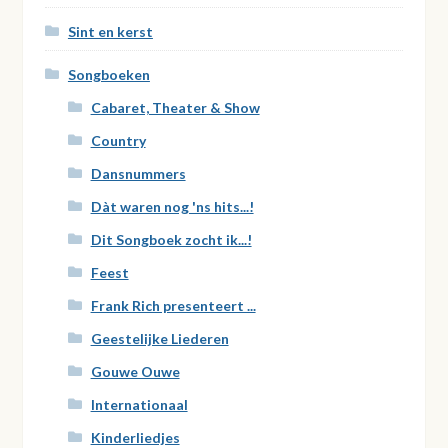
Sint en kerst
Songboeken
Cabaret, Theater & Show
Country
Dansnummers
Dàt waren nog 'ns hits...!
Dit Songboek zocht ik...!
Feest
Frank Rich presenteert ...
Geestelijke Liederen
Gouwe Ouwe
Internationaal
Kinderliedjes