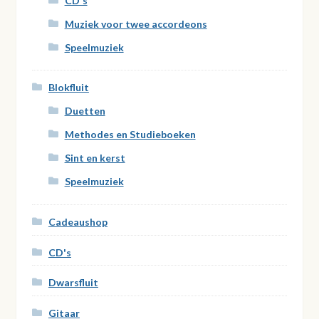
CD's
Muziek voor twee accordeons
Speelmuziek
Blokfluit
Duetten
Methodes en Studieboeken
Sint en kerst
Speelmuziek
Cadeaushop
CD's
Dwarsfluit
Gitaar