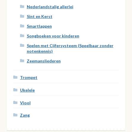
Nederlandstalig allerlei
Sint en Kerst
Smartlappen
Songboeken voor kinderen
Spelen met Cijfersysteem (Speelbaar zonder
notenkennis)
Zeemansliederen
Trompet
Ukelele
Viool
Zang