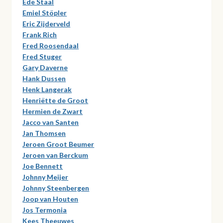
Ede Staal
Emiel Stöpler
Eric Zijderveld
Frank Rich
Fred Roosendaal
Fred Stuger
Gary Daverne
Hank Dussen
Henk Langerak
Henriëtte de Groot
Hermien de Zwart
Jacco van Santen
Jan Thomsen
Jeroen Groot Beumer
Jeroen van Berckum
Joe Bennett
Johnny Meijer
Johnny Steenbergen
Joop van Houten
Jos Termonia
Kees Theeuwes