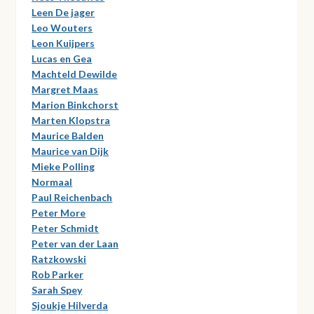
Leen De jager
Leo Wouters
Leon Kuijpers
Lucas en Gea
Machteld Dewilde
Margret Maas
Marion Binkchorst
Marten Klopstra
Maurice Balden
Maurice van Dijk
Mieke Polling
Normaal
Paul Reichenbach
Peter More
Peter Schmidt
Peter van der Laan
Ratzkowski
Rob Parker
Sarah Spey
Sjoukje Hilverda