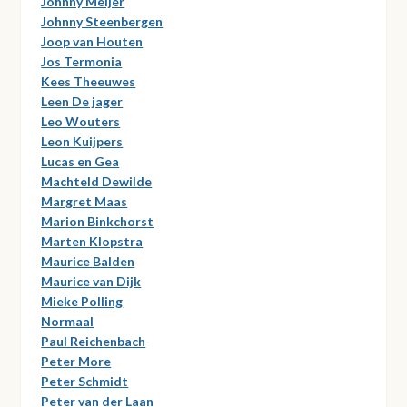
Johnny Meijer
Johnny Steenbergen
Joop van Houten
Jos Termonia
Kees Theeuwes
Leen De jager
Leo Wouters
Leon Kuijpers
Lucas en Gea
Machteld Dewilde
Margret Maas
Marion Binkchorst
Marten Klopstra
Maurice Balden
Maurice van Dijk
Mieke Polling
Normaal
Paul Reichenbach
Peter More
Peter Schmidt
Peter van der Laan