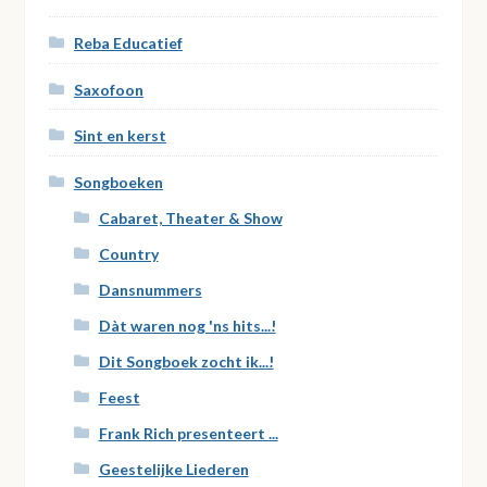
Reba Educatief
Saxofoon
Sint en kerst
Songboeken
Cabaret, Theater & Show
Country
Dansnummers
Dàt waren nog 'ns hits...!
Dit Songboek zocht ik...!
Feest
Frank Rich presenteert ...
Geestelijke Liederen