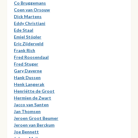
Co Bruggemans
Coen van Orsouw
Dick Martens
Eddy Christiani
Ede Staal
Emiel Stöpler
Eric Zijderveld
Frank Rich
Fred Roosendaal
Fred Stuger
Gary Daverne
Hank Dussen
Henk Langerak
Henriëtte de Groot
Hermien de Zwart
Jacco van Santen
Jan Thomsen
Jeroen Groot Beumer
Jeroen van Berckum
Joe Bennett