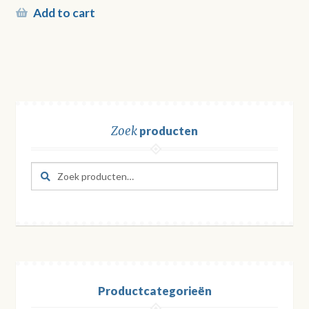
Add to cart
Zoek
producten
Zoeken
Zoeken
naar:
Productcategorieën