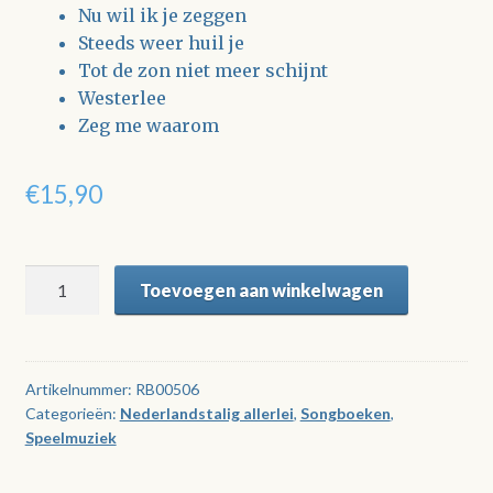
Nu wil ik je zeggen
Steeds weer huil je
Tot de zon niet meer schijnt
Westerlee
Zeg me waarom
€
15,90
De
Toevoegen aan winkelwagen
grote
successen
van
Lucas
Artikelnummer:
RB00506
Categorieën:
Nederlandstalig allerlei
,
Songboeken
,
en
Speelmuziek
Gea
aantal