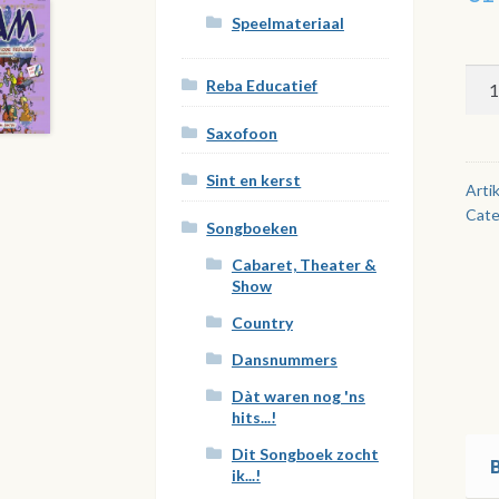
Speelmateriaal
JA
Reba Educatief
voo
Es-
Saxofoon
ins
Sint en kerst
(bo
Arti
Cate
met
Songboeken
gel
Cabaret, Theater &
aan
Show
Country
Dansnummers
Dàt waren nog 'ns
hits...!
Dit Songboek zocht
ik...!