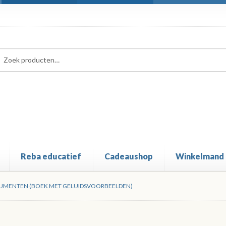
ken
ken
:
Reba educatief
Cadeaushop
Winkelmand
RUMENTEN (BOEK MET GELUIDSVOORBEELDEN)