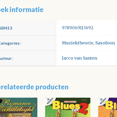
ek informatie
9789069113692
ISBN13
Muziektheorie
,
Saxofoon
Categories:
Jacco van Santen
Auteur:
relateerde producten