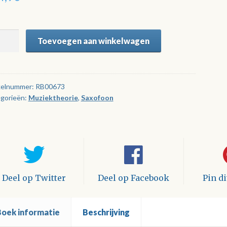
M
Toevoegen aan winkelwagen
r
trumenten
ek
kelnummer:
RB00673
gorieën:
Muziektheorie
,
Saxofoon
uidsvoorbeelden)
tal
Deel op Twitter
Deel op Facebook
Pin d
Boek informatie
Beschrijving