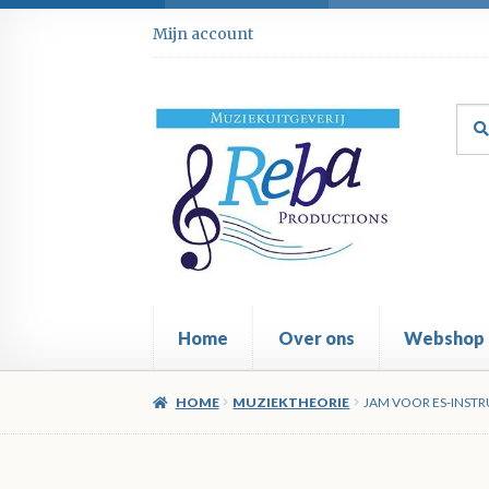
Ga
Ga
Mijn account
door
direct
naar
naar
navigatie
de
Zoe
Zoe
inhoud
naar
Home
Over ons
Webshop
HOME
MUZIEKTHEORIE
JAM VOOR ES-INST