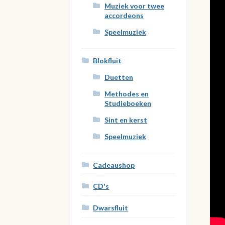
Muziek voor twee
accordeons
Speelmuziek
Blokfluit
Duetten
Methodes en
Studieboeken
Sint en kerst
Speelmuziek
Cadeaushop
CD's
Dwarsfluit