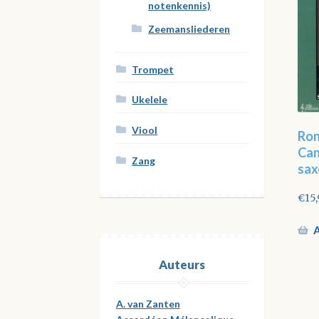
notenkennis)
Zeemansliederen
Trompet
Ukelele
Viool
Ro
Can
Zang
sax
€
15
A
Auteurs
A. van Zanten