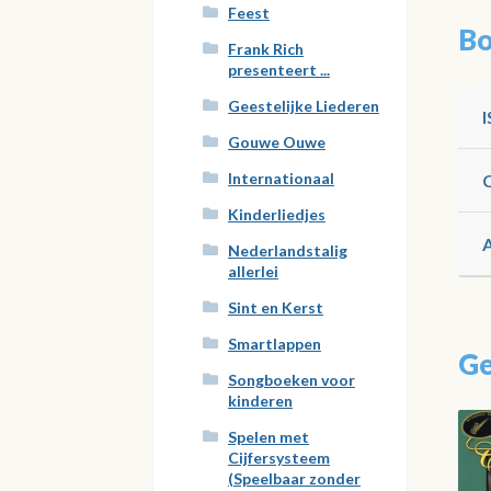
Feest
Bo
Frank Rich
presenteert ...
Geestelijke Liederen
Gouwe Ouwe
Internationaal
Kinderliedjes
Nederlandstalig
allerlei
Sint en Kerst
Smartlappen
Ge
Songboeken voor
kinderen
Spelen met
Cijfersysteem
(Speelbaar zonder