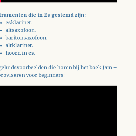
trumenten die in Es gestemd zijn:
esklarinet.
altsaxofoon.
baritonsaxofoon.
altklarinet.
hoorn in
es
.
geluidsvoorbeelden die horen bij het boek Jam –
roviseren voor beginners: