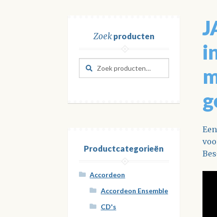
J
Zoek
producten
i
Zoeken
Zoeken
m
naar:
g
Een
voo
Productcategorieën
Bes
Accordeon
Accordeon Ensemble
CD's