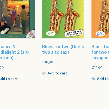
mance &
Blues for two (Duets
Blues fo
dlelight 2 (alt-
two alto sax)
for two 
ofoon)
saxopho
€
16,90
,90
€
16,90
Add to cart
dd to cart
Add to