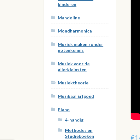
kinderen
Mandoline
Mondharmonica
Muziek maken zonder
notenkennis
Muziek voor de
allerkleinsten
Muziektheorie
Muzikaal Erfgoed
Piano
4-handig
Methodes en
Studieboeken
€
1