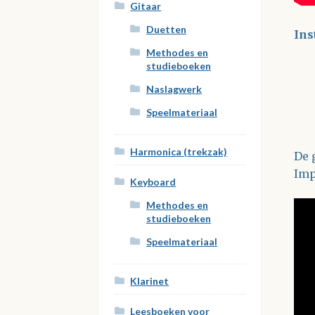
Gitaar
Duetten
Ins
Methodes en
studieboeken
Naslagwerk
Speelmateriaal
Harmonica (trekzak)
De 
Imp
Keyboard
Methodes en
studieboeken
Speelmateriaal
Klarinet
Leesboeken voor