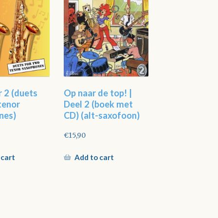
r 2 (duets
Op naar de top! |
tenor
Deel 2 (boek met
nes)
CD) (alt-saxofoon)
€
15,90
 cart
Add to cart