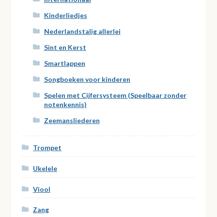
Kinderliedjes
Nederlandstalig allerlei
Sint en Kerst
Smartlappen
Songboeken voor kinderen
Spelen met Cijfersysteem (Speelbaar zonder
notenkennis)
Zeemansliederen
Trompet
Ukelele
Viool
Zang