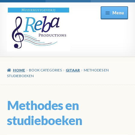
Ga
Ga
Menu
door
direct
naar
naar
navigatie
de
inhoud
HOME
BOOK CATEGORIES
GITAAR
METHODES EN
STUDIEBOEKEN
Methodes en
studieboeken