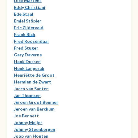
Dick Martens
Eddy Christiani
Ede Staal
Emiel Stöpler
Eric Zijderveld
Frank Rich
Fred Roosendaal
Fred Stuger
Gary Daverne
Hank Dussen
Henk Langerak
Henriëtte de Groot
Hermien de Zwart
Jacco van Santen
Jan Thomsen
Jeroen Groot Beumer
Jeroen van Berckum
Joe Bennett
Johnny Meijer
Johnny Steenbergen
Joop van Houten