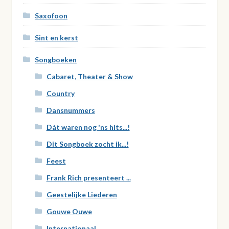
Saxofoon
Sint en kerst
Songboeken
Cabaret, Theater & Show
Country
Dansnummers
Dàt waren nog 'ns hits...!
Dit Songboek zocht ik...!
Feest
Frank Rich presenteert ...
Geestelijke Liederen
Gouwe Ouwe
Internationaal