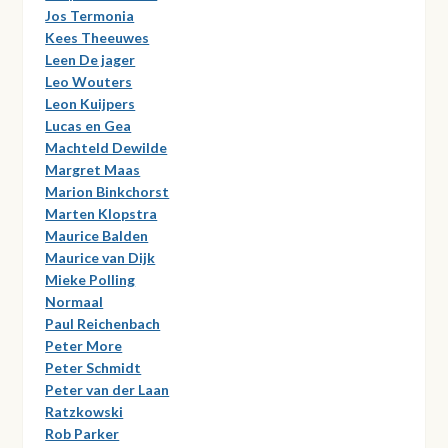
Jos Termonia
Kees Theeuwes
Leen De jager
Leo Wouters
Leon Kuijpers
Lucas en Gea
Machteld Dewilde
Margret Maas
Marion Binkchorst
Marten Klopstra
Maurice Balden
Maurice van Dijk
Mieke Polling
Normaal
Paul Reichenbach
Peter More
Peter Schmidt
Peter van der Laan
Ratzkowski
Rob Parker