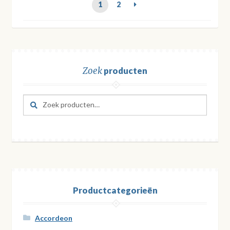
1
2
Zoek
producten
Zoeken
Zoeken
naar:
Productcategorieën
Accordeon