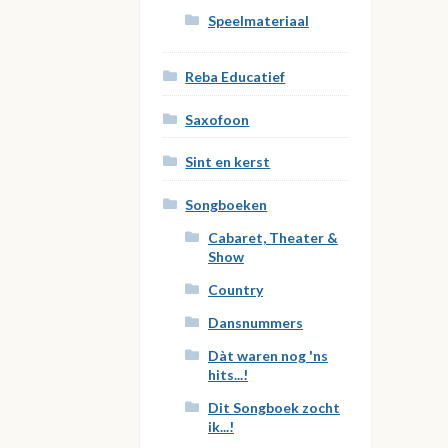
Speelmateriaal
Reba Educatief
Saxofoon
Sint en kerst
Songboeken
Cabaret, Theater &
Show
Country
Dansnummers
Dàt waren nog 'ns
hits...!
Dit Songboek zocht
ik...!