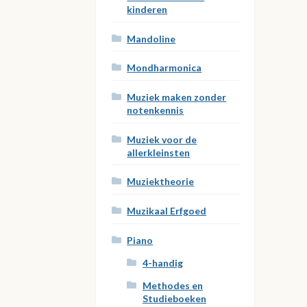
kinderen
Mandoline
Mondharmonica
Muziek maken zonder
notenkennis
Muziek voor de
allerkleinsten
Muziektheorie
Muzikaal Erfgoed
Piano
4-handig
Methodes en
Studieboeken