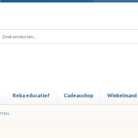
ken
ken
:
Reba educatief
Cadeaushop
Winkelmand
TTEN