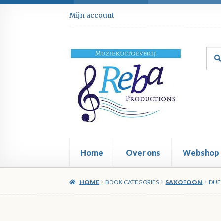
Ga
Ga
Mijn account
door
direct
naar
naar
navigatie
de
Zoe
Zoe
inhoud
naar
Home
Over ons
Webshop
HOME
BOOK CATEGORIES
SAXOFOON
DUE