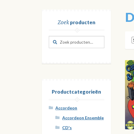
D
Zoek
producten
Zoeken
Zoeken
naar:
Productcategorieën
Accordeon
Accordeon Ensemble
CD's