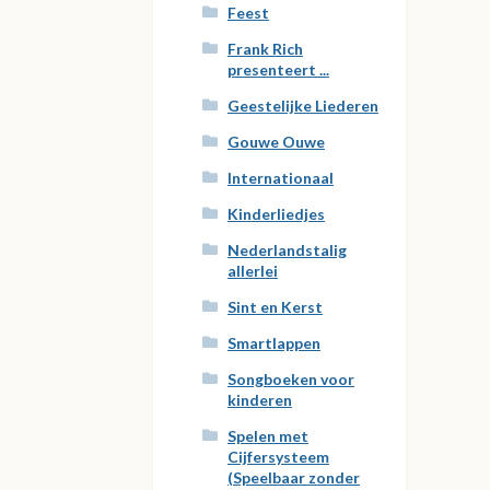
Feest
Frank Rich
presenteert ...
Geestelijke Liederen
Gouwe Ouwe
Internationaal
Kinderliedjes
Nederlandstalig
allerlei
Sint en Kerst
Smartlappen
Songboeken voor
kinderen
Spelen met
Cijfersysteem
(Speelbaar zonder