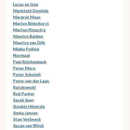
Lucas en Gea
Machteld Dewilde
Margret Maas
Marion Binkchorst
Marten Klopstra
Maurice Balden
Maurice van Dijk
Mieke Polling
Normaal
Paul Reichenbach
Peter More
Peter Schmidt
Peter van der Laan
Ratzkowski
Rob Parker
Sarah Spey
Sjoukje Hilverda
Sonja Jansen
Stan Verbeeck
Susan van Wijck