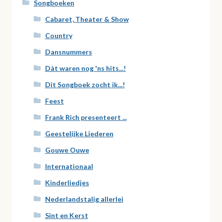
Songboeken
Cabaret, Theater & Show
Country
Dansnummers
Dàt waren nog 'ns hits...!
Dit Songboek zocht ik...!
Feest
Frank Rich presenteert ...
Geestelijke Liederen
Gouwe Ouwe
Internationaal
Kinderliedjes
Nederlandstalig allerlei
Sint en Kerst