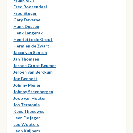
Frank Rich
Fred Roosendaal
Fred Stuger
Gary Daverne
Hank Dussen
Henk Langerak
Henriëtte de Groot
Hermien de Zwart
Jacco van Santen
Jan Thomsen
Jeroen Groot Beumer
Jeroen van Berckum
Joe Bennett
Johnny Meijer
Johnny Steenbergen
Joop van Houten
Jos Termonia
Kees Theeuwes
Leen De jager
Leo Wouters
Leon Kuijpers