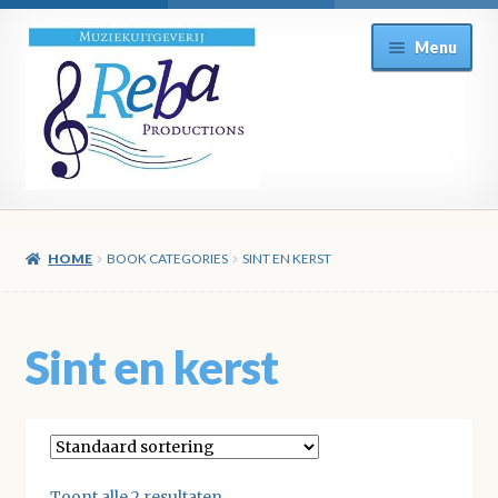
Ga
Ga
Menu
door
direct
naar
naar
navigatie
de
inhoud
HOME
BOOK CATEGORIES
SINT EN KERST
Sint en kerst
Toont alle 2 resultaten