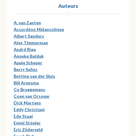
Auteurs
A. van Zanten
Accordéon Mélancolique
Albert Sanders
Alex Timmerman
André Rieu
Anneke Balduk
Appie Scheper
Berry Selles
Bettine van der Sluis
Bill Arensma
Co Bruggemans
Coen van Orsouw
Dick Martens
Eddy Christiani
Ede Staal
Emiel Stöpler
Eric Zijderveld