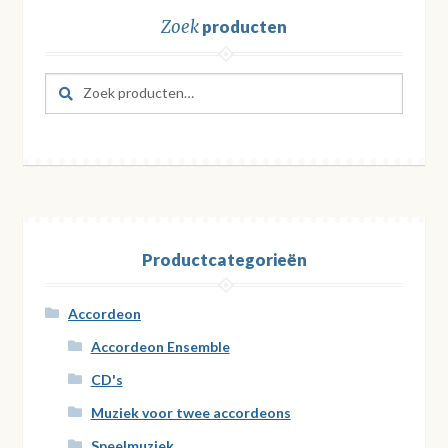
Zoek
producten
Zoeken
Zoeken
naar:
Productcategorieën
Accordeon
Accordeon Ensemble
CD's
Muziek voor twee accordeons
Speelmuziek