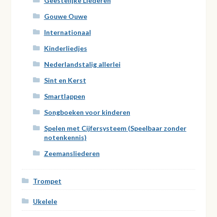
Geestelijke Liederen
Gouwe Ouwe
Internationaal
Kinderliedjes
Nederlandstalig allerlei
Sint en Kerst
Smartlappen
Songboeken voor kinderen
Spelen met Cijfersysteem (Speelbaar zonder
notenkennis)
Zeemansliederen
Trompet
Ukelele