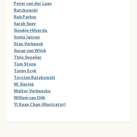
Peter van der Laan
Ratzkowski
Rob Parker
Sarah Spey
Sjoukje Hilverda
Sonja Jansen
Stan Verbeeck
Susan van Wijck
Thijs Snoeijer
Tom Stone
Tonny Ecyk
Torsten Ratzkowski
W. Sierink
Walter Verbeecke
Willem van Dijk
Yi Xuan Chan (illustrator)