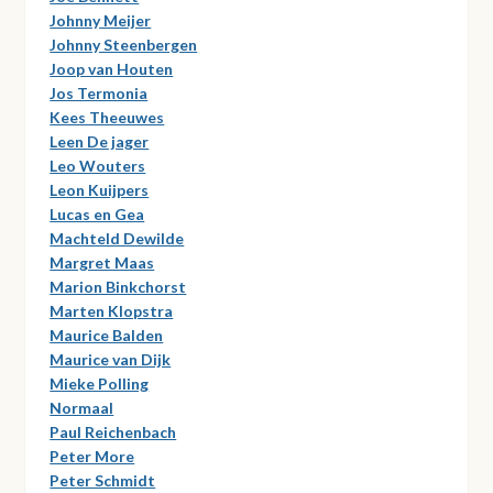
Johnny Meijer
Johnny Steenbergen
Joop van Houten
Jos Termonia
Kees Theeuwes
Leen De jager
Leo Wouters
Leon Kuijpers
Lucas en Gea
Machteld Dewilde
Margret Maas
Marion Binkchorst
Marten Klopstra
Maurice Balden
Maurice van Dijk
Mieke Polling
Normaal
Paul Reichenbach
Peter More
Peter Schmidt