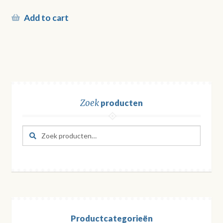
Add to cart
Zoek
producten
Zoeken
Zoeken
naar:
Productcategorieën