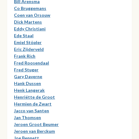
Bill Arensma
Co Bruggemans
Coen van Orsouw
Dick Martens
Eddy Christiani
Ede Staal
Emiel Stöpler
Eric Zijderveld
Frank Rich
Fred Roosendaal
Fred Stuger
Gary Daverne
Hank Dussen
Henk Langerak
Henriëtte de Groot
Hermien de Zwart
Jacco van Santen
Jan Thomsen
Jeroen Groot Beumer
Jeroen van Berckum
Joe Bennett