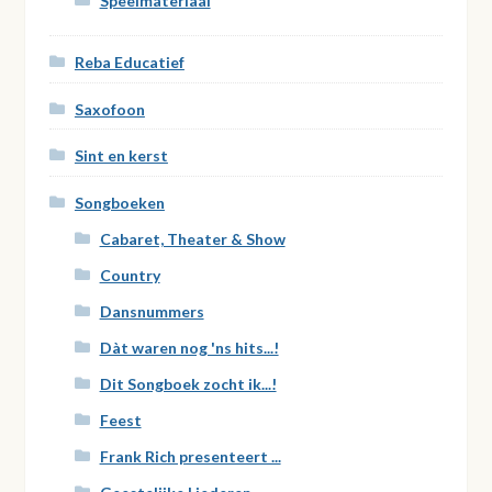
Speelmateriaal
Reba Educatief
Saxofoon
Sint en kerst
Songboeken
Cabaret, Theater & Show
Country
Dansnummers
Dàt waren nog 'ns hits...!
Dit Songboek zocht ik...!
Feest
Frank Rich presenteert ...