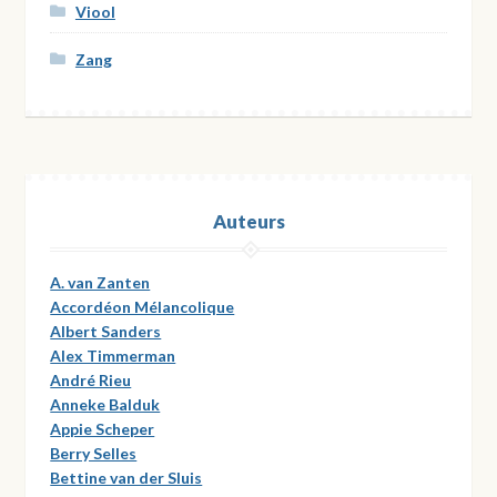
Viool
Zang
Auteurs
A. van Zanten
Accordéon Mélancolique
Albert Sanders
Alex Timmerman
André Rieu
Anneke Balduk
Appie Scheper
Berry Selles
Bettine van der Sluis