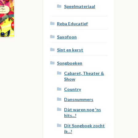
Speelmateriaal
Reba Educatief
Saxofoon
Sint en kerst
Songboeken
Cabaret, Theater &
Show
Country
Dansnummers
Dàt waren nog 'ns
hits...!
Dit Songboek zocht
ik...!