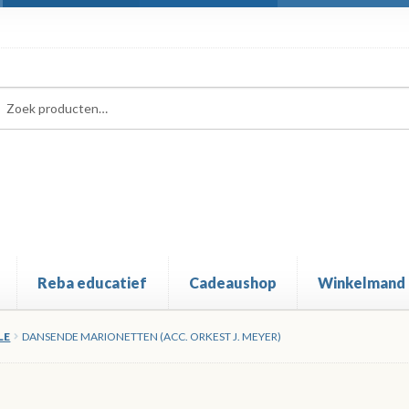
ken
ken
:
Reba educatief
Cadeaushop
Winkelmand
LE
DANSENDE MARIONETTEN (ACC. ORKEST J. MEYER)