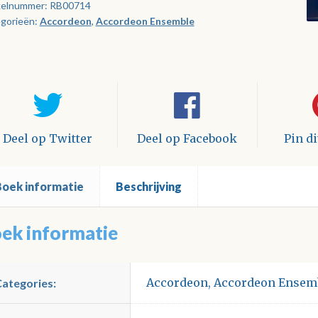
kelnummer:
RB00714
gorieën:
Accordeon
,
Accordeon Ensemble
er)
tal
Deel op Twitter
Deel op Facebook
Pin d
Boek informatie
Beschrijving
ek informatie
Accordeon
,
Accordeon Ensem
Categories: