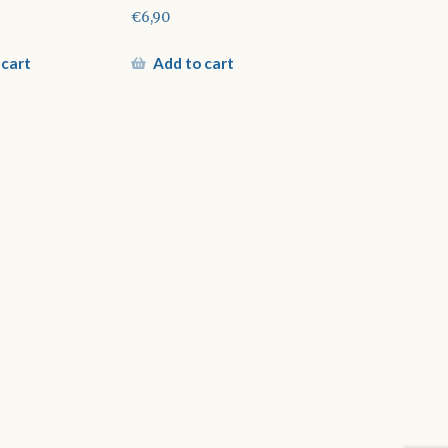
€
6,90
 cart
Add to cart