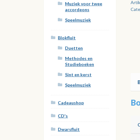
J.
Arti
Muziek voor twee
Cate
Mey
accordeons
aan
Speelmuziek
Blokfluit
Duetten
Methodes en
Studieboeken
Sint en kerst
Speelmuziek
Bo
Cadeaushop
CD's
Dwarsfluit