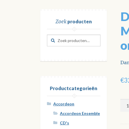
D
Zoek
producten
M
Zoeken
Zoeken
o
naar:
Dan
€
3
Productcategorieën
Dan
Accordeon
Mar
Accordeon Ensemble
(acc
CD's
ork