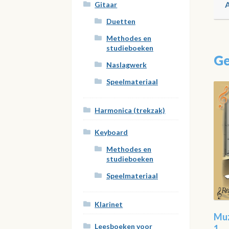
Gitaar
Duetten
Methodes en
studieboeken
Ge
Naslagwerk
Speelmateriaal
Harmonica (trekzak)
Keyboard
Methodes en
studieboeken
Speelmateriaal
Klarinet
Muz
Leesboeken voor
1