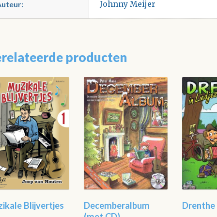
Johnny Meijer
Auteur:
relateerde producten
ikale Blijvertjes
Decemberalbum
Drenthe 
(met CD)