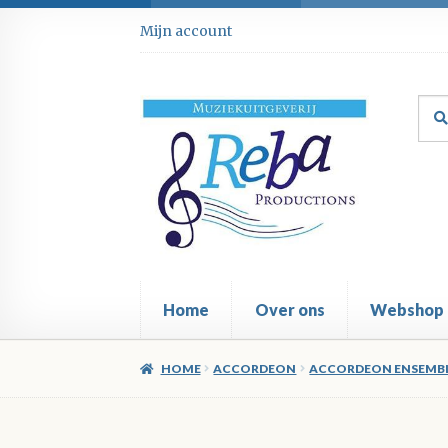
Ga
Ga
Mijn account
door
direct
naar
naar
navigatie
de
Zoe
Zoe
inhoud
naar
Home
Over ons
Webshop
HOME
ACCORDEON
ACCORDEON ENSEMB