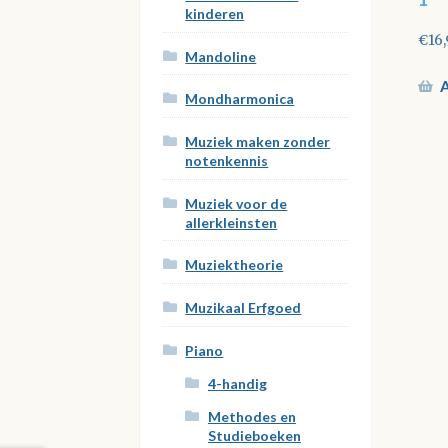
kinderen
€
16
Mandoline
A
Mondharmonica
Muziek maken zonder
notenkennis
Muziek voor de
allerkleinsten
Muziektheorie
Muzikaal Erfgoed
Piano
4-handig
Methodes en
Studieboeken