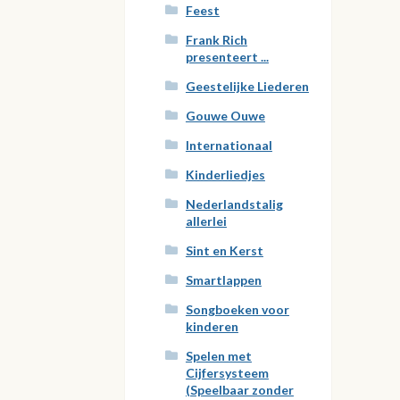
Feest
Frank Rich
presenteert ...
Geestelijke Liederen
Gouwe Ouwe
Internationaal
Kinderliedjes
Nederlandstalig
allerlei
Sint en Kerst
Smartlappen
Songboeken voor
kinderen
Spelen met
Cijfersysteem
(Speelbaar zonder