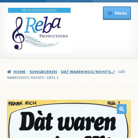
Ga
Ga
Menu
door
direct
naar
naar
navigatie
de
inhoud
HOME
SONGBOEKEN
DÀT WAREN NOG 'NS HITS...!
DÀT
WAREN NOG ‘NS HITS – DEEL 1