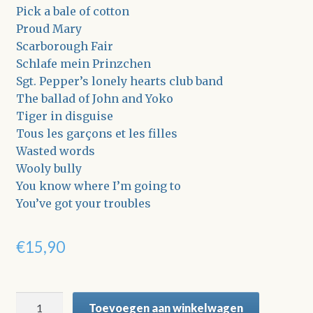
Pick a bale of cotton
Proud Mary
Scarborough Fair
Schlafe mein Prinzchen
Sgt. Pepper’s lonely hearts club band
The ballad of John and Yoko
Tiger in disguise
Tous les garçons et les filles
Wasted words
Wooly bully
You know where I’m going to
You’ve got your troubles
€
15,90
Dàt
Toevoegen aan winkelwagen