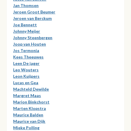
Jan Thomsen
Jeroen Groot Beumer
Jeroen van Berckum
Joe Bennett
Johnny Meijer
Johnny Steenbergen
Joop van Houten
Jos Termonia
Kees Theeuwes
Leen De jager
Leo Wouters
Leon Kuijpers
Lucas en Gea
Machteld Dewilde
Margret Maas
Marion Binkchorst
Marten Klopstra
Maurice Balden
Maurice van Dijk
Mieke Polling