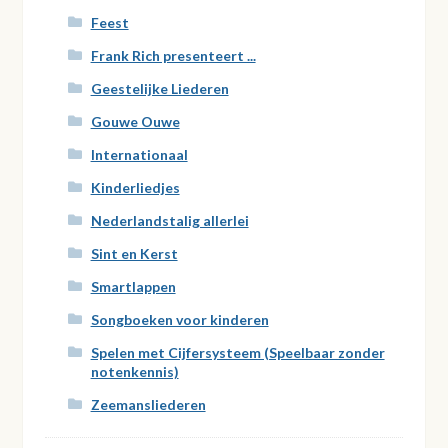
Feest
Frank Rich presenteert ...
Geestelijke Liederen
Gouwe Ouwe
Internationaal
Kinderliedjes
Nederlandstalig allerlei
Sint en Kerst
Smartlappen
Songboeken voor kinderen
Spelen met Cijfersysteem (Speelbaar zonder
notenkennis)
Zeemansliederen