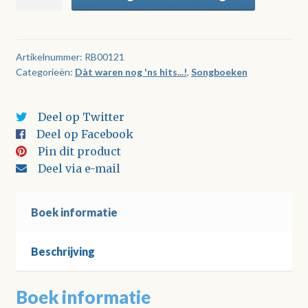
waren
nog
'ns
hits
Artikelnummer:
RB00121
Categorieën:
Dàt waren nog 'ns hits...!
,
Songboeken
-
deel
1
Deel op Twitter
aantal
Deel op Facebook
Pin dit product
Deel via e-mail
Boek informatie
Beschrijving
Boek informatie