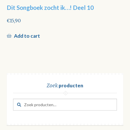
Dit Songboek zocht ik…! Deel 10
€
15,90
Add to cart
Zoek
producten
Zoeken
Zoeken
naar: