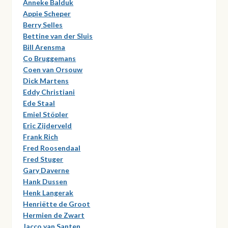
Anneke Balduk
Appie Scheper
Berry Selles
Bettine van der Sluis
Bill Arensma
Co Bruggemans
Coen van Orsouw
Dick Martens
Eddy Christiani
Ede Staal
Emiel Stöpler
Eric Zijderveld
Frank Rich
Fred Roosendaal
Fred Stuger
Gary Daverne
Hank Dussen
Henk Langerak
Henriëtte de Groot
Hermien de Zwart
Jacco van Santen