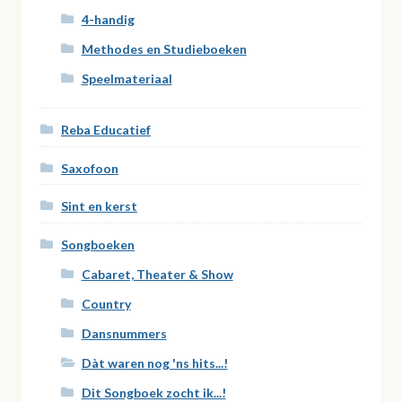
4-handig
Methodes en Studieboeken
Speelmateriaal
Reba Educatief
Saxofoon
Sint en kerst
Songboeken
Cabaret, Theater & Show
Country
Dansnummers
Dàt waren nog 'ns hits...!
Dit Songboek zocht ik...!