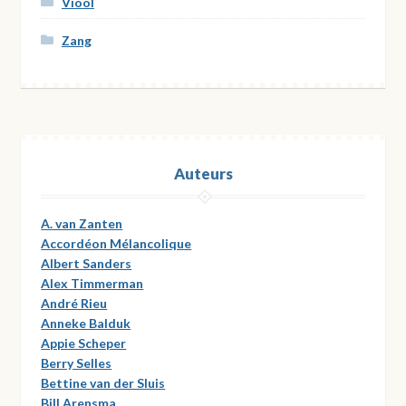
Viool
Zang
Auteurs
A. van Zanten
Accordéon Mélancolique
Albert Sanders
Alex Timmerman
André Rieu
Anneke Balduk
Appie Scheper
Berry Selles
Bettine van der Sluis
Bill Arensma