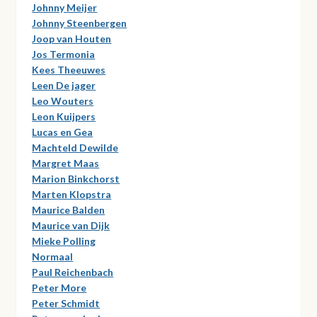
Johnny Meijer
Johnny Steenbergen
Joop van Houten
Jos Termonia
Kees Theeuwes
Leen De jager
Leo Wouters
Leon Kuijpers
Lucas en Gea
Machteld Dewilde
Margret Maas
Marion Binkchorst
Marten Klopstra
Maurice Balden
Maurice van Dijk
Mieke Polling
Normaal
Paul Reichenbach
Peter More
Peter Schmidt