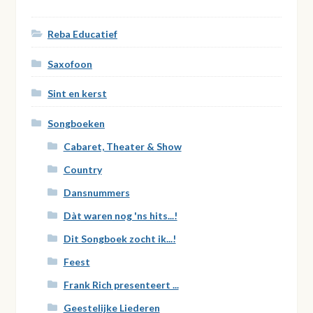
Reba Educatief
Saxofoon
Sint en kerst
Songboeken
Cabaret, Theater & Show
Country
Dansnummers
Dàt waren nog 'ns hits...!
Dit Songboek zocht ik...!
Feest
Frank Rich presenteert ...
Geestelijke Liederen