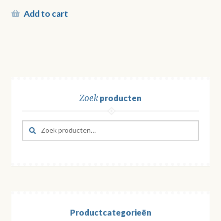
Add to cart
Zoek
producten
Zoeken
Zoeken
naar:
Productcategorieën