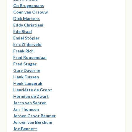
Co Bruggemans
Coen van Orsouw
Dick Martens
Eddy Christiani
Ede Staal
Emiel Stöpler
Eric Zijderveld
Frank Rich
Fred Roosendaal
Fred Stuger
Gary Daverne
Hank Dussen
Henk Langerak
Henriëtte de Groot
Hermien de Zwart
Jacco van Santen
Jan Thomsen
Jeroen Groot Beumer
Jeroen van Berckum
Joe Bennett