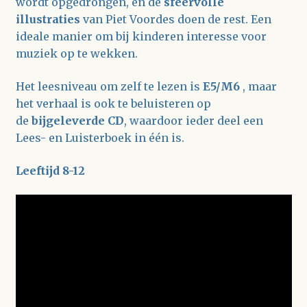
wordt opgedrongen, en de
sfeervolle
illustraties
van Piet Voordes doen de rest. Een
ideale manier om bij kinderen interesse voor
muziek op te wekken.
Het leesniveau om zelf te lezen is
E5/M6
, maar
het verhaal is ook te beluisteren op
de
bijgeleverde CD
, waardoor ieder deel een
Lees- en Luisterboek in één is.
Leeftijd 8-12