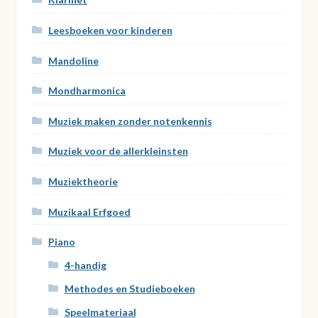
Leesboeken voor kinderen
Mandoline
Mondharmonica
Muziek maken zonder notenkennis
Muziek voor de allerkleinsten
Muziektheorie
Muzikaal Erfgoed
Piano
4-handig
Methodes en Studieboeken
Speelmateriaal