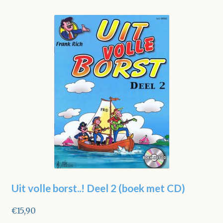
Uit volle borst..! Deel 2 (boek met CD)
€
15,90