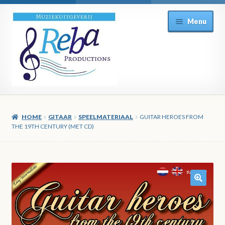
Ga
Ga
Menu
door
direct
naar
naar
navigatie
de
inhoud
HOME
GITAAR
SPEELMATERIAAL
GUITAR HEROES FROM
THE 19TH CENTURY (MET CD)