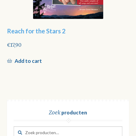
Reach for the Stars 2
€
17,90
Add to cart
Zoek
producten
Zoeken
Zoeken
naar: