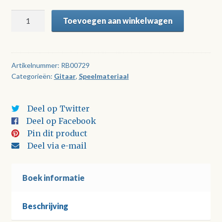
Guitar
Toevoegen aan winkelwagen
Heroes
from
the
19th
Artikelnummer:
RB00729
Categorieën:
Gitaar
,
Speelmateriaal
Century
(met
CD)
Deel op Twitter
aantal
Deel op Facebook
Pin dit product
Deel via e-mail
Boek informatie
Beschrijving