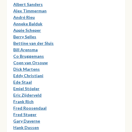
Albert Sanders
Alex Timmerman
André Rieu
Anneke Balduk
Appie Scheper
Berry Selles
Bettine van der Sluis
Bill Arensma
Co Bruggemans
Coen van Orsouw
Dick Martens
Eddy Christiani
Ede Staal
Emiel Stöpler
Eric Zijderveld
Frank Rich
Fred Roosendaal
Fred Stuger
Gary Daverne
Hank Dussen