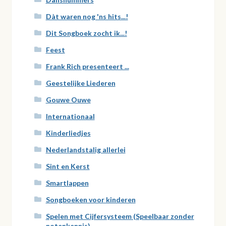
Dàt waren nog 'ns hits...!
Dit Songboek zocht ik...!
Feest
Frank Rich presenteert ...
Geestelijke Liederen
Gouwe Ouwe
Internationaal
Kinderliedjes
Nederlandstalig allerlei
Sint en Kerst
Smartlappen
Songboeken voor kinderen
Spelen met Cijfersysteem (Speelbaar zonder
notenkennis)