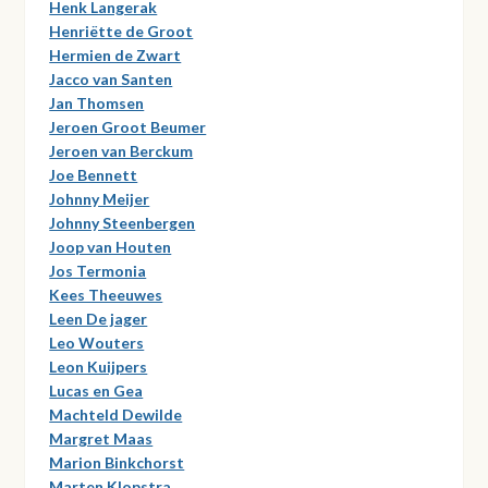
Henk Langerak
Henriëtte de Groot
Hermien de Zwart
Jacco van Santen
Jan Thomsen
Jeroen Groot Beumer
Jeroen van Berckum
Joe Bennett
Johnny Meijer
Johnny Steenbergen
Joop van Houten
Jos Termonia
Kees Theeuwes
Leen De jager
Leo Wouters
Leon Kuijpers
Lucas en Gea
Machteld Dewilde
Margret Maas
Marion Binkchorst
Marten Klopstra