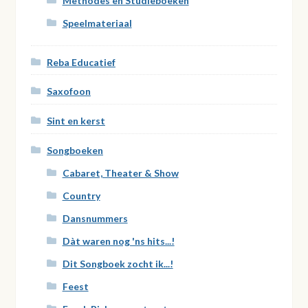
Methodes en Studieboeken
Speelmateriaal
Reba Educatief
Saxofoon
Sint en kerst
Songboeken
Cabaret, Theater & Show
Country
Dansnummers
Dàt waren nog 'ns hits...!
Dit Songboek zocht ik...!
Feest