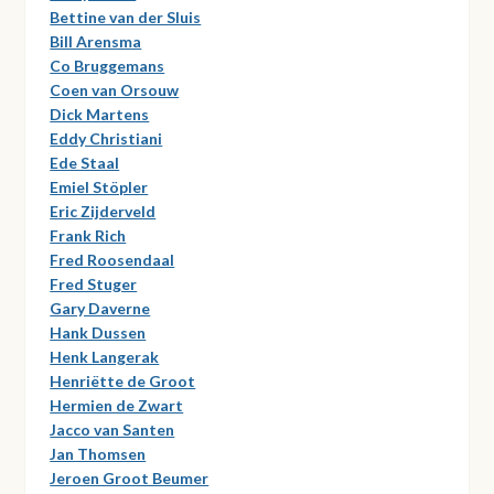
Bettine van der Sluis
Bill Arensma
Co Bruggemans
Coen van Orsouw
Dick Martens
Eddy Christiani
Ede Staal
Emiel Stöpler
Eric Zijderveld
Frank Rich
Fred Roosendaal
Fred Stuger
Gary Daverne
Hank Dussen
Henk Langerak
Henriëtte de Groot
Hermien de Zwart
Jacco van Santen
Jan Thomsen
Jeroen Groot Beumer