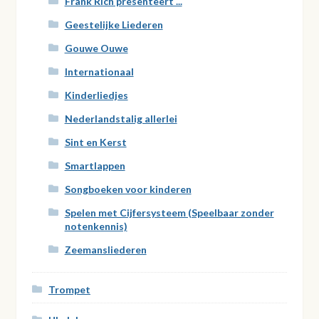
Frank Rich presenteert ...
Geestelijke Liederen
Gouwe Ouwe
Internationaal
Kinderliedjes
Nederlandstalig allerlei
Sint en Kerst
Smartlappen
Songboeken voor kinderen
Spelen met Cijfersysteem (Speelbaar zonder
notenkennis)
Zeemansliederen
Trompet