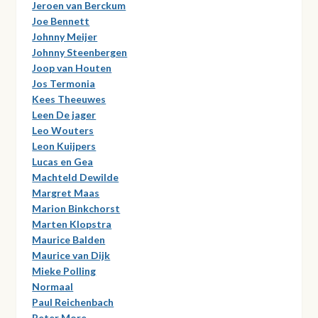
Jeroen van Berckum
Joe Bennett
Johnny Meijer
Johnny Steenbergen
Joop van Houten
Jos Termonia
Kees Theeuwes
Leen De jager
Leo Wouters
Leon Kuijpers
Lucas en Gea
Machteld Dewilde
Margret Maas
Marion Binkchorst
Marten Klopstra
Maurice Balden
Maurice van Dijk
Mieke Polling
Normaal
Paul Reichenbach
Peter More