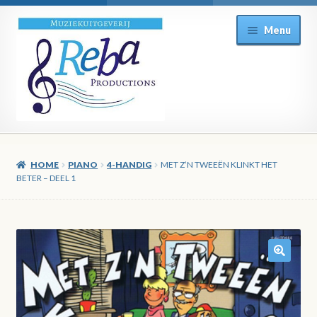
Ga
Ga
Menu
door
direct
naar
naar
navigatie
de
inhoud
HOME
PIANO
4-HANDIG
MET Z’N TWEEËN KLINKT HET
BETER – DEEL 1