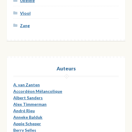
Ukelele
Viool
Zang
Auteurs
A. van Zanten
Accordéon Mélancolique
Albert Sanders
Alex Timmerman
André Rieu
Anneke Balduk
Appie Scheper
Berry Selles