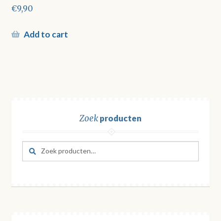
€
9,90
Add to cart
Zoek
producten
Zoeken
Zoeken
naar: