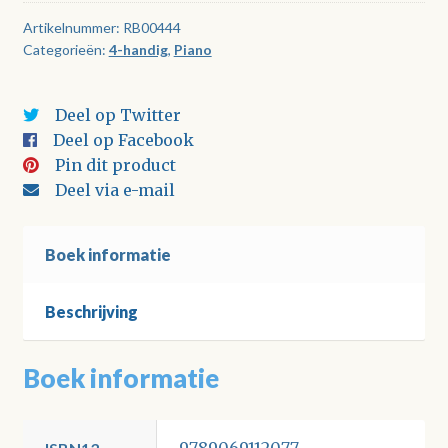
klinkt
het
Artikelnummer:
RB00444
Categorieën:
4-handig
,
Piano
beter
-
Deel
Deel op Twitter
1
Deel op Facebook
aantal
Pin dit product
Deel via e-mail
Boek informatie
Beschrijving
Boek informatie
9789069112077