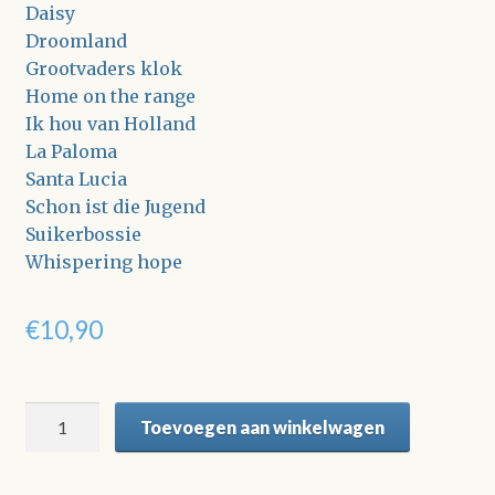
Daisy
Droomland
Grootvaders klok
Home on the range
Ik hou van Holland
La Paloma
Santa Lucia
Schon ist die Jugend
Suikerbossie
Whispering hope
€
10,90
Met
Toevoegen aan winkelwagen
z'n
tweeën