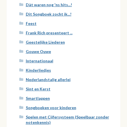
Dàt waren nog 'ns hits...!
Dit Songboek zocht ik...!
Feest
Frank Rich presenteert ...
Geestelijke Liederen
Gouwe Ouwe
Internationaal
Kinderliedjes
Nederlandstalig allerlei
Sint en Kerst
Smartlappen
Songboeken voor kinderen
Spelen met Cijfersysteem (Speelbaar zonder
notenkennis)