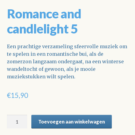
Romance and
candlelight 5
Een prachtige verzameling sfeervolle muziek om
te spelen in een romantische bui, als de
zomerzon langzaam ondergaat, na een winterse
w
and
eltocht of gewoon, als je mooie
muziekstukken wilt spelen.
€
15,90
Romance
Toevoegen aan winkelwagen
and
candlelight