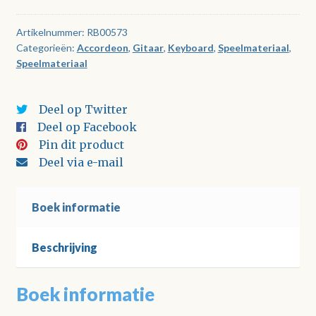
5
aantal
Artikelnummer:
RB00573
Categorieën:
Accordeon
,
Gitaar
,
Keyboard
,
Speelmateriaal
,
Speelmateriaal
Deel op Twitter
Deel op Facebook
Pin dit product
Deel via e-mail
Boek informatie
Beschrijving
Boek informatie