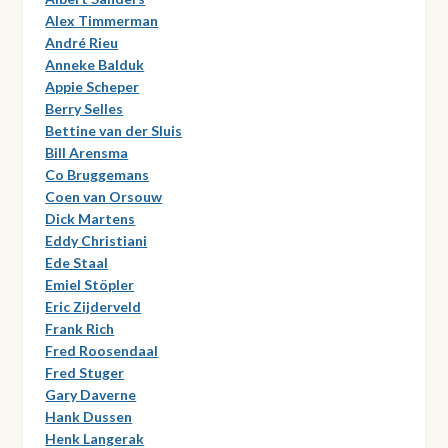
Alex Timmerman
André Rieu
Anneke Balduk
Appie Scheper
Berry Selles
Bettine van der Sluis
Bill Arensma
Co Bruggemans
Coen van Orsouw
Dick Martens
Eddy Christiani
Ede Staal
Emiel Stöpler
Eric Zijderveld
Frank Rich
Fred Roosendaal
Fred Stuger
Gary Daverne
Hank Dussen
Henk Langerak