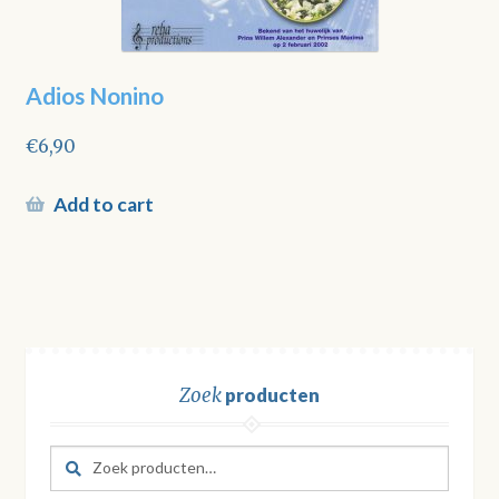
Adios Nonino
€
6,90
Add to cart
Zoek
producten
Zoeken
Zoeken
naar: