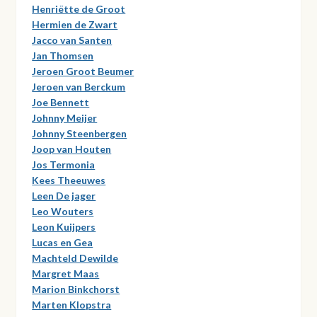
Henriëtte de Groot
Hermien de Zwart
Jacco van Santen
Jan Thomsen
Jeroen Groot Beumer
Jeroen van Berckum
Joe Bennett
Johnny Meijer
Johnny Steenbergen
Joop van Houten
Jos Termonia
Kees Theeuwes
Leen De jager
Leo Wouters
Leon Kuijpers
Lucas en Gea
Machteld Dewilde
Margret Maas
Marion Binkchorst
Marten Klopstra