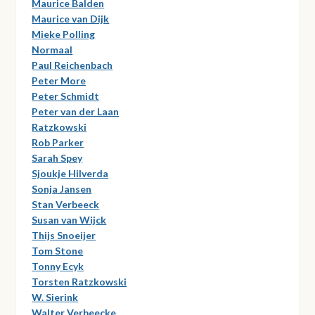
Maurice Balden
Maurice van Dijk
Mieke Polling
Normaal
Paul Reichenbach
Peter More
Peter Schmidt
Peter van der Laan
Ratzkowski
Rob Parker
Sarah Spey
Sjoukje Hilverda
Sonja Jansen
Stan Verbeeck
Susan van Wijck
Thijs Snoeijer
Tom Stone
Tonny Ecyk
Torsten Ratzkowski
W. Sierink
Walter Verbeecke