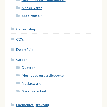
Sint en kerst
Speelmuziek
Cadeaushop
CD's
Dwarsfluit
Gitaar
Duetten
Methodes en studieboeken
Naslagwerk
Speelmateriaal
Harmonica (trekzak)