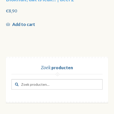
€
8,90
Add to cart
Zoek
producten
Zoeken
Zoeken
naar: