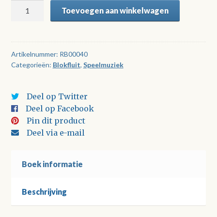
Spanning
Toevoegen aan winkelwagen
in
Sparrendam
aantal
Artikelnummer:
RB00040
Categorieën:
Blokfluit
,
Speelmuziek
Deel op Twitter
Deel op Facebook
Pin dit product
Deel via e-mail
Boek informatie
Beschrijving