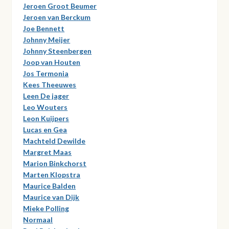
Jeroen Groot Beumer
Jeroen van Berckum
Joe Bennett
Johnny Meijer
Johnny Steenbergen
Joop van Houten
Jos Termonia
Kees Theeuwes
Leen De jager
Leo Wouters
Leon Kuijpers
Lucas en Gea
Machteld Dewilde
Margret Maas
Marion Binkchorst
Marten Klopstra
Maurice Balden
Maurice van Dijk
Mieke Polling
Normaal