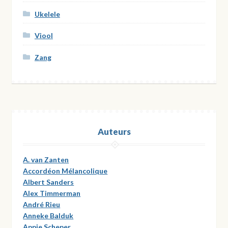
Ukelele
Viool
Zang
Auteurs
A. van Zanten
Accordéon Mélancolique
Albert Sanders
Alex Timmerman
André Rieu
Anneke Balduk
Appie Scheper