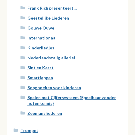
Frank Rich presenteert ...
Geestelijke Liederen
Gouwe Ouwe
Internationaal
Kinderliedjes
Nederlandstalig allerlei
Sint en Kerst
Smartlappen
Songboeken voor kinderen
Spelen met Cijfersysteem (Speelbaar zonder
notenkennis)
Zeemansliederen
Trompet