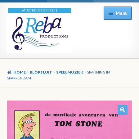
Ga
Ga
Menu
door
direct
naar
naar
navigatie
de
inhoud
HOME
BLOKFLUIT
SPEELMUZIEK
SPANNING IN
SPARRENDAM