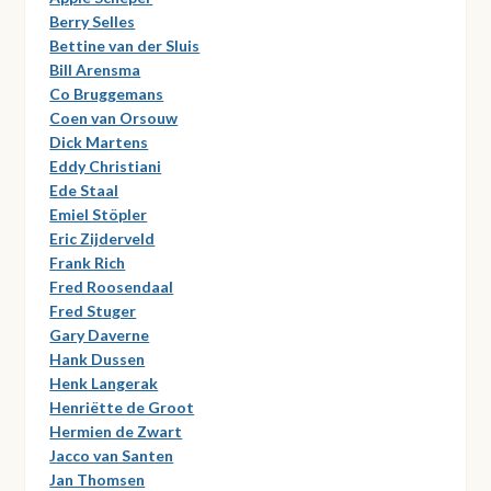
Berry Selles
Bettine van der Sluis
Bill Arensma
Co Bruggemans
Coen van Orsouw
Dick Martens
Eddy Christiani
Ede Staal
Emiel Stöpler
Eric Zijderveld
Frank Rich
Fred Roosendaal
Fred Stuger
Gary Daverne
Hank Dussen
Henk Langerak
Henriëtte de Groot
Hermien de Zwart
Jacco van Santen
Jan Thomsen