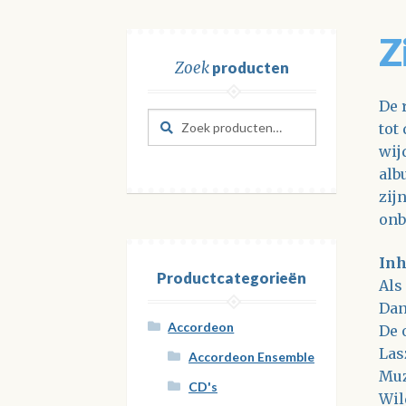
Z
Zoek
producten
De 
Zoeken
Zoeken
tot
naar:
wij
alb
zij
onb
Inh
Productcategorieën
Als
Dan
Accordeon
De 
Las
Accordeon Ensemble
Muz
CD's
Wil