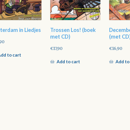
terdam in Liedjes
Trossen Los! (boek
Decemb
met CD)
(met CD
,90
€
17,90
€
16,90
dd to cart
Add to cart
Add to