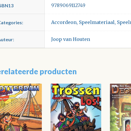
9789069112749
ISBN13
Accordeon
,
Speelmateriaal
,
Speel
Categories:
Joop van Houten
Auteur:
relateerde producten