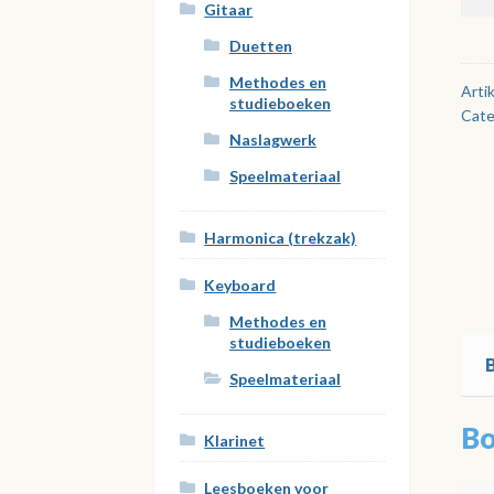
Rom
Gitaar
aan
Duetten
Methodes en
Arti
studieboeken
Cate
Naslagwerk
Speelmateriaal
Harmonica (trekzak)
Keyboard
Methodes en
studieboeken
Speelmateriaal
Bo
Klarinet
Leesboeken voor