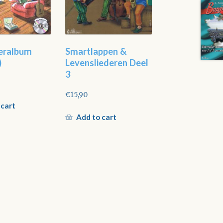
eralbum
Smartlappen &
)
Levensliederen Deel
3
€
15,90
 cart
Add to cart