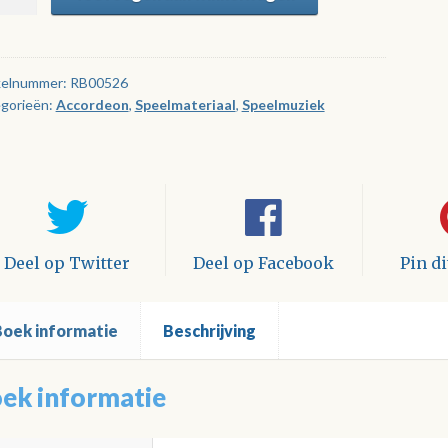
antiek
tal
kelnummer:
RB00526
gorieën:
Accordeon
,
Speelmateriaal
,
Speelmuziek
Deel op Twitter
Deel op Facebook
Pin d
Boek informatie
Beschrijving
ek informatie