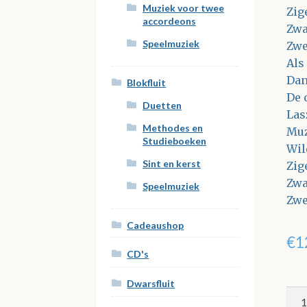
Muziek voor twee
Zig
accordeons
Zwa
Speelmuziek
Zwe
Als
Dan
Blokfluit
De 
Duetten
Las
Methodes en
Muz
Studieboeken
Wil
Sint en kerst
Zig
Zwa
Speelmuziek
Zwe
Cadeaushop
€
1
CD's
Dwarsfluit
Zig