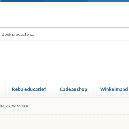
ken
ken
:
Reba educatief
Cadeaushop
Winkelmand
UNER ROMANTIEK