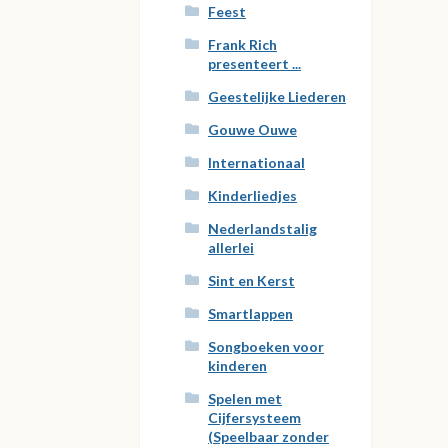
Feest
Frank Rich
presenteert ...
Geestelijke Liederen
Gouwe Ouwe
Internationaal
Kinderliedjes
Nederlandstalig
allerlei
Sint en Kerst
Smartlappen
Songboeken voor
kinderen
Spelen met
Cijfersysteem
(Speelbaar zonder