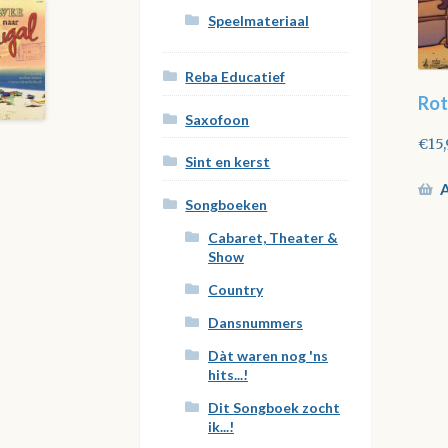
Speelmateriaal
Reba Educatief
Rot
Saxofoon
€
15
Sint en kerst
A
Songboeken
Cabaret, Theater &
Show
Country
Dansnummers
Dàt waren nog 'ns
hits...!
Dit Songboek zocht
ik...!