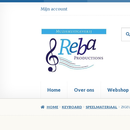
Ga
Ga
Mijn account
door
direct
naar
naar
navigatie
de
Zoe
Zoe
inhoud
naar
Home
Over ons
Webshop
HOME
KEYBOARD
SPEELMATERIAAL
ZIGE