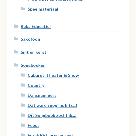
Speelmateriaal
Reba Educatief
Saxofoon
Sint en kerst
Songboeken
Cabaret, Theater & Show
Country
Dansnummers
Dàt waren nog 'ns hits...!
Dit Songboek zocht ik...!
Feest
Frank Rich presenteert ...