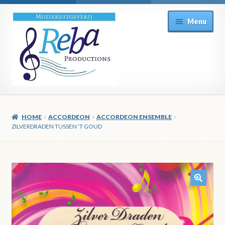
Ga
Ga
Menu
door
direct
naar
naar
navigatie
de
inhoud
HOME
ACCORDEON
ACCORDEON ENSEMBLE
ZILVERDRADEN TUSSEN ’T GOUD