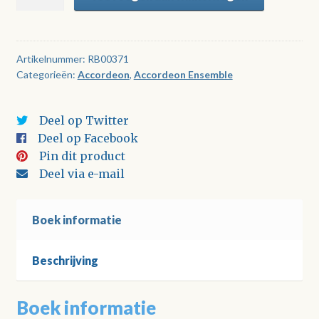
tussen
't
goud
aantal
Artikelnummer:
RB00371
Categorieën:
Accordeon
,
Accordeon Ensemble
Deel op Twitter
Deel op Facebook
Pin dit product
Deel via e-mail
Boek informatie
Beschrijving
Boek informatie