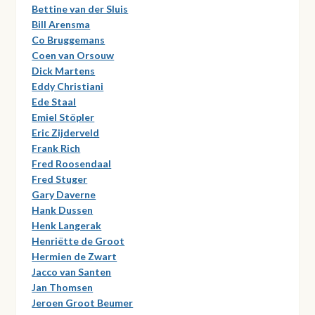
Bettine van der Sluis
Bill Arensma
Co Bruggemans
Coen van Orsouw
Dick Martens
Eddy Christiani
Ede Staal
Emiel Stöpler
Eric Zijderveld
Frank Rich
Fred Roosendaal
Fred Stuger
Gary Daverne
Hank Dussen
Henk Langerak
Henriëtte de Groot
Hermien de Zwart
Jacco van Santen
Jan Thomsen
Jeroen Groot Beumer