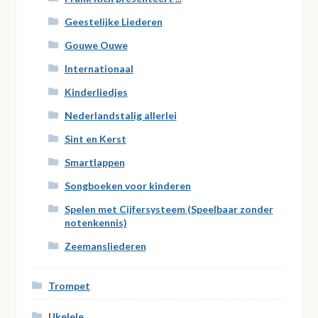
Geestelijke Liederen
Gouwe Ouwe
Internationaal
Kinderliedjes
Nederlandstalig allerlei
Sint en Kerst
Smartlappen
Songboeken voor kinderen
Spelen met Cijfersysteem (Speelbaar zonder
notenkennis)
Zeemansliederen
Trompet
Ukelele