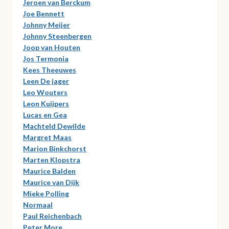
Jeroen van Berckum
Joe Bennett
Johnny Meijer
Johnny Steenbergen
Joop van Houten
Jos Termonia
Kees Theeuwes
Leen De jager
Leo Wouters
Leon Kuijpers
Lucas en Gea
Machteld Dewilde
Margret Maas
Marion Binkchorst
Marten Klopstra
Maurice Balden
Maurice van Dijk
Mieke Polling
Normaal
Paul Reichenbach
Peter More