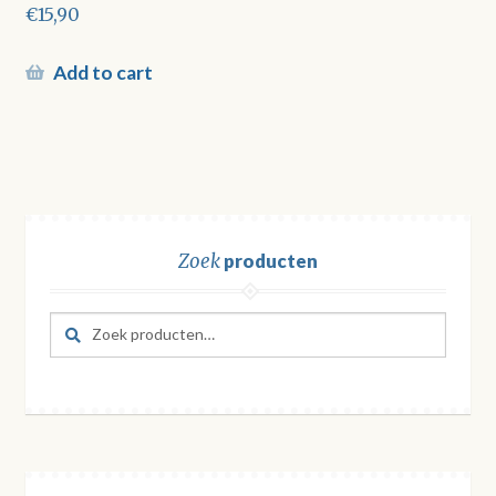
€
15,90
Add to cart
Zoek
producten
Zoeken
Zoeken
naar: