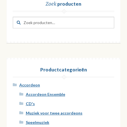
Zoek
producten
Zoeken
Zoeken
naar:
Productcategorieën
Accordeon
Accordeon Ensemble
CD's
Muziek voor twee accordeons
Speelmuziek