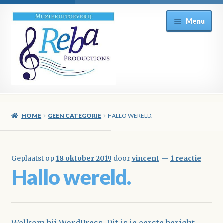
Ga
Ga
Menu
door
direct
naar
naar
navigatie
de
inhoud
HOME
GEEN CATEGORIE
HALLO WERELD.
Geplaatst op
18 oktober 2019
door
vincent
—
1 reactie
Hallo wereld.
Welkom bij WordPress. Dit is je eerste bericht.