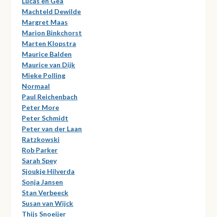
Lucas en Gea
Machteld Dewilde
Margret Maas
Marion Binkchorst
Marten Klopstra
Maurice Balden
Maurice van Dijk
Mieke Polling
Normaal
Paul Reichenbach
Peter More
Peter Schmidt
Peter van der Laan
Ratzkowski
Rob Parker
Sarah Spey
Sjoukje Hilverda
Sonja Jansen
Stan Verbeeck
Susan van Wijck
Thijs Snoeijer