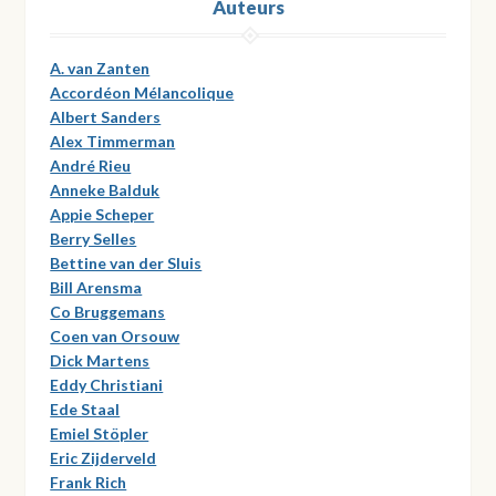
Auteurs
A. van Zanten
Accordéon Mélancolique
Albert Sanders
Alex Timmerman
André Rieu
Anneke Balduk
Appie Scheper
Berry Selles
Bettine van der Sluis
Bill Arensma
Co Bruggemans
Coen van Orsouw
Dick Martens
Eddy Christiani
Ede Staal
Emiel Stöpler
Eric Zijderveld
Frank Rich