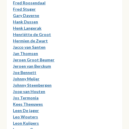
Fred Roosendaal
Fred Stuger
Gary Daverne
Hank Dussen
Henk Langerak
Henriëtte de Groot
Hermien de Zwart
Jacco van Santen
Jan Thomsen
Jeroen Groot Beumer
Jeroen van Berckum
Joe Bennett
Johnny Meijer
Johnny Steenbergen
Joop van Houten
Jos Termonia
Kees Theeuwes
Leen De jager
Leo Wouters
Leon Kuijpers