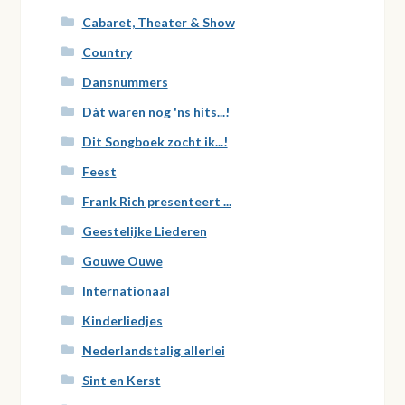
Cabaret, Theater & Show
Country
Dansnummers
Dàt waren nog 'ns hits...!
Dit Songboek zocht ik...!
Feest
Frank Rich presenteert ...
Geestelijke Liederen
Gouwe Ouwe
Internationaal
Kinderliedjes
Nederlandstalig allerlei
Sint en Kerst