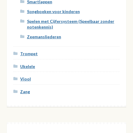
Smartlappen
Songboeken voor kinderen
Spelen met Cijfersysteem (Speelbaar zonder
notenkennis)
Zeemansliederen
Trompet
Ukelele
Viool
Zang