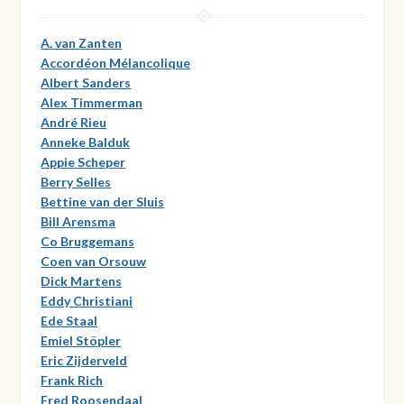
A. van Zanten
Accordéon Mélancolique
Albert Sanders
Alex Timmerman
André Rieu
Anneke Balduk
Appie Scheper
Berry Selles
Bettine van der Sluis
Bill Arensma
Co Bruggemans
Coen van Orsouw
Dick Martens
Eddy Christiani
Ede Staal
Emiel Stöpler
Eric Zijderveld
Frank Rich
Fred Roosendaal