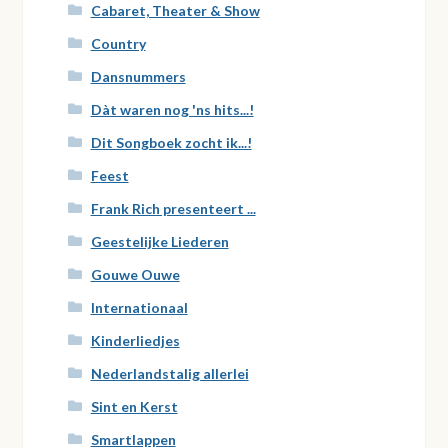
Cabaret, Theater & Show
Country
Dansnummers
Dàt waren nog 'ns hits...!
Dit Songboek zocht ik...!
Feest
Frank Rich presenteert ...
Geestelijke Liederen
Gouwe Ouwe
Internationaal
Kinderliedjes
Nederlandstalig allerlei
Sint en Kerst
Smartlappen