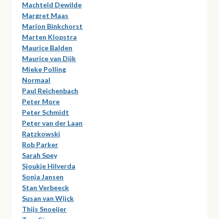
Machteld Dewilde
Margret Maas
Marion Binkchorst
Marten Klopstra
Maurice Balden
Maurice van Dijk
Mieke Polling
Normaal
Paul Reichenbach
Peter More
Peter Schmidt
Peter van der Laan
Ratzkowski
Rob Parker
Sarah Spey
Sjoukje Hilverda
Sonja Jansen
Stan Verbeeck
Susan van Wijck
Thijs Snoeijer