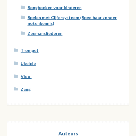
Songboeken voor kinderen
Spelen met Cijfersysteem (Speelbaar zonder
notenkennis)
Zeemansliederen
Trompet
Ukelele
Viool
Zang
Auteurs