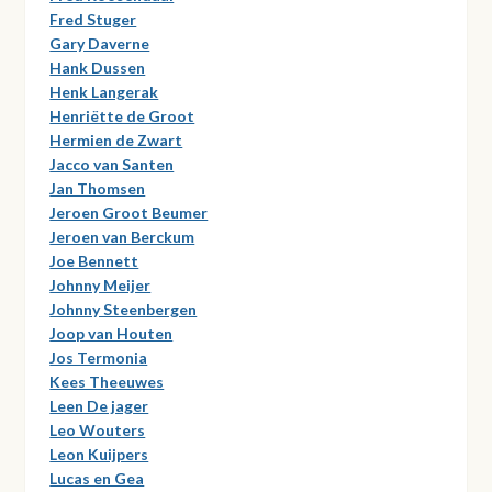
Fred Stuger
Gary Daverne
Hank Dussen
Henk Langerak
Henriëtte de Groot
Hermien de Zwart
Jacco van Santen
Jan Thomsen
Jeroen Groot Beumer
Jeroen van Berckum
Joe Bennett
Johnny Meijer
Johnny Steenbergen
Joop van Houten
Jos Termonia
Kees Theeuwes
Leen De jager
Leo Wouters
Leon Kuijpers
Lucas en Gea