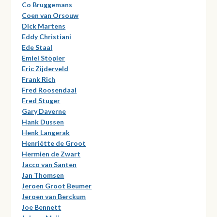
Co Bruggemans
Coen van Orsouw
Dick Martens
Eddy Christiani
Ede Staal
Emiel Stöpler
Eric Zijderveld
Frank Rich
Fred Roosendaal
Fred Stuger
Gary Daverne
Hank Dussen
Henk Langerak
Henriëtte de Groot
Hermien de Zwart
Jacco van Santen
Jan Thomsen
Jeroen Groot Beumer
Jeroen van Berckum
Joe Bennett