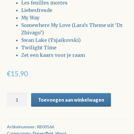
Les feuilles mortes
Liebesfreude
My Way
Somewhere My Love (Lara’s Theme uit ‘Dr.
Zhivago’)
Swan Lake (Tsjaikovski)
Twilight Time
Zet een kaars voor je raam
€
15,90
Romance
Toevoegen aan winkelwagen
&
Candlelight
4
(viool
Artikelnummer:
RB00566
Categorieën:
Dwarsfluit
,
Viool
en