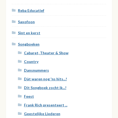
Reba Educatief
Saxofoon
Sint en kerst
Songboeken
Cabaret, Theater & Show
Country
Dansnummers
Dàt waren nog 'ns hits...!
Dit Songboek zocht ik...!
Feest
Frank Rich presenteert ...
Geestelijke Liederen