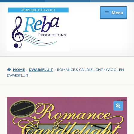
Ga
Ga
Menu
door
direct
naar
naar
navigatie
de
inhoud
HOME
DWARSFLUIT
ROMANCE & CANDLELIGHT 4 (VIOOL EN
DWARSFLUIT)