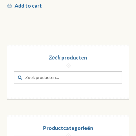
Add to cart
Zoek
producten
Zoeken
Zoeken
naar:
Productcategorieën