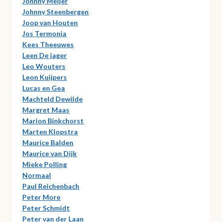
Johnny Meijer
Johnny Steenbergen
Joop van Houten
Jos Termonia
Kees Theeuwes
Leen De jager
Leo Wouters
Leon Kuijpers
Lucas en Gea
Machteld Dewilde
Margret Maas
Marion Binkchorst
Marten Klopstra
Maurice Balden
Maurice van Dijk
Mieke Polling
Normaal
Paul Reichenbach
Peter More
Peter Schmidt
Peter van der Laan