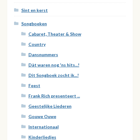
Sint en kerst
Songboeken
Cabaret, Theater & Show
Country
Dansnummers
Dàt waren nog 'ns hits...!
Dit Songboek zocht ik...!
Feest
Frank Rich presenteert ...
Geestelijke Liederen
Gouwe Ouwe
Internationaal
Kinderliedjes