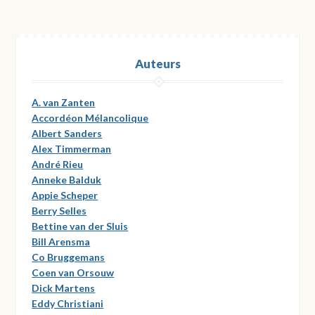
Auteurs
A. van Zanten
Accordéon Mélancolique
Albert Sanders
Alex Timmerman
André Rieu
Anneke Balduk
Appie Scheper
Berry Selles
Bettine van der Sluis
Bill Arensma
Co Bruggemans
Coen van Orsouw
Dick Martens
Eddy Christiani