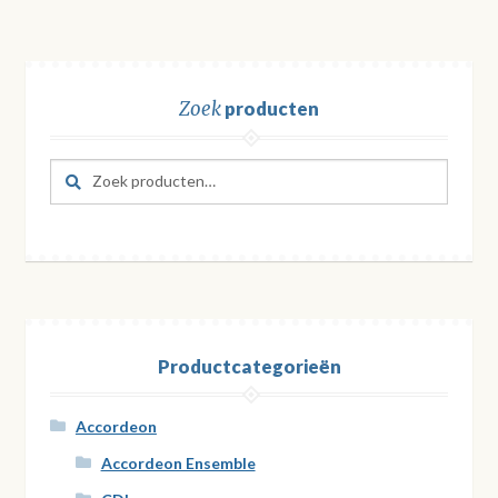
Zoek
producten
Zoeken
Zoeken
naar:
Productcategorieën
Accordeon
Accordeon Ensemble