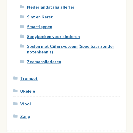
Nederlandstalig allerlei
Sint en Kerst
Smartlappen
Songboeken voor kinderen
Spelen met Cijfersysteem (Speelbaar zonder
notenkennis)
Zeemansliederen
Trompet
Ukelele
Viool
Zang