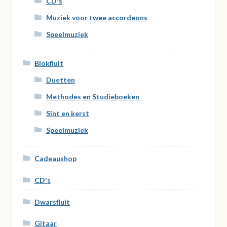
CD's
Muziek voor twee accordeons
Speelmuziek
Blokfluit
Duetten
Methodes en Studieboeken
Sint en kerst
Speelmuziek
Cadeaushop
CD's
Dwarsfluit
Gitaar