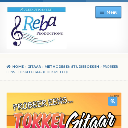
Ga
Ga
Menu
door
direct
naar
naar
navigatie
de
inhoud
HOME
GITAAR
METHODES EN STUDIEBOEKEN
PROBEER
EENS… TOKKELGITAAR (BOEK MET CD)