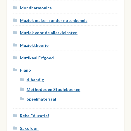
Mondharmonica
Muziek maken zonder notenkennis
Muziek voor de allerkleinsten
Muziektheorie
Muzikaal Erfgoed
Piano
4-handig
Methodes en Studieboeken
Speelmateriaal
Reba Educatief
Saxofoon