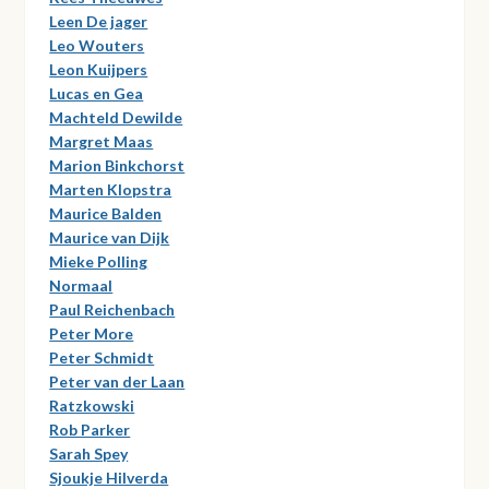
Leen De jager
Leo Wouters
Leon Kuijpers
Lucas en Gea
Machteld Dewilde
Margret Maas
Marion Binkchorst
Marten Klopstra
Maurice Balden
Maurice van Dijk
Mieke Polling
Normaal
Paul Reichenbach
Peter More
Peter Schmidt
Peter van der Laan
Ratzkowski
Rob Parker
Sarah Spey
Sjoukje Hilverda