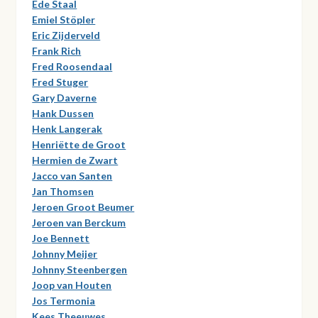
Ede Staal
Emiel Stöpler
Eric Zijderveld
Frank Rich
Fred Roosendaal
Fred Stuger
Gary Daverne
Hank Dussen
Henk Langerak
Henriëtte de Groot
Hermien de Zwart
Jacco van Santen
Jan Thomsen
Jeroen Groot Beumer
Jeroen van Berckum
Joe Bennett
Johnny Meijer
Johnny Steenbergen
Joop van Houten
Jos Termonia
Kees Theeuwes