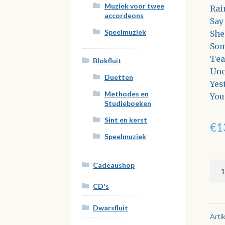
Muziek voor twee
Rai
accordeons
Say
Speelmuziek
She
Som
Tea
Blokfluit
Unc
Duetten
Yes
Methodes en
You
Studieboeken
Sint en kerst
€
1
Speelmuziek
De
Cadeaushop
moo
CD's
pop
voo
Dwarsfluit
pia
Arti