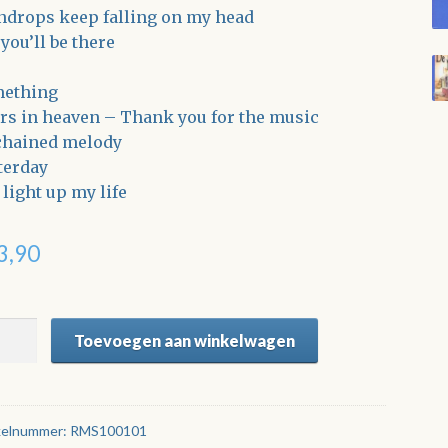
ndrops keep falling on my head
 you’ll be there
ething
rs in heaven – Thank you for the music
hained melody
terday
 light up my life
3,90
Toevoegen aan winkelwagen
iste
songs
r
no
kelnummer:
RMS100101