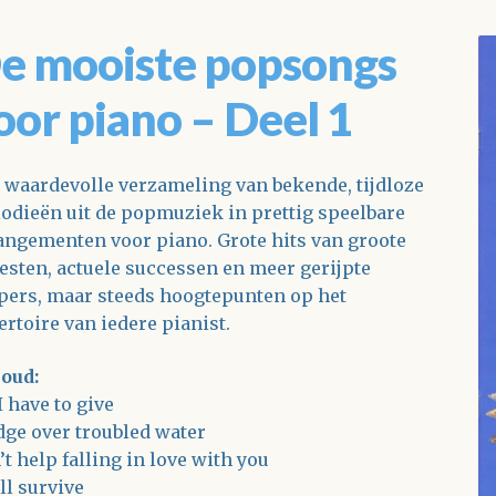
e mooiste popsongs
oor piano – Deel 1
 waardevolle verzameling van bekende, tijdloze
odieën uit de popmuziek in prettig speelbare
angementen voor piano. Grote hits van groote
iesten, actuele successen en meer gerijpte
pers, maar steeds hoogtepunten op het
ertoire van iedere pianist.
oud:
I have to give
dge over troubled water
’t help falling in love with you
ll survive