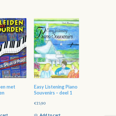
den met
Easy Listening Piano
en
Souvenirs – deel 1
€
15,90
 cart
Add to cart