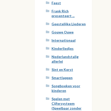
Feest
Frank Rich
presenteert ...
Geestelijke Liederen
Gouwe Ouwe
Internationaal
Kinderliedjes
Nederlandstalig
allerlei
Sint en Kerst
Smartlappen
Songboeken voor
kinderen
Spelen met
Cijfersysteem
(Speelbaar zonder