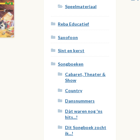
Speelmateriaal
Reba Educatief
Saxofoon
Sint en kerst
Songboeken
Cabaret, Theater &
Show
Country
Dansnummers
Dàt waren nog 'ns
hits...!
Dit Songboek zocht
ik...!