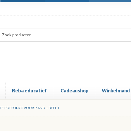
ken
ken
:
Reba educatief
Cadeaushop
Winkelmand
TE POPSONGS VOOR PIANO – DEEL 1