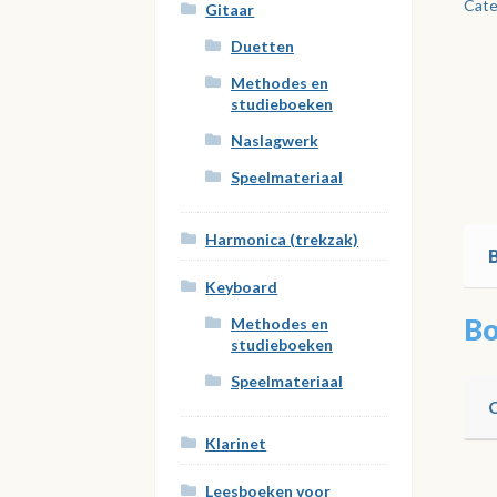
Cate
-
Gitaar
Dee
Duetten
1
Methodes en
aan
studieboeken
Naslagwerk
Speelmateriaal
Harmonica (trekzak)
Keyboard
Bo
Methodes en
studieboeken
Speelmateriaal
Klarinet
Leesboeken voor