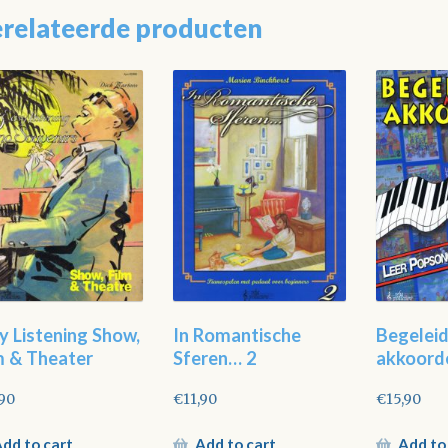
relateerde producten
y Listening Show,
In Romantische
Begelei
m & Theater
Sferen… 2
akkoord
,90
€
11,90
€
15,90
dd to cart
Add to cart
Add to