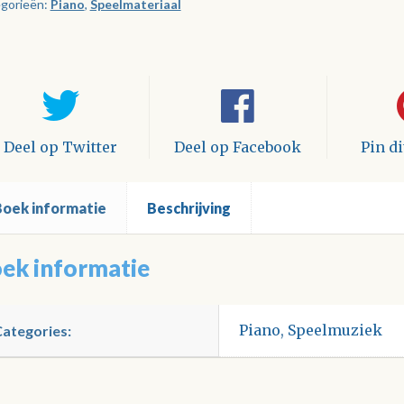
gorieën:
Piano
,
Speelmateriaal
l
tal
Deel op Twitter
Deel op Facebook
Pin d
Boek informatie
Beschrijving
ek informatie
Piano
,
Speelmuziek
Categories: