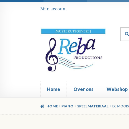
Ga
Ga
Mijn account
door
direct
naar
naar
navigatie
de
Zoe
Zoe
inhoud
naar
Home
Over ons
Webshop
HOME
PIANO
SPEELMATERIAAL
DE MOOIS