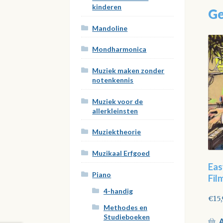
kinderen
Ge
Mandoline
Mondharmonica
Muziek maken zonder
notenkennis
Muziek voor de
allerkleinsten
Muziektheorie
Muzikaal Erfgoed
Eas
Piano
Fil
4-handig
€
15
Methodes en
Studieboeken
A