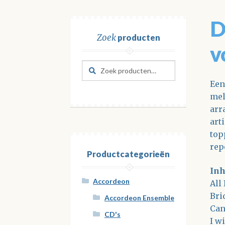
D
Zoek
producten
v
Zoeken
Zoeken
naar:
Een
mel
arr
art
top
rep
Productcategorieën
Inh
Accordeon
All 
Bri
Accordeon Ensemble
Can
CD's
I wi