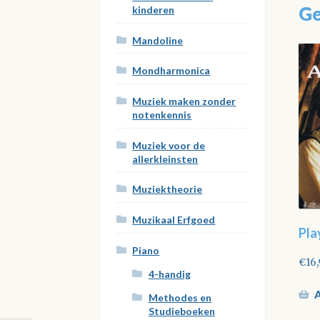
Ge
kinderen
Mandoline
Mondharmonica
Muziek maken zonder
notenkennis
Muziek voor de
allerkleinsten
Muziektheorie
Muzikaal Erfgoed
Pla
Piano
€
16
4-handig
A
Methodes en
Studieboeken