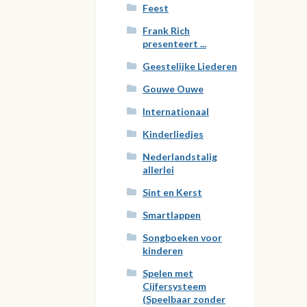
Feest
Frank Rich
presenteert ...
Geestelijke Liederen
Gouwe Ouwe
Internationaal
Kinderliedjes
Nederlandstalig
allerlei
Sint en Kerst
Smartlappen
Songboeken voor
kinderen
Spelen met
Cijfersysteem
(Speelbaar zonder