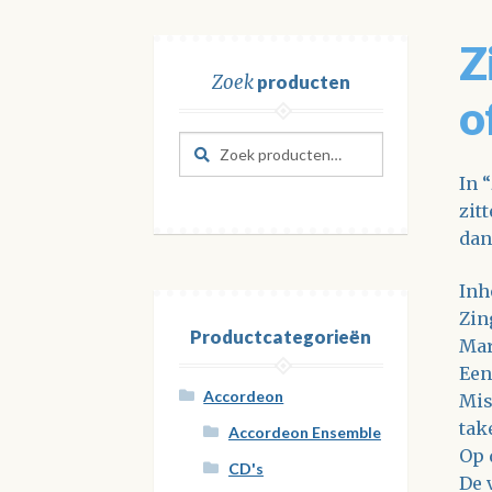
Z
Zoek
producten
o
Zoeken
Zoeken
naar:
In 
zit
dan
Inh
Zin
Productcategorieën
Mar
Een
Accordeon
Mis
tak
Accordeon Ensemble
Op 
CD's
De 