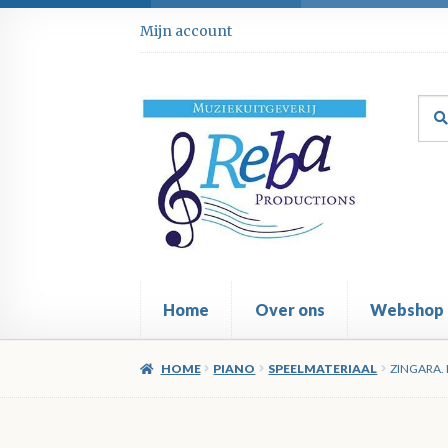
Ga
Ga
Mijn account
door
direct
naar
naar
navigatie
de
Zoe
Zoe
inhoud
naar
Home
Over ons
Webshop
HOME
PIANO
SPEELMATERIAAL
ZINGARA. 