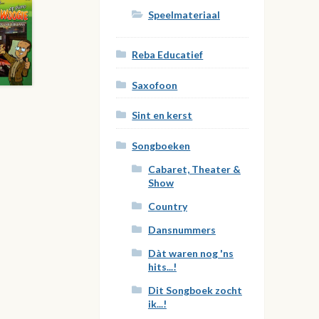
Speelmateriaal
Reba Educatief
Saxofoon
Sint en kerst
Songboeken
Cabaret, Theater &
Show
Country
Dansnummers
Dàt waren nog 'ns
hits...!
Dit Songboek zocht
ik...!