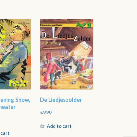
tening Show,
De Liedjeszolder
heater
€
9,90
Add to cart
 cart