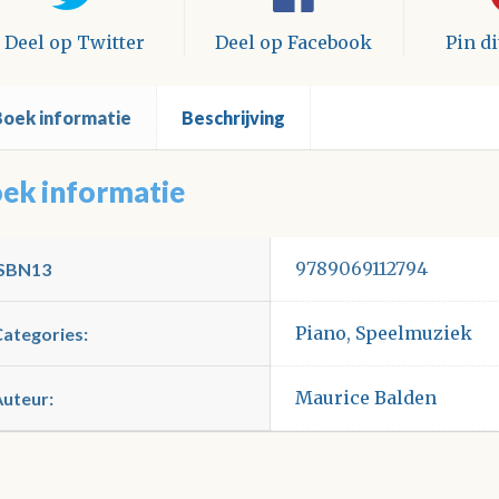
Deel op Twitter
Deel op Facebook
Pin d
Boek informatie
Beschrijving
ek informatie
9789069112794
ISBN13
Piano
,
Speelmuziek
Categories:
Maurice Balden
Auteur: