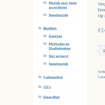
Muziek voor twee
Ver
accordeons
Een
Speelmuziek
Op 
Blokfluit
€
1
Duetten
Methodes en
Zin
Studieboeken
Imp
Sint en kerst
of
Speelmuziek
Gip
life
Arti
Cate
aan
Cadeaushop
CD's
Dwarsfluit