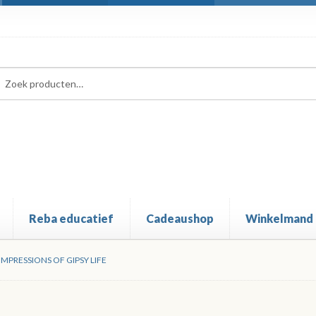
ken
ken
:
Reba educatief
Cadeaushop
Winkelmand
IMPRESSIONS OF GIPSY LIFE