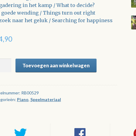
gadering in het kamp / What to decide?
 goede wending / Things turn out right
zoek naar het geluk / Searching for happiness
4,90
gara.
Toevoegen aan winkelwagen
ressions
sy
kelnummer:
RB00529
gorieën:
Piano
,
Speelmateriaal
tal