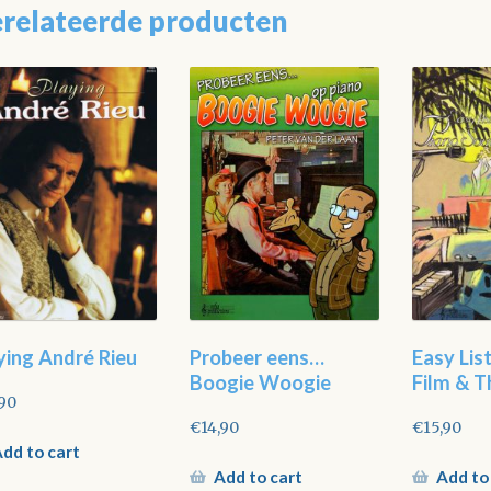
relateerde producten
ying André Rieu
Probeer eens…
Easy Lis
Boogie Woogie
Film & T
,90
€
14,90
€
15,90
dd to cart
Add to cart
Add to