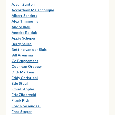
A. van Zanten
Accordéon Mélancolique
Albert Sanders
Alex Timmerman
André Rieu
Anneke Balduk
Appie Scheper
Berry Selles
Bettine van der Sluis
Bill Arensma
Co Bruggemans
Coen van Orsouw
Dick Martens
Eddy Christiani
Ede Staal
Emiel Stöpler
Eric Zijderveld
Frank Rich
Fred Roosendaal
Fred Stuger