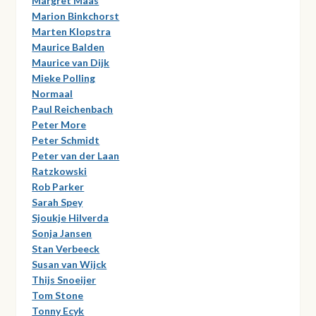
Margret Maas
Marion Binkchorst
Marten Klopstra
Maurice Balden
Maurice van Dijk
Mieke Polling
Normaal
Paul Reichenbach
Peter More
Peter Schmidt
Peter van der Laan
Ratzkowski
Rob Parker
Sarah Spey
Sjoukje Hilverda
Sonja Jansen
Stan Verbeeck
Susan van Wijck
Thijs Snoeijer
Tom Stone
Tonny Ecyk