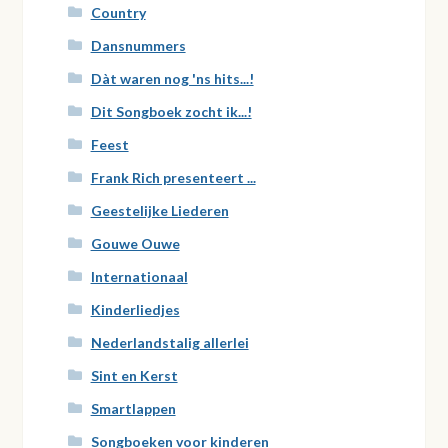
Country
Dansnummers
Dàt waren nog 'ns hits...!
Dit Songboek zocht ik...!
Feest
Frank Rich presenteert ...
Geestelijke Liederen
Gouwe Ouwe
Internationaal
Kinderliedjes
Nederlandstalig allerlei
Sint en Kerst
Smartlappen
Songboeken voor kinderen