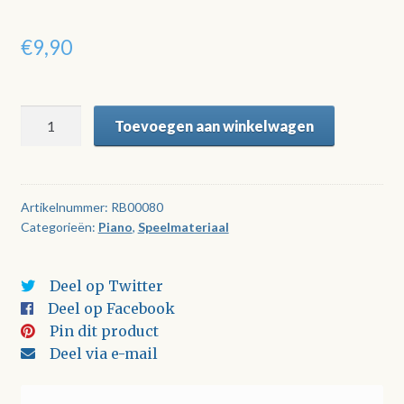
€
9,90
Tussendoortjes
Toevoegen aan winkelwagen
-
Deel
3
aantal
Artikelnummer:
RB00080
Categorieën:
Piano
,
Speelmateriaal
Deel op Twitter
Deel op Facebook
Pin dit product
Deel via e-mail