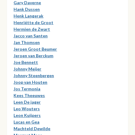
Gary Daverne
Hank Dussen
Henk Langerak
Henriëtte de Groot
Hermien de Zwart
Jacco van Santen
Jan Thomsen
Jeroen Groot Beumer
Jeroen van Berckum
Joe Bennett
Johnny Meijer
Johnny Steenbergen
Joop van Houten
Jos Termonia
Kees Theeuwes
Leen De jager
Leo Wouters
Leon Kuijpers
Lucas en Gea
Machteld Dewilde