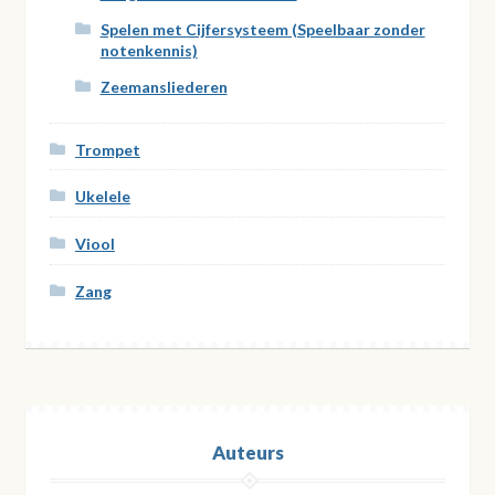
Spelen met Cijfersysteem (Speelbaar zonder
notenkennis)
Zeemansliederen
Trompet
Ukelele
Viool
Zang
Auteurs