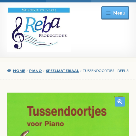
Ga
Ga
Menu
door
direct
naar
naar
navigatie
de
inhoud
HOME
PIANO
SPEELMATERIAAL
TUSSENDOORTJES – DEEL 3