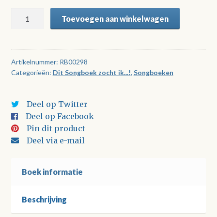
Dit
Toevoegen aan winkelwagen
Songboek
zocht
ik...!
Deel
Artikelnummer:
RB00298
Categorieën:
Dit Songboek zocht ik...!
,
Songboeken
09
aantal
Deel op Twitter
Deel op Facebook
Pin dit product
Deel via e-mail
Boek informatie
Beschrijving