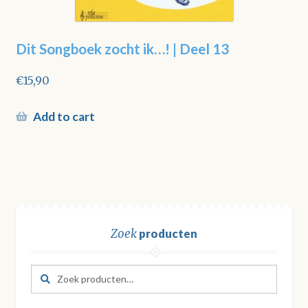
Dit Songboek zocht ik…! | Deel 13
€
15,90
Add to cart
Zoek
producten
Zoeken
Zoeken
naar: