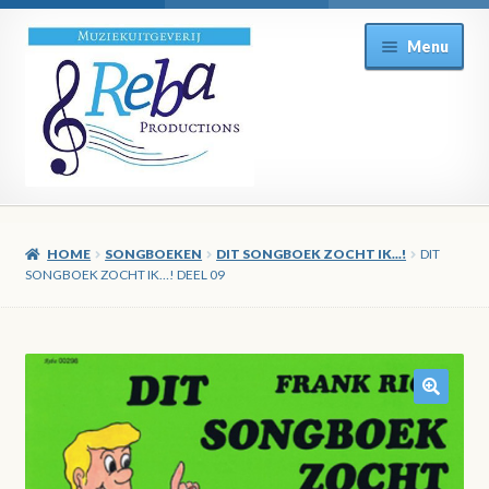
Ga
Ga
Menu
door
direct
naar
naar
navigatie
de
inhoud
HOME
SONGBOEKEN
DIT SONGBOEK ZOCHT IK...!
DIT
SONGBOEK ZOCHT IK…! DEEL 09