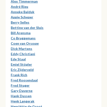
Alex Timmerman
André Rieu
Anneke Balduk
Appie Scheper
Berry Selles
Bettine van der Sluis
Bill Arensma
Co Bruggemans
Coen van Orsouw
Dick Martens
Eddy Christiani
Ede Staal
Emiel Stöpler
Eric Zijderveld
Frank Rich
Fred Roosendaal
Fred Stuger
Gary Daverne
Hank Dussen
Henk Langerak
Henriëtte de Groot