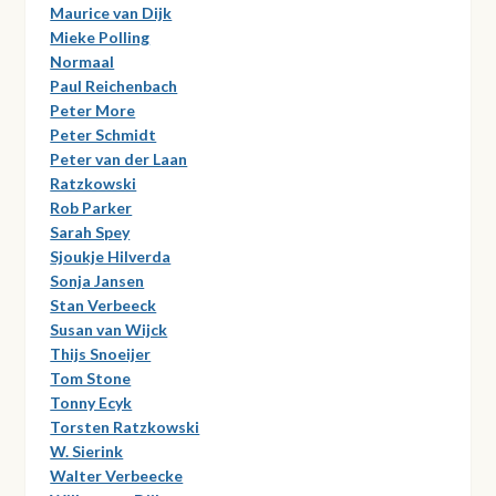
Maurice van Dijk
Mieke Polling
Normaal
Paul Reichenbach
Peter More
Peter Schmidt
Peter van der Laan
Ratzkowski
Rob Parker
Sarah Spey
Sjoukje Hilverda
Sonja Jansen
Stan Verbeeck
Susan van Wijck
Thijs Snoeijer
Tom Stone
Tonny Ecyk
Torsten Ratzkowski
W. Sierink
Walter Verbeecke