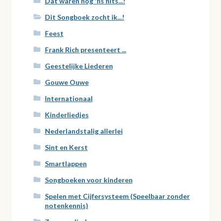
Dàt waren nog 'ns hits...!
Dit Songboek zocht ik...!
Feest
Frank Rich presenteert ...
Geestelijke Liederen
Gouwe Ouwe
Internationaal
Kinderliedjes
Nederlandstalig allerlei
Sint en Kerst
Smartlappen
Songboeken voor kinderen
Spelen met Cijfersysteem (Speelbaar zonder
notenkennis)