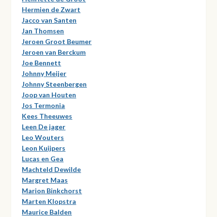
Hermien de Zwart
Jacco van Santen
Jan Thomsen
Jeroen Groot Beumer
Jeroen van Berckum
Joe Bennett
Johnny Meijer
Johnny Steenbergen
Joop van Houten
Jos Termonia
Kees Theeuwes
Leen De jager
Leo Wouters
Leon Kuijpers
Lucas en Gea
Machteld Dewilde
Margret Maas
Marion Binkchorst
Marten Klopstra
Maurice Balden