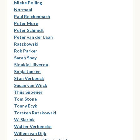
Mieke Polling
Normaal
Paul Reichenbach
Peter More
Peter Schmidt
Peter van der Laan
Ratzkowski
Rob Parker
Sarah Spey
Sjoukje Hilverda
Sonja Jansen
Stan Verbeeck
Susan van Wijck
Thijs Snoeijer
Tom Stone
Tonny Ecyk
Torsten Ratzkowski
W. Sierink
Walter Verbeecke
Willem van Dijk