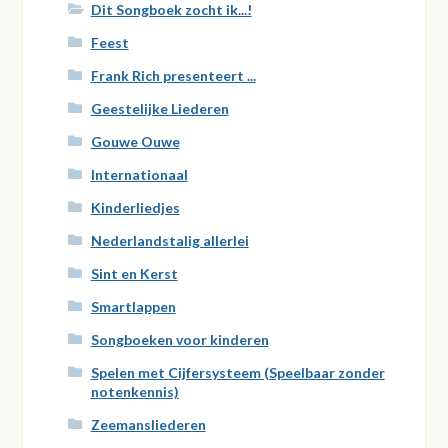
Dit Songboek zocht ik...!
Feest
Frank Rich presenteert ...
Geestelijke Liederen
Gouwe Ouwe
Internationaal
Kinderliedjes
Nederlandstalig allerlei
Sint en Kerst
Smartlappen
Songboeken voor kinderen
Spelen met Cijfersysteem (Speelbaar zonder
notenkennis)
Zeemansliederen