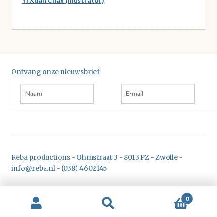
Yi Xuan Chan (illustrator)
Ontvang onze nieuwsbrief
Reba productions - Ohmstraat 3 - 8013 PZ - Zwolle -
info@reba.nl - (038) 4602145
0
Zoeken
Zoeken