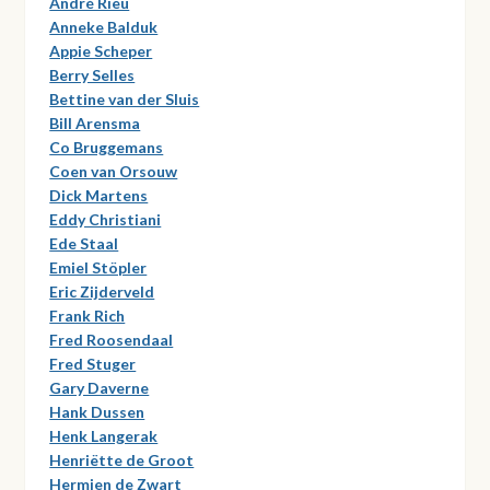
André Rieu
Anneke Balduk
Appie Scheper
Berry Selles
Bettine van der Sluis
Bill Arensma
Co Bruggemans
Coen van Orsouw
Dick Martens
Eddy Christiani
Ede Staal
Emiel Stöpler
Eric Zijderveld
Frank Rich
Fred Roosendaal
Fred Stuger
Gary Daverne
Hank Dussen
Henk Langerak
Henriëtte de Groot
Hermien de Zwart