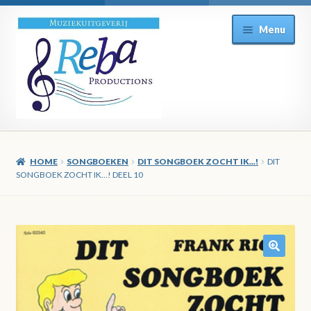
Ga
Ga
Menu
door
direct
naar
naar
navigatie
de
inhoud
HOME
SONGBOEKEN
DIT SONGBOEK ZOCHT IK...!
DIT
SONGBOEK ZOCHT IK…! DEEL 10