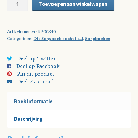
Dit
Toevoegen aan winkelwagen
Songboek
zocht
ik...!
Deel
Artikelnummer:
RB00340
Categorieën:
Dit Songboek zocht ik...!
,
Songboeken
10
aantal
Deel op Twitter
Deel op Facebook
Pin dit product
Deel via e-mail
Boek informatie
Beschrijving