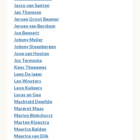
Jacco van Santen
Jan Thomsen
Jeroen Groot Beumer
Jeroen van Berckum
Joe Bennett
Johnny Meijer
Johnny Steenbergen
Joop van Houten
Jos Termonia
Kees Theeuwes
Leen De jager
Leo Wouters
Leon Kuijpers
Lucas en Gea
Machteld Dewilde
Margret Maas
Marion Binkchorst
Marten Klopstra
Maurice Balden
Maurice van Dijk