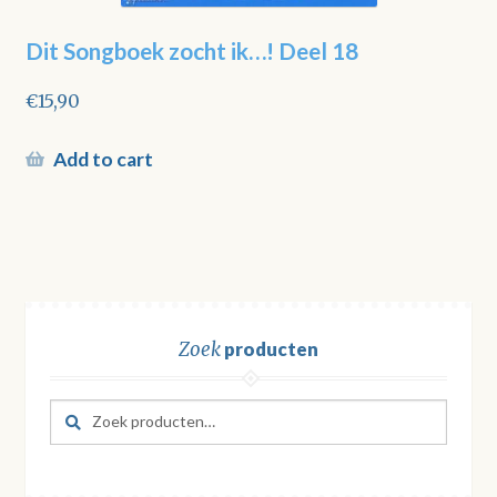
Dit Songboek zocht ik…! Deel 18
€
15,90
Add to cart
Zoek
producten
Zoeken
Zoeken
naar: