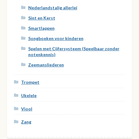
Nederlandstalig allerlei
Sint en Kerst
Smartlappen
Songboeken voor kinderen
Spelen met Cijfersysteem (Speelbaar zonder
notenkennis)
Zeemansliederen
Trompet
Ukelele
Viool
Zang