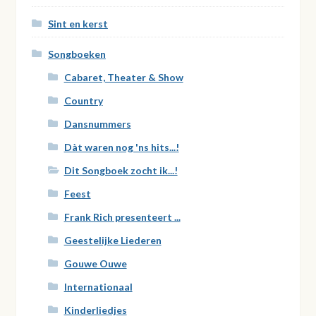
Sint en kerst
Songboeken
Cabaret, Theater & Show
Country
Dansnummers
Dàt waren nog 'ns hits...!
Dit Songboek zocht ik...!
Feest
Frank Rich presenteert ...
Geestelijke Liederen
Gouwe Ouwe
Internationaal
Kinderliedjes