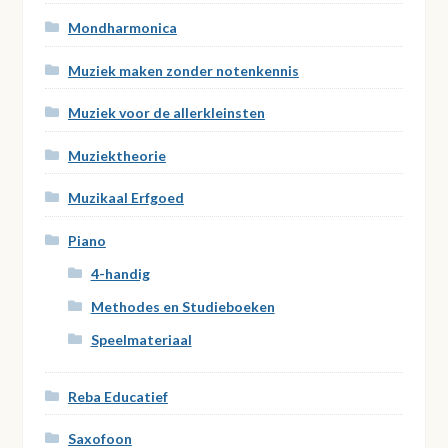
Mondharmonica
Muziek maken zonder notenkennis
Muziek voor de allerkleinsten
Muziektheorie
Muzikaal Erfgoed
Piano
4-handig
Methodes en Studieboeken
Speelmateriaal
Reba Educatief
Saxofoon