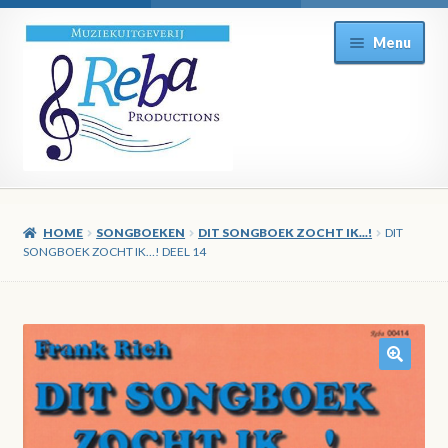
Ga
Ga
Menu
door
direct
naar
naar
navigatie
de
inhoud
HOME
SONGBOEKEN
DIT SONGBOEK ZOCHT IK...!
DIT
SONGBOEK ZOCHT IK…! DEEL 14