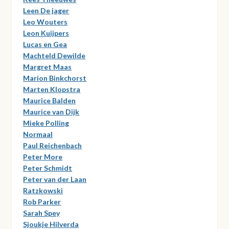
Leen De jager
Leo Wouters
Leon Kuijpers
Lucas en Gea
Machteld Dewilde
Margret Maas
Marion Binkchorst
Marten Klopstra
Maurice Balden
Maurice van Dijk
Mieke Polling
Normaal
Paul Reichenbach
Peter More
Peter Schmidt
Peter van der Laan
Ratzkowski
Rob Parker
Sarah Spey
Sjoukje Hilverda