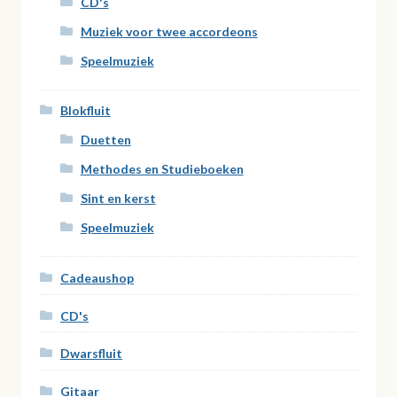
CD's
Muziek voor twee accordeons
Speelmuziek
Blokfluit
Duetten
Methodes en Studieboeken
Sint en kerst
Speelmuziek
Cadeaushop
CD's
Dwarsfluit
Gitaar