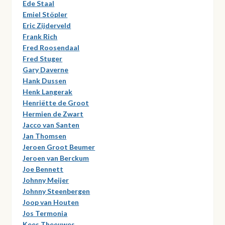
Ede Staal
Emiel Stöpler
Eric Zijderveld
Frank Rich
Fred Roosendaal
Fred Stuger
Gary Daverne
Hank Dussen
Henk Langerak
Henriëtte de Groot
Hermien de Zwart
Jacco van Santen
Jan Thomsen
Jeroen Groot Beumer
Jeroen van Berckum
Joe Bennett
Johnny Meijer
Johnny Steenbergen
Joop van Houten
Jos Termonia
Kees Theeuwes