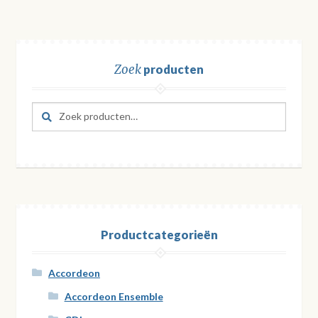
Zoek
producten
Zoeken
Zoeken
naar:
Productcategorieën
Accordeon
Accordeon Ensemble