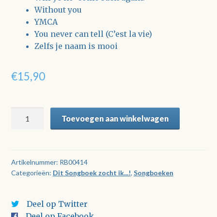
Without you
YMCA
You never can tell (C’est la vie)
Zelfs je naam is mooi
€
15,90
Dit
Toevoegen aan winkelwagen
Songboek
zocht
ik...!
Deel
Artikelnummer:
RB00414
Categorieën:
Dit Songboek zocht ik...!
,
Songboeken
14
aantal
Deel op Twitter
Deel op Facebook