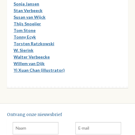
Sonja Jansen
Stan Verbeeck
Susan van Wijck
Thijs Snoeijer
Tom Stone
Tonny Ecyk
Torsten Ratzkowski
W. Sierink
Walter Verbeecke
Willem van Dijk
Yi Xuan Chan (illustrator)
Ontvang onze nieuwsbrief