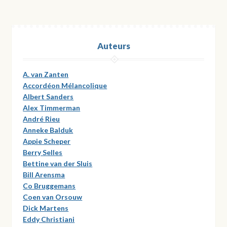
Auteurs
A. van Zanten
Accordéon Mélancolique
Albert Sanders
Alex Timmerman
André Rieu
Anneke Balduk
Appie Scheper
Berry Selles
Bettine van der Sluis
Bill Arensma
Co Bruggemans
Coen van Orsouw
Dick Martens
Eddy Christiani