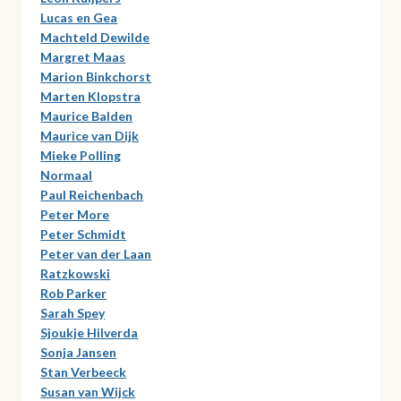
Lucas en Gea
Machteld Dewilde
Margret Maas
Marion Binkchorst
Marten Klopstra
Maurice Balden
Maurice van Dijk
Mieke Polling
Normaal
Paul Reichenbach
Peter More
Peter Schmidt
Peter van der Laan
Ratzkowski
Rob Parker
Sarah Spey
Sjoukje Hilverda
Sonja Jansen
Stan Verbeeck
Susan van Wijck