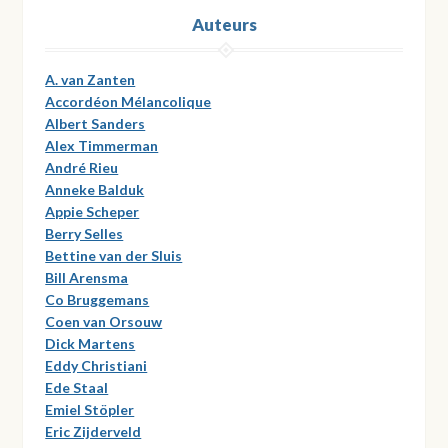
Auteurs
A. van Zanten
Accordéon Mélancolique
Albert Sanders
Alex Timmerman
André Rieu
Anneke Balduk
Appie Scheper
Berry Selles
Bettine van der Sluis
Bill Arensma
Co Bruggemans
Coen van Orsouw
Dick Martens
Eddy Christiani
Ede Staal
Emiel Stöpler
Eric Zijderveld