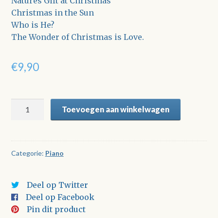
Natures Gift at Christmas
Christmas in the Sun
Who is He?
The Wonder of Christmas is Love.
€
9,90
Five
Toevoegen aan winkelwagen
New
Zealand
Christmas
Song
Categorie:
Piano
aantal
Deel op Twitter
Deel op Facebook
Pin dit product