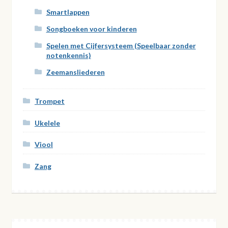
Smartlappen
Songboeken voor kinderen
Spelen met Cijfersysteem (Speelbaar zonder
notenkennis)
Zeemansliederen
Trompet
Ukelele
Viool
Zang