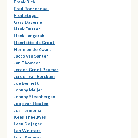
Frank Rich
Fred Roosendaal
Fred Stuger
Gary Daverne
Hank Dussen
Henk Langerak
Henriëtte de Groot
Hermien de Zwart
Jacco van Santen
Jan Thomsen
Jeroen Groot Beumer
Jeroen van Berckum
Joe Bennett
Johnny Meijer
Johnny Steenbergen
Joop van Houten
Jos Termonia
Kees Theeuwes
Leen De jager
Leo Wouters
Leon Kuijpers