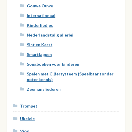
Gouwe Ouwe
Internationaal
Kinderliedjes
Nederlandstalig allerlei
Sint en Kerst
Smartlappen
Songboeken voor kinderen
Spelen met Cijfersysteem (Speelbaar zonder
notenkennis)
Zeemansliederen
Trompet
Ukelele
Viool