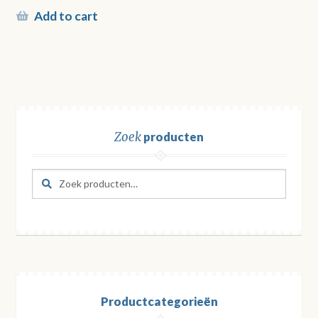
Add to cart
Zoek
producten
Zoeken
Zoeken
naar:
Productcategorieën