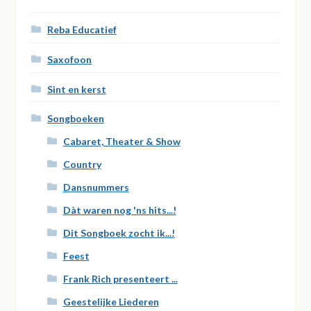
Reba Educatief
Saxofoon
Sint en kerst
Songboeken
Cabaret, Theater & Show
Country
Dansnummers
Dàt waren nog 'ns hits...!
Dit Songboek zocht ik...!
Feest
Frank Rich presenteert ...
Geestelijke Liederen