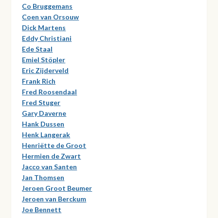
Co Bruggemans
Coen van Orsouw
Dick Martens
Eddy Christiani
Ede Staal
Emiel Stöpler
Eric Zijderveld
Frank Rich
Fred Roosendaal
Fred Stuger
Gary Daverne
Hank Dussen
Henk Langerak
Henriëtte de Groot
Hermien de Zwart
Jacco van Santen
Jan Thomsen
Jeroen Groot Beumer
Jeroen van Berckum
Joe Bennett