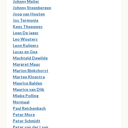
Johnny Meijer
Johnny Steenbergen
Joop van Houten
Jos Termonia
Kees Theeuwes
Leen De jager
Leo Wouters
Leon Kuijpers
Lucas en Gea
Machteld Dewilde
Margret Maas
Marion Binkchorst
Marten Klopstra
Maurice Balden
Maurice van Dijk
Mieke Polling
Normaal
Paul Reichenbach
Peter More
Peter Schmidt
Peter van der Laan