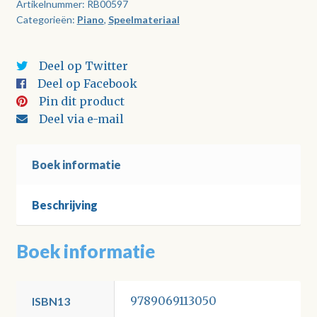
aantal
Artikelnummer:
RB00597
Categorieën:
Piano
,
Speelmateriaal
Deel op Twitter
Deel op Facebook
Pin dit product
Deel via e-mail
Boek informatie
Beschrijving
Boek informatie
9789069113050
ISBN13