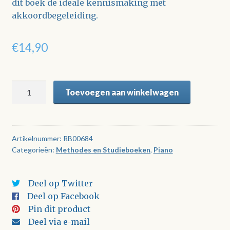
dit boek de ideale kennismaking met
akkoordbegeleiding.
€
14,90
Probeer
Toevoegen aan winkelwagen
eens...
Akkoorden
op
piano
Artikelnummer:
RB00684
Categorieën:
Methodes en Studieboeken
,
Piano
aantal
Deel op Twitter
Deel op Facebook
Pin dit product
Deel via e-mail