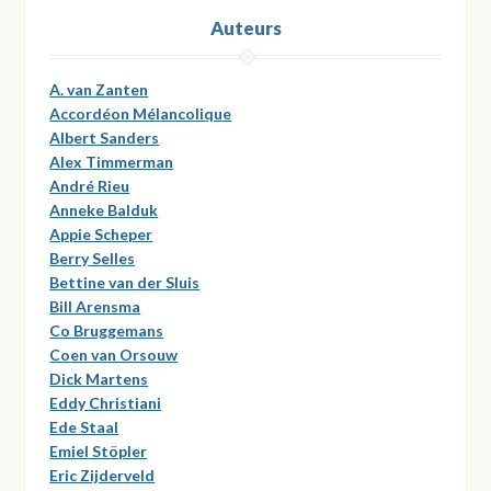
Auteurs
A. van Zanten
Accordéon Mélancolique
Albert Sanders
Alex Timmerman
André Rieu
Anneke Balduk
Appie Scheper
Berry Selles
Bettine van der Sluis
Bill Arensma
Co Bruggemans
Coen van Orsouw
Dick Martens
Eddy Christiani
Ede Staal
Emiel Stöpler
Eric Zijderveld