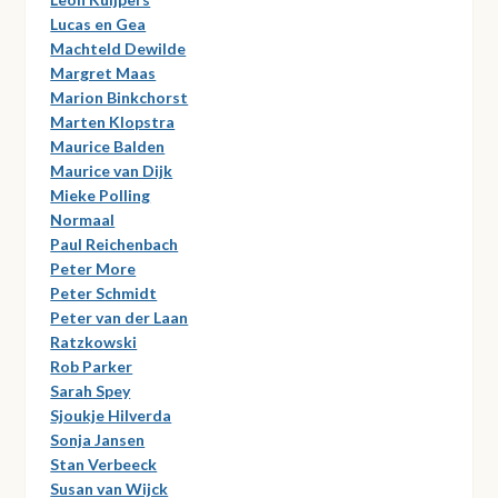
Lucas en Gea
Machteld Dewilde
Margret Maas
Marion Binkchorst
Marten Klopstra
Maurice Balden
Maurice van Dijk
Mieke Polling
Normaal
Paul Reichenbach
Peter More
Peter Schmidt
Peter van der Laan
Ratzkowski
Rob Parker
Sarah Spey
Sjoukje Hilverda
Sonja Jansen
Stan Verbeeck
Susan van Wijck