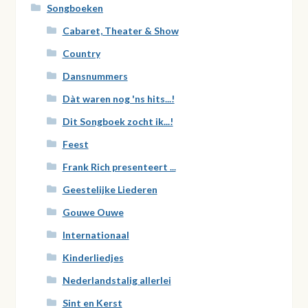
Songboeken
Cabaret, Theater & Show
Country
Dansnummers
Dàt waren nog 'ns hits...!
Dit Songboek zocht ik...!
Feest
Frank Rich presenteert ...
Geestelijke Liederen
Gouwe Ouwe
Internationaal
Kinderliedjes
Nederlandstalig allerlei
Sint en Kerst