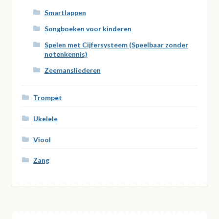
Smartlappen
Songboeken voor kinderen
Spelen met Cijfersysteem (Speelbaar zonder
notenkennis)
Zeemansliederen
Trompet
Ukelele
Viool
Zang