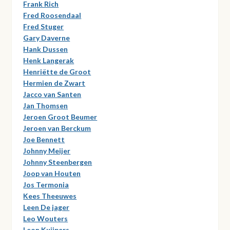
Frank Rich
Fred Roosendaal
Fred Stuger
Gary Daverne
Hank Dussen
Henk Langerak
Henriëtte de Groot
Hermien de Zwart
Jacco van Santen
Jan Thomsen
Jeroen Groot Beumer
Jeroen van Berckum
Joe Bennett
Johnny Meijer
Johnny Steenbergen
Joop van Houten
Jos Termonia
Kees Theeuwes
Leen De jager
Leo Wouters
Leon Kuijpers