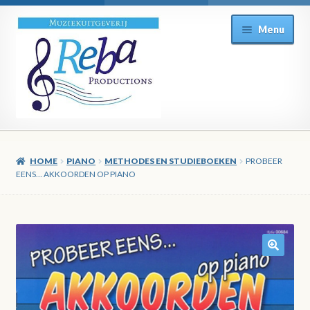
Ga
Ga
Menu
door
direct
naar
naar
navigatie
de
inhoud
HOME
PIANO
METHODES EN STUDIEBOEKEN
PROBEER
EENS… AKKOORDEN OP PIANO