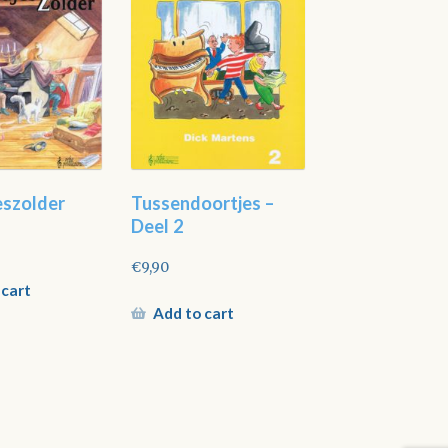
eszolder
Tussendoortjes –
Deel 2
€
9,90
 cart
Add to cart