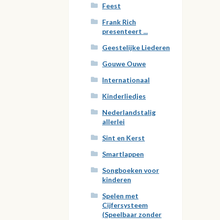
Feest
Frank Rich
presenteert ...
Geestelijke Liederen
Gouwe Ouwe
Internationaal
Kinderliedjes
Nederlandstalig
allerlei
Sint en Kerst
Smartlappen
Songboeken voor
kinderen
Spelen met
Cijfersysteem
(Speelbaar zonder