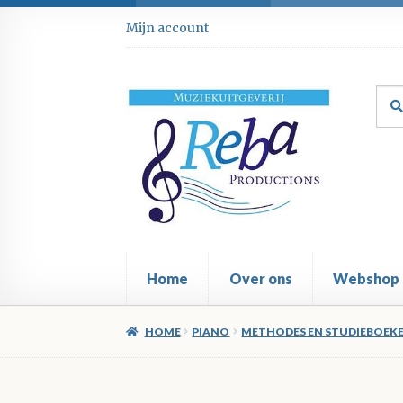
Ga
Ga
Mijn account
door
direct
naar
naar
navigatie
de
Zoe
Zoe
inhoud
naar
Home
Over ons
Webshop
HOME
PIANO
METHODES EN STUDIEBOEK