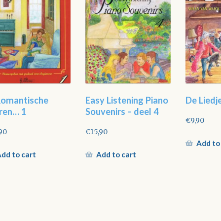
Romantische
Easy Listening Piano
De Liedj
ren… 1
Souvenirs – deel 4
€
9,90
90
€
15,90
Add to
dd to cart
Add to cart