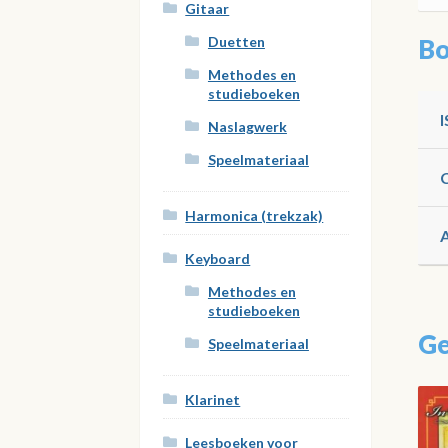
Gitaar
Duetten
Bo
Methodes en
studieboeken
Naslagwerk
Speelmateriaal
Harmonica (trekzak)
Keyboard
Methodes en
studieboeken
Ge
Speelmateriaal
Klarinet
Leesboeken voor