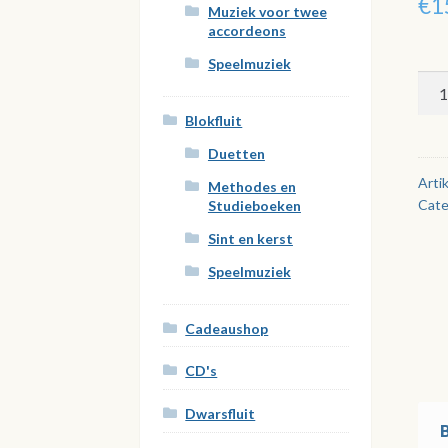
€
1
Muziek voor twee
accordeons
Speelmuziek
Beg
met
Blokfluit
akk
Duetten
aan
Arti
Methodes en
Cate
Studieboeken
Sint en kerst
Speelmuziek
Cadeaushop
CD's
Dwarsfluit