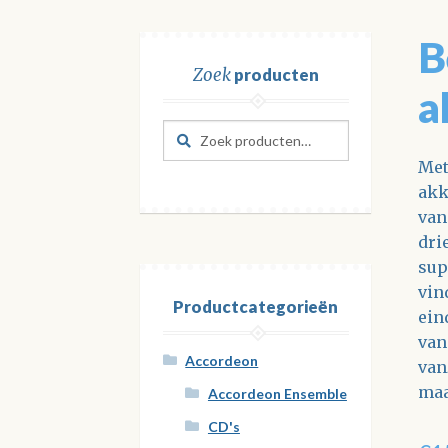
B
Zoek
producten
a
Zoeken
Zoeken
naar:
Met
akk
van
dri
sup
vin
Productcategorieën
ein
van
Accordeon
van
maa
Accordeon Ensemble
CD's