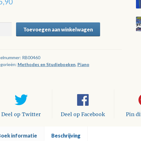
5,90
eleiden
Toevoegen aan winkelwagen
oorden
tal
kelnummer:
RB00460
gorieën:
Methodes en Studieboeken
,
Piano
Deel op Twitter
Deel op Facebook
Pin d
Boek informatie
Beschrijving