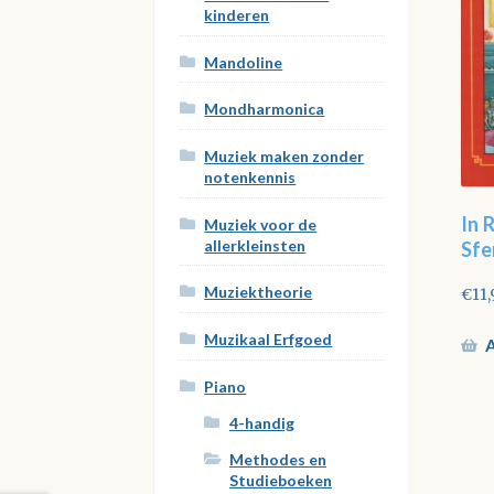
kinderen
Mandoline
Mondharmonica
Muziek maken zonder
notenkennis
In 
Muziek voor de
allerkleinsten
Sfe
Muziektheorie
€
11,
Muzikaal Erfgoed
A
Piano
4-handig
Methodes en
Studieboeken