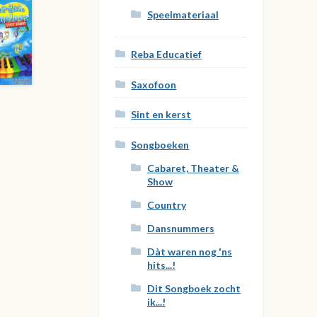
Speelmateriaal
Reba Educatief
Saxofoon
Sint en kerst
Songboeken
Cabaret, Theater &
Show
Country
Dansnummers
Dàt waren nog 'ns
hits...!
Dit Songboek zocht
ik...!