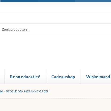
ken
ken
:
Reba educatief
Cadeaushop
Winkelmand
EN
BEGELEIDEN MET AKKOORDEN