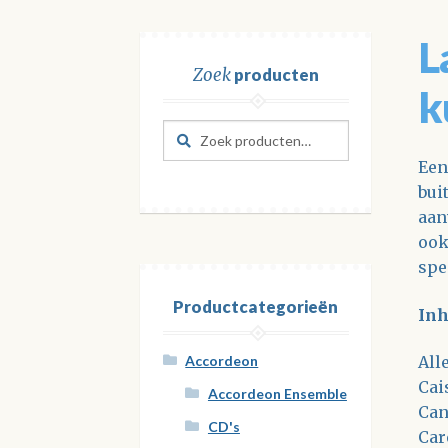
L
Zoek
producten
k
Zoeken
Zoeken
naar:
Een
bui
aan
ook
spe
Productcategorieën
Inh
All
Accordeon
Cai
Accordeon Ensemble
Can
CD's
Car