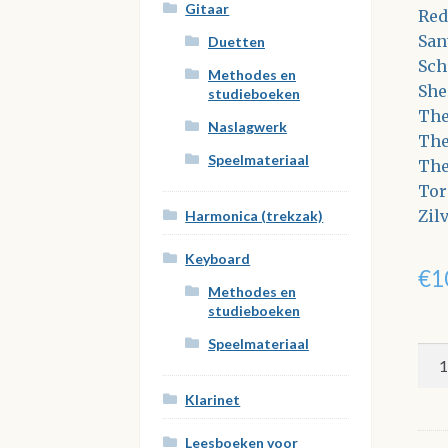
Gitaar
Red
San
Duetten
Sch
Methodes en
She
studieboeken
The
Naslagwerk
The
Speelmateriaal
The
Tor
Zil
Harmonica (trekzak)
Keyboard
€
1
Methodes en
studieboeken
Speelmateriaal
Laa
'ns
Klarinet
hor
wat
Leesboeken voor