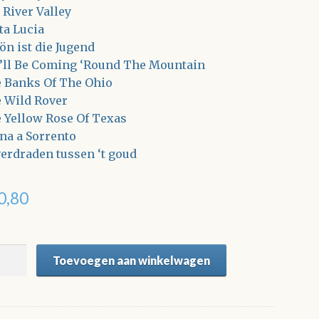
 River Valley
ta Lucia
ön ist die Jugend
’ll Be Coming ‘Round The Mountain
 Banks Of The Ohio
 Wild Rover
 Yellow Rose Of Texas
na a Sorrento
verdraden tussen ‘t goud
0,80
t
Toevoegen aan winkelwagen
en