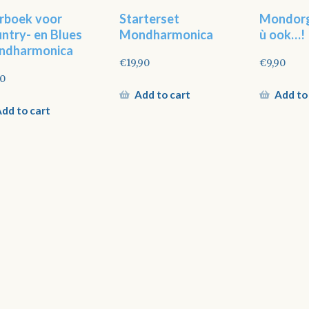
rboek voor
Starterset
Mondorg
ntry- en Blues
Mondharmonica
ù ook…!
ndharmonica
€
19,90
€
9,90
90
Add to cart
Add to
dd to cart