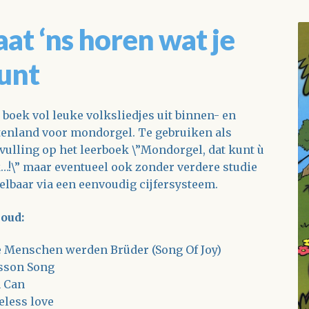
aat ‘ns horen wat je
unt
 boek vol leuke volksliedjes uit binnen- en
tenland voor mondorgel. Te gebruiken als
vulling op het leerboek \”Mondorgel, dat kunt ù
…!\” maar eventueel ook zonder verdere studie
elbaar via een eenvoudig cijfersysteem.
oud:
e Menschen werden Brüder (Song Of Joy)
sson Song
 Can
eless love