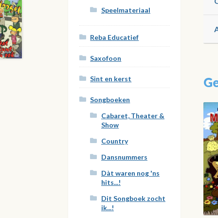
Speelmateriaal
Reba Educatief
Saxofoon
Ge
Sint en kerst
Songboeken
Cabaret, Theater &
Show
Country
Dansnummers
Dàt waren nog 'ns
hits...!
Dit Songboek zocht
ik...!