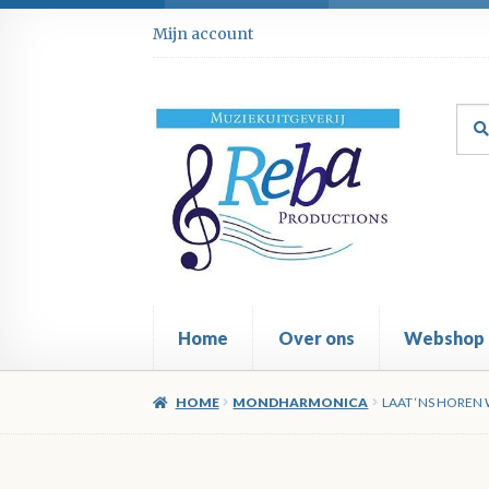
Ga
Ga
Mijn account
door
direct
naar
naar
navigatie
de
Zoe
Zoe
inhoud
naar
Home
Over ons
Webshop
HOME
MONDHARMONICA
LAAT ‘NS HOREN 