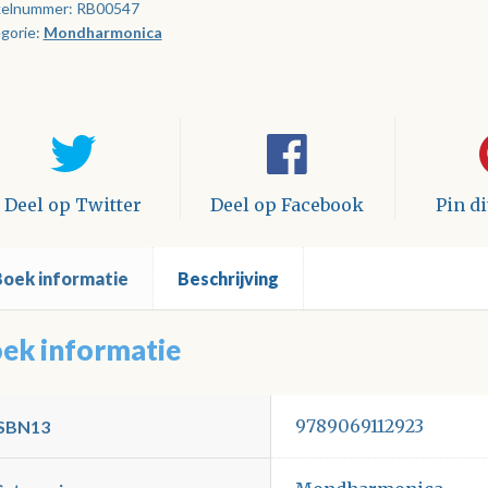
kelnummer:
RB00547
gorie:
Mondharmonica
t
tal
Deel op Twitter
Deel op Facebook
Pin d
Boek informatie
Beschrijving
ek informatie
9789069112923
ISBN13