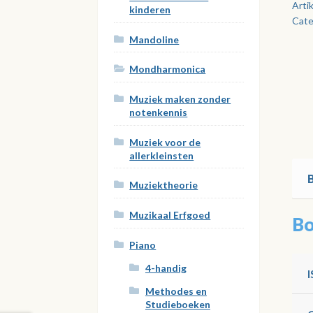
je
Arti
kinderen
Cate
kun
aan
Mandoline
Mondharmonica
Muziek maken zonder
notenkennis
Muziek voor de
allerkleinsten
Muziektheorie
Muzikaal Erfgoed
Bo
Piano
4-handig
Methodes en
Studieboeken