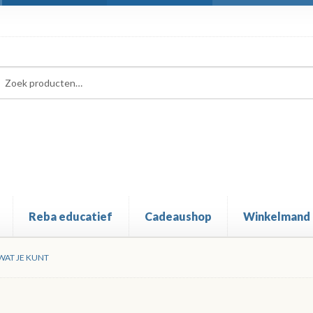
ken
ken
:
Reba educatief
Cadeaushop
Winkelmand
WAT JE KUNT