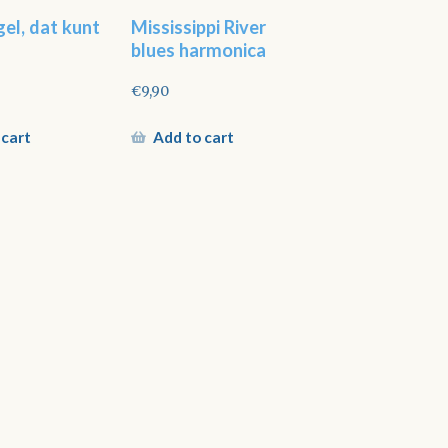
el, dat kunt
Mississippi River
blues harmonica
€
9,90
 cart
Add to cart