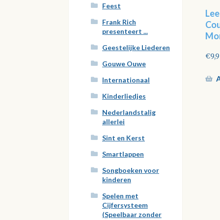
Feest
Lee
Frank Rich
Cou
presenteert ...
Mo
Geestelijke Liederen
€
9,
Gouwe Ouwe
A
Internationaal
Kinderliedjes
Nederlandstalig
allerlei
Sint en Kerst
Smartlappen
Songboeken voor
kinderen
Spelen met
Cijfersysteem
(Speelbaar zonder