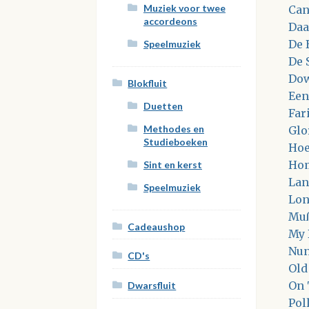
Muziek voor twee
Can
accordeons
Daa
De 
Speelmuziek
De 
Dow
Blokfluit
Een
Duetten
Far
Methodes en
Glo
Studieboeken
Hoe
Hom
Sint en kerst
Lan
Speelmuziek
Lon
Muß
Cadeaushop
My 
Nun
CD's
Old
On 
Dwarsfluit
Pol