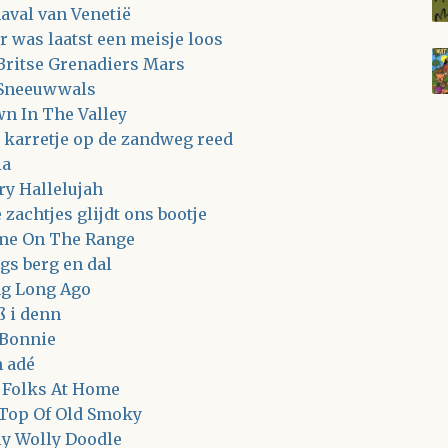
aval van Venetië
r was laatst een meisje loos
Britse Grenadiers Mars
Sneeuwwals
n In The Valley
 karretje op de zandweg reed
ia
ry Hallelujah
 zachtjes glijdt ons bootje
e On The Range
gs berg en dal
g Long Ago
 i denn
Bonnie
 adé
 Folks At Home
Top Of Old Smoky
ly Wolly Doodle