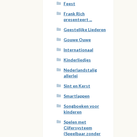
Feest
Frank Rich
presenteert ...
Geestelijke Liederen
Gouwe Ouwe
Internationaal
Kinderliedjes
Nederlandstalig
allerlei
Sint en Kerst
Smartlappen
Songboeken voor
kinderen
Spelen met
Cijfersysteem
(Speelbaar zonder