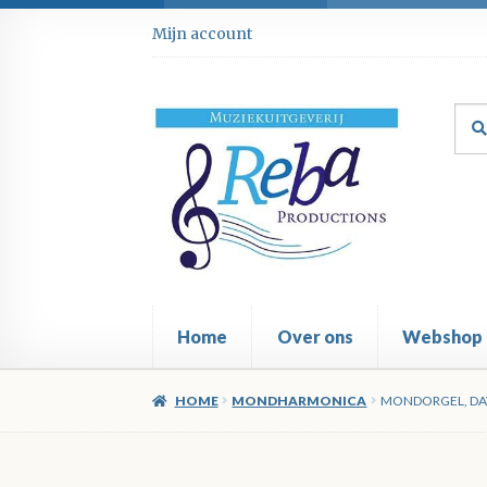
Ga
Ga
Mijn account
door
direct
naar
naar
navigatie
de
Zoe
Zoe
inhoud
naar
Home
Over ons
Webshop
HOME
MONDHARMONICA
MONDORGEL, DA