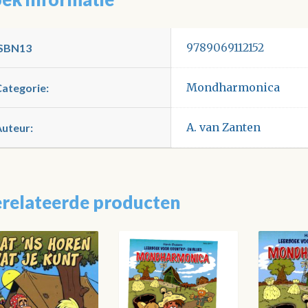
9789069112152
ISBN13
Mondharmonica
Categorie:
A. van Zanten
Auteur:
relateerde producten