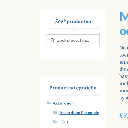
M
Zoek
producten
o
Zoeken
Zoeken
naar:
Nu 
toe
en 
dui
bas
mel
Productcategorieën
mon
sys
Accordeon
Accordeon Ensemble
€
9
CD's