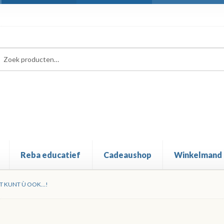
ken
ken
:
Reba educatief
Cadeaushop
Winkelmand
T KUNT Ù OOK…!