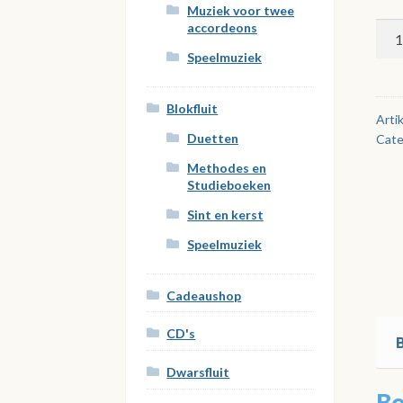
Muziek voor twee
Mon
accordeons
dat
Speelmuziek
kun
ù
Blokfluit
ook.
Arti
Duetten
Cate
aan
Methodes en
Studieboeken
Sint en kerst
Speelmuziek
Cadeaushop
CD's
Dwarsfluit
Bo