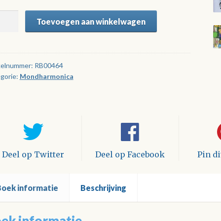
dorgel,
Toevoegen aan winkelwagen
t
..!
kelnummer:
RB00464
gorie:
Mondharmonica
tal
Deel op Twitter
Deel op Facebook
Pin d
Boek informatie
Beschrijving
ek informatie