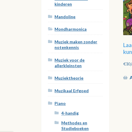
kinderen
Mandoline
Mondharmonica
Muziek maken zonder
Laa
notenkennis
kun
Muziek voor de
€
10
allerkleinsten
A
Muziektheorie
Muzikaal Erfgoed
Piano
4-handig
Methodes en
Studieboeken