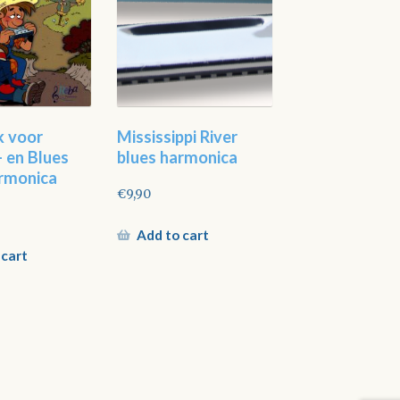
k voor
Mississippi River
 en Blues
blues harmonica
rmonica
€
9,90
Add to cart
 cart