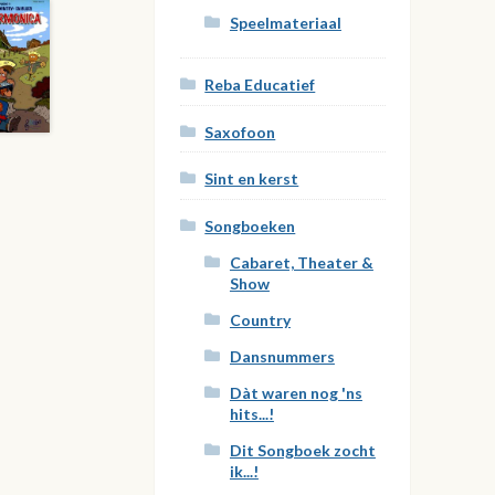
Speelmateriaal
Reba Educatief
Saxofoon
Sint en kerst
Songboeken
Cabaret, Theater &
Show
Country
Dansnummers
Dàt waren nog 'ns
hits...!
Dit Songboek zocht
ik...!