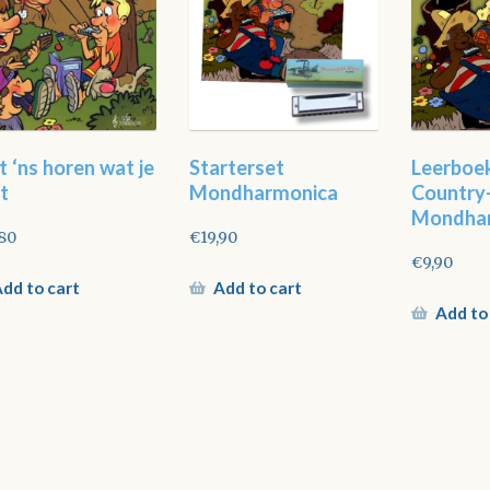
t ‘ns horen wat je
Starterset
Leerboe
t
Mondharmonica
Country-
Mondha
,80
€
19,90
€
9,90
dd to cart
Add to cart
Add to