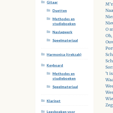
Gitaar
M’n
Naa
Duetten
Nie
Methodes en
Nie
studieboeken
O m
Naslagwerk
Oh,
Speelmateriaal
Ouw
Por
Sch
Harmonica (trekzak)
Sch
Keyboard
Sor
’t 
Methodes en
studieboeken
Waa
Wee
Speelmateriaal
Wes
Wie
Klarinet
Zeg
Leesboeken voor