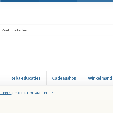
ken
ken
:
Reba educatief
Cadeaushop
Winkelmand
LLERLEI
MADE IN HOLLAND – DEEL 6