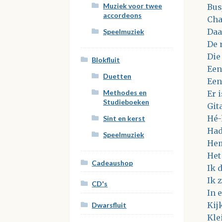
Muziek voor twee
Bus
accordeons
Cha
Daa
Speelmuziek
De 
Die
Blokfluit
Een
Duetten
Een
Methodes en
Er 
Studieboeken
Git
Hé-
Sint en kerst
Had
Speelmuziek
Hem
Het 
Cadeaushop
Ik 
Ik z
CD's
In e
Kij
Dwarsfluit
Kle