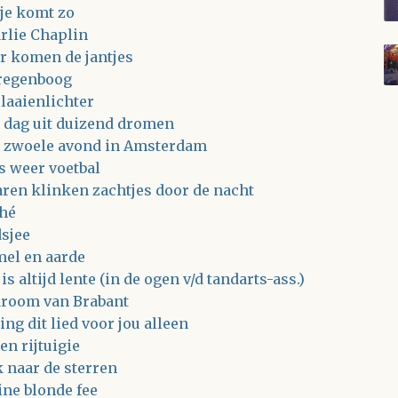
je komt zo
rlie Chaplin
r komen de jantjes
regenboog
 laaienlichter
 dag uit duizend dromen
 zwoele avond in Amsterdam
is weer voetbal
aren klinken zachtjes door de nacht
hé
sjee
el en aarde
is altijd lente (in de ogen v/d tandarts-ass.)
droom van Brabant
ing dit lied voor jou alleen
en rijtuigie
k naar de sterren
ine blonde fee