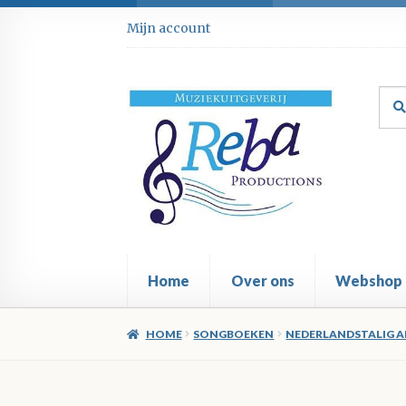
Ga
Ga
Mijn account
door
direct
naar
naar
navigatie
de
Zoe
Zoe
inhoud
naar
Home
Over ons
Webshop
HOME
SONGBOEKEN
NEDERLANDSTALIG A