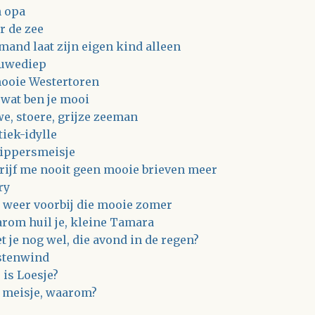
 opa
r de zee
mand laat zijn eigen kind alleen
uwediep
ooie Westertoren
 wat ben je mooi
e, stoere, grijze zeeman
tiek-idylle
ippersmeisje
rijf me nooit geen mooie brieven meer
ry
is weer voorbij die mooie zomer
rom huil je, kleine Tamara
t je nog wel, die avond in de regen?
tenwind
 is Loesje?
 meisje, waarom?