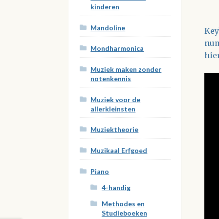
kinderen
Mandoline
Key
num
Mondharmonica
hie
Muziek maken zonder
notenkennis
Muziek voor de
allerkleinsten
Muziektheorie
Muzikaal Erfgoed
Piano
4-handig
Methodes en
Studieboeken