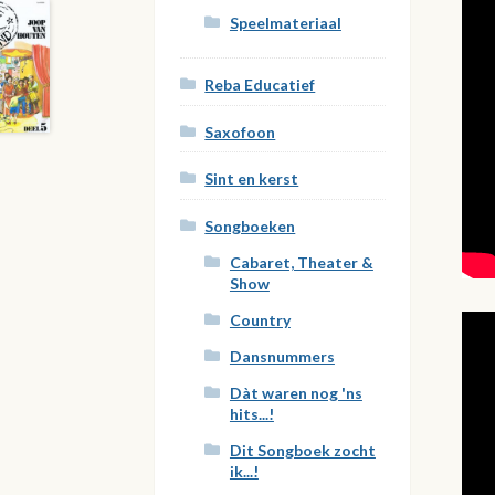
Speelmateriaal
Reba Educatief
Saxofoon
Sint en kerst
Songboeken
Cabaret, Theater &
Show
Country
Dansnummers
Dàt waren nog 'ns
hits...!
Dit Songboek zocht
ik...!