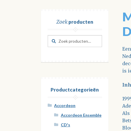
M
Zoek
producten
D
Zoeken
Zoeken
naar:
Een
Ned
dec
is 
In
Productcategorieën
199
Ad
Accordeon
Als
Accordeon Ensemble
Bet
CD's
Blo