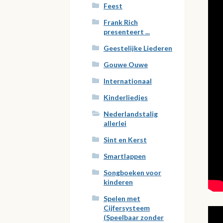
Feest
Frank Rich
presenteert ...
Geestelijke Liederen
Gouwe Ouwe
Internationaal
Kinderliedjes
Nederlandstalig
allerlei
Sint en Kerst
Smartlappen
Songboeken voor
kinderen
Spelen met
Cijfersysteem
(Speelbaar zonder