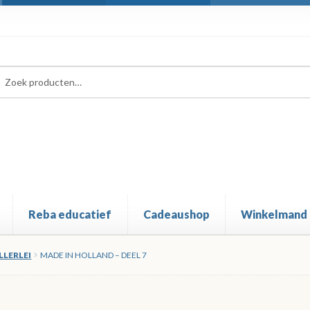
ken
ken
:
Reba educatief
Cadeaushop
Winkelmand
LLERLEI
MADE IN HOLLAND – DEEL 7