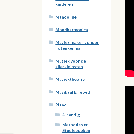
kinderen
Mandoline
Mondharmonica
Muziek maken zonder
notenkennis
Muziek voor de
allerkleinsten
Muziektheorie
Muzikaal Erfgoed
Piano
4-handig
Methodes en
Studieboeken