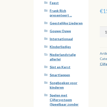
Feest
€
1
Frank Rich
presenteert ...
Geestelijke Liederen
Ma
Gouwe Ouwe
in
Internationaal
Hol
Kinderliedjes
–
Dee
Arti
Nederlandstalig
Cate
7
allerlei
Cijf
aan
Sint en Kerst
Smartlappen
Songboeken voor
kinderen
Spelen met
Cijfersysteem
(Speelbaar zonder