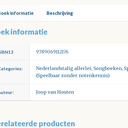
Boek informatie
Beschrijving
ek informatie
9789069112176
ISBN13
Nederlandstalig allerlei
,
Songboeken
,
S
Categories:
(Speelbaar zonder notenkennis)
Joop van Houten
Auteur:
relateerde producten