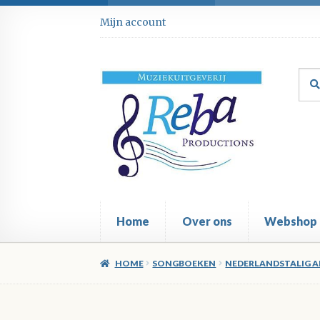
Ga
Ga
Mijn account
door
direct
naar
naar
navigatie
de
Zoe
Zoe
inhoud
naar
Home
Over ons
Webshop
HOME
SONGBOEKEN
NEDERLANDSTALIG A