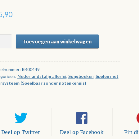
5,90
de
Toevoegen aan winkelwagen
land
l
kelnummer:
RB00449
gorieën:
Nederlandstalig allerlei
,
Songboeken
,
Spelen met
ersysteem (Speelbaar zonder notenkennis)
tal
Deel op Twitter
Deel op Facebook
Pin d