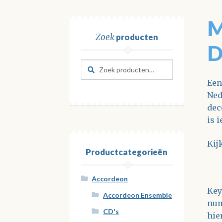
M
Zoek
producten
D
Zoeken
Zoeken
naar:
Een
Ned
dec
is 
Kij
Productcategorieën
Accordeon
Key
Accordeon Ensemble
num
CD's
hie