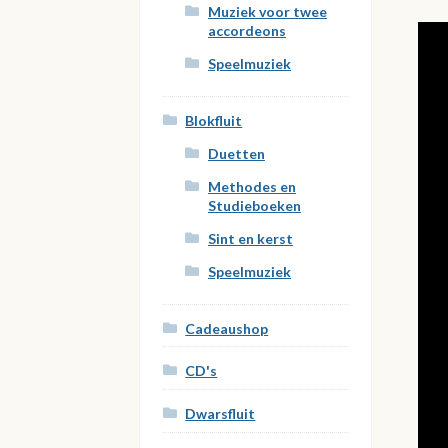
Muziek voor twee
accordeons
Speelmuziek
Blokfluit
Duetten
Methodes en
Studieboeken
Sint en kerst
Speelmuziek
Cadeaushop
CD's
Dwarsfluit