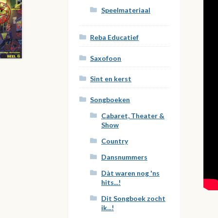
Speelmateriaal
Reba Educatief
Saxofoon
Sint en kerst
Songboeken
Cabaret, Theater &
Show
Country
Dansnummers
Dàt waren nog 'ns
hits...!
Dit Songboek zocht
ik...!