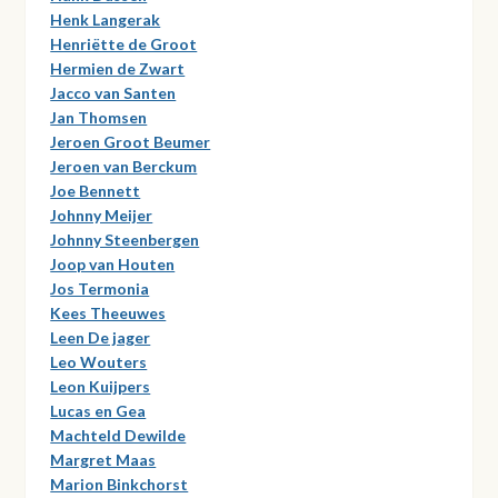
Henk Langerak
Henriëtte de Groot
Hermien de Zwart
Jacco van Santen
Jan Thomsen
Jeroen Groot Beumer
Jeroen van Berckum
Joe Bennett
Johnny Meijer
Johnny Steenbergen
Joop van Houten
Jos Termonia
Kees Theeuwes
Leen De jager
Leo Wouters
Leon Kuijpers
Lucas en Gea
Machteld Dewilde
Margret Maas
Marion Binkchorst