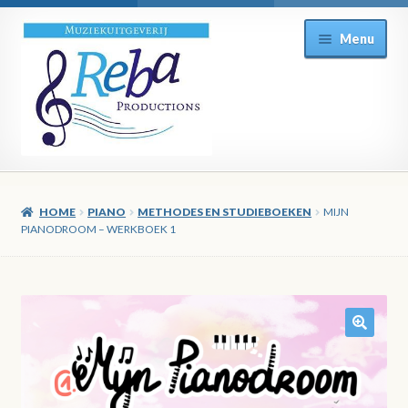
Ga
Ga
Menu
door
direct
naar
naar
navigatie
de
inhoud
HOME
PIANO
METHODES EN STUDIEBOEKEN
MIJN
PIANODROOM – WERKBOEK 1