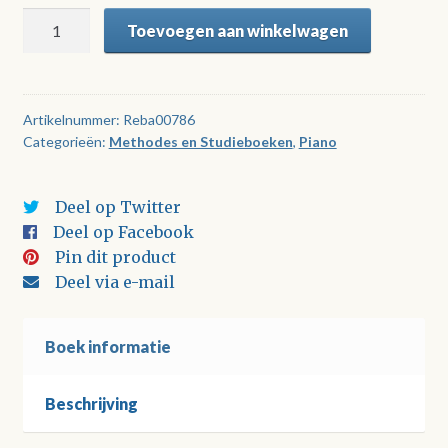
Mijn
Toevoegen aan winkelwagen
pianodroom
-
werkboek
1
Artikelnummer:
Reba00786
Categorieën:
Methodes en Studieboeken
,
Piano
aantal
Deel op Twitter
Deel op Facebook
Pin dit product
Deel via e-mail
Boek informatie
Beschrijving