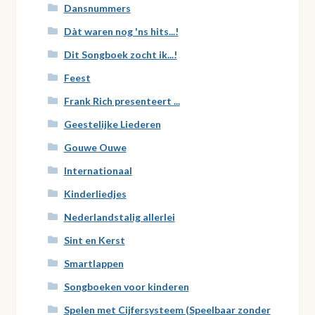
Dansnummers
Dàt waren nog 'ns hits...!
Dit Songboek zocht ik...!
Feest
Frank Rich presenteert ...
Geestelijke Liederen
Gouwe Ouwe
Internationaal
Kinderliedjes
Nederlandstalig allerlei
Sint en Kerst
Smartlappen
Songboeken voor kinderen
Spelen met Cijfersysteem (Speelbaar zonder