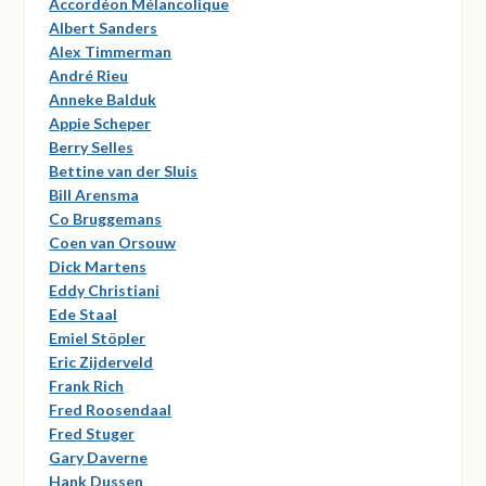
Accordéon Mélancolique
Albert Sanders
Alex Timmerman
André Rieu
Anneke Balduk
Appie Scheper
Berry Selles
Bettine van der Sluis
Bill Arensma
Co Bruggemans
Coen van Orsouw
Dick Martens
Eddy Christiani
Ede Staal
Emiel Stöpler
Eric Zijderveld
Frank Rich
Fred Roosendaal
Fred Stuger
Gary Daverne
Hank Dussen