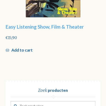
Easy Listening Show, Film & Theater
€
15,90
Add to cart
Zoek
producten
Zoeken
Zoeken