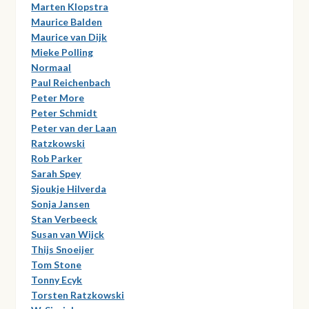
Marten Klopstra
Maurice Balden
Maurice van Dijk
Mieke Polling
Normaal
Paul Reichenbach
Peter More
Peter Schmidt
Peter van der Laan
Ratzkowski
Rob Parker
Sarah Spey
Sjoukje Hilverda
Sonja Jansen
Stan Verbeeck
Susan van Wijck
Thijs Snoeijer
Tom Stone
Tonny Ecyk
Torsten Ratzkowski