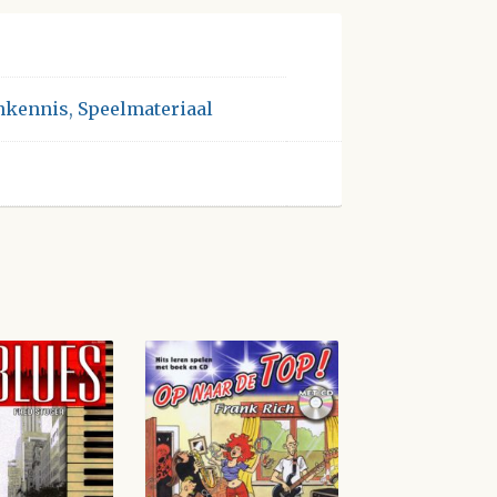
nkennis
,
Speelmateriaal