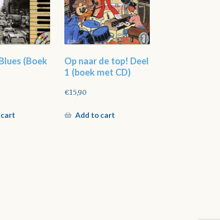
 Blues (Boek
Op naar de top! Deel
1 (boek met CD)
€
15,90
 cart
Add to cart