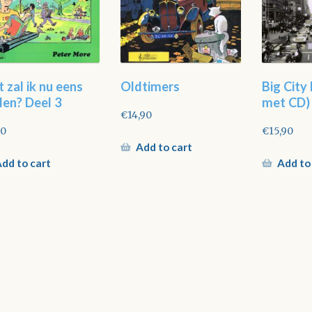
 zal ik nu eens
Oldtimers
Big City
len? Deel 3
met CD)
€
14,90
90
€
15,90
Add to cart
dd to cart
Add to