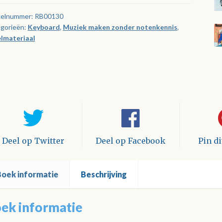
kelnummer:
RB00130
gorieën:
Keyboard
,
Muziek maken zonder notenkennis
,
lmateriaal
Deel op Twitter
Deel op Facebook
Pin d
Boek informatie
Beschrijving
ek informatie