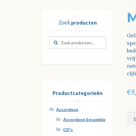
M
Zoek
producten
Gel
Zoeken
Zoeken
spe
naar:
bed
vri
not
cij
€
9
Productcategorieën
Accordeon
Moz
Accordeon Ensemble
Moo
CD's
aan