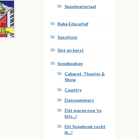
Speelmateriaal
Reba Educatief
Saxofoon
Sint en kerst
Songboeken
Cabaret, Theater &
Show
Country
Dansnummers
Dàt waren nog 'ns
hits...!
Dit Songboek zocht
ik...!