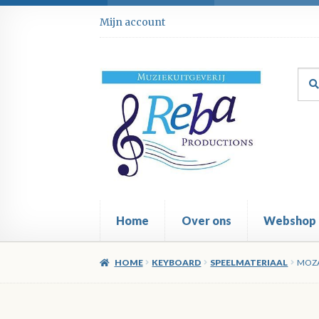
Ga
Ga
Mijn account
door
direct
naar
naar
navigatie
de
Zoe
Zoe
inhoud
naar
Home
Over ons
Webshop
HOME
KEYBOARD
SPEELMATERIAAL
MOZA