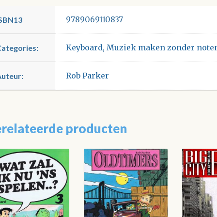
9789069110837
ISBN13
Keyboard
,
Muziek maken zonder note
Categories:
Rob Parker
Auteur:
relateerde producten