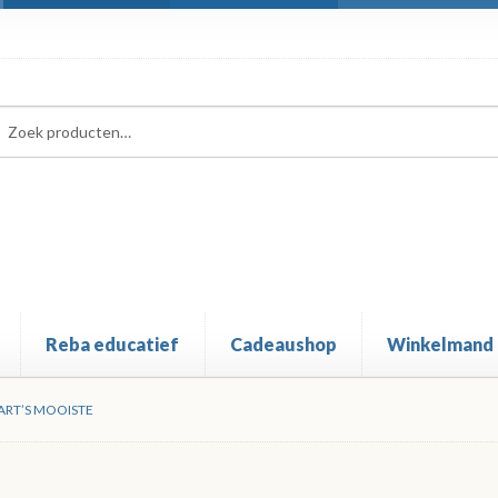
ken
ken
:
Reba educatief
Cadeaushop
Winkelmand
RT’S MOOISTE