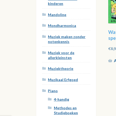
kinderen
Mandoline
Mondharmonica
Wat
Muziek maken zonder
spe
notenkennis
€
8,
Muziek voor de
allerkleinsten
A
Muziektheorie
Muzikaal Erfgoed
Piano
4-handig
Methodes en
Studieboeken