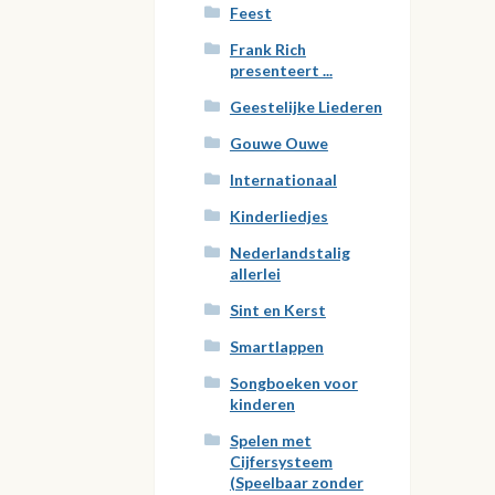
Feest
Frank Rich
presenteert ...
Geestelijke Liederen
Gouwe Ouwe
Internationaal
Kinderliedjes
Nederlandstalig
allerlei
Sint en Kerst
Smartlappen
Songboeken voor
kinderen
Spelen met
Cijfersysteem
(Speelbaar zonder