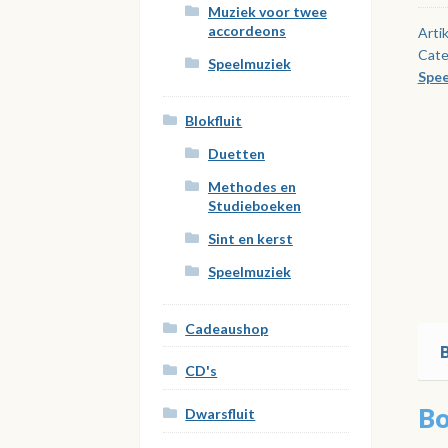
Muziek voor twee
accordeons
Arti
Cate
Speelmuziek
Spee
Blokfluit
Duetten
Methodes en
Studieboeken
Sint en kerst
Speelmuziek
Cadeaushop
CD's
Bo
Dwarsfluit