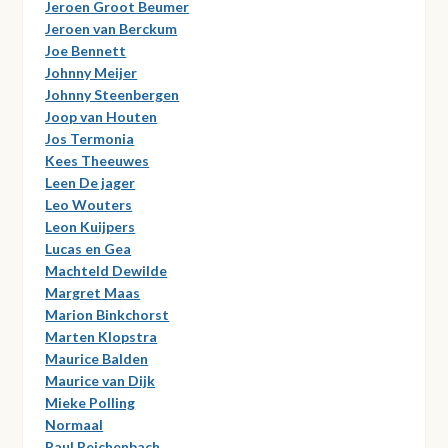
Jeroen Groot Beumer
Jeroen van Berckum
Joe Bennett
Johnny Meijer
Johnny Steenbergen
Joop van Houten
Jos Termonia
Kees Theeuwes
Leen De jager
Leo Wouters
Leon Kuijpers
Lucas en Gea
Machteld Dewilde
Margret Maas
Marion Binkchorst
Marten Klopstra
Maurice Balden
Maurice van Dijk
Mieke Polling
Normaal
Paul Reichenbach