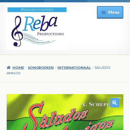
Ga
Ga
Menu
door
direct
naar
naar
navigatie
de
inhoud
HOME
SONGBOEKEN
INTERNATIONAAL
SALUDOS
AMIGOS