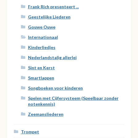
Frank Rich presenteert ...
Geestelijke Liederen
Gouwe Ouwe
Internationaal
Kinderliedjes
Nederlandstalig allerlei
Sint en Kerst
Smartlappen
Songboeken voor kinderen
Spelen met Cijfersysteem (Speelbaar zonder
notenkennis)
Zeemansliederen
Trompet