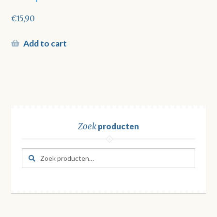
€
15,90
Add to cart
Zoek
producten
Zoeken
Zoeken
naar: