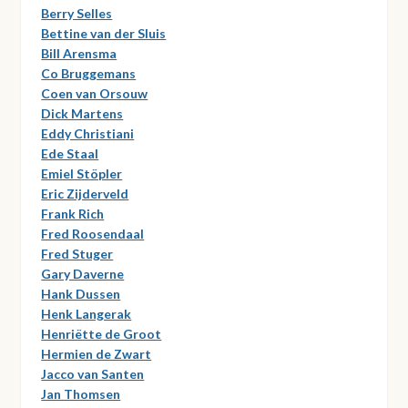
Berry Selles
Bettine van der Sluis
Bill Arensma
Co Bruggemans
Coen van Orsouw
Dick Martens
Eddy Christiani
Ede Staal
Emiel Stöpler
Eric Zijderveld
Frank Rich
Fred Roosendaal
Fred Stuger
Gary Daverne
Hank Dussen
Henk Langerak
Henriëtte de Groot
Hermien de Zwart
Jacco van Santen
Jan Thomsen