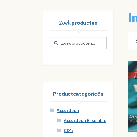
I
Zoek
producten
Zoeken
Zoeken
naar:
Productcategorieën
Accordeon
Accordeon Ensemble
CD's