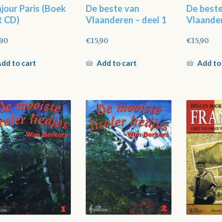
jour Paris (Boek
De beste van
De best
 CD)
Vlaanderen – deel 1
Vlaander
,90
€
15,90
€
15,90
dd to cart
Add to cart
Add to