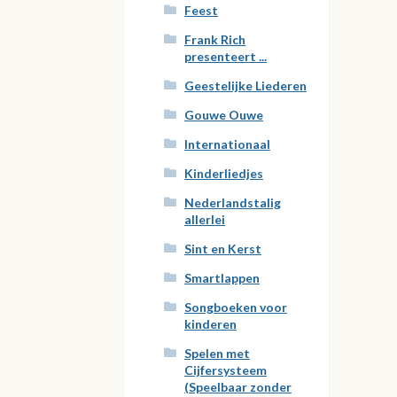
Feest
Frank Rich
presenteert ...
Geestelijke Liederen
Gouwe Ouwe
Internationaal
Kinderliedjes
Nederlandstalig
allerlei
Sint en Kerst
Smartlappen
Songboeken voor
kinderen
Spelen met
Cijfersysteem
(Speelbaar zonder