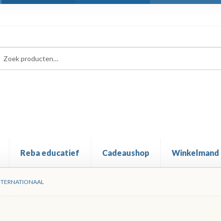
ken
ken
:
Reba educatief
Cadeaushop
Winkelmand
NTERNATIONAAL