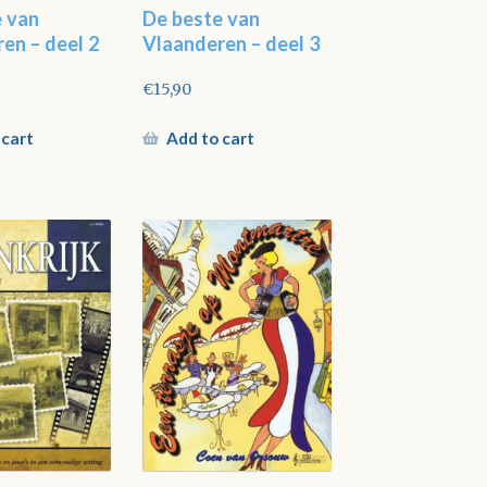
e van
De beste van
en – deel 2
Vlaanderen – deel 3
€
15,90
 cart
Add to cart