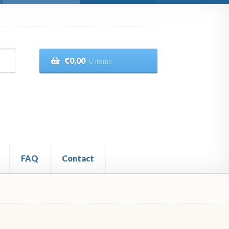
€
0,00
0 items
FAQ
Contact