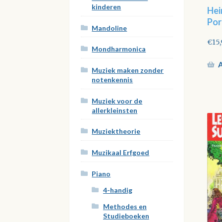
kinderen
Hei
Por
Mandoline
€
15
Mondharmonica
A
Muziek maken zonder
notenkennis
Muziek voor de
allerkleinsten
Muziektheorie
Muzikaal Erfgoed
Piano
4-handig
Methodes en
Studieboeken