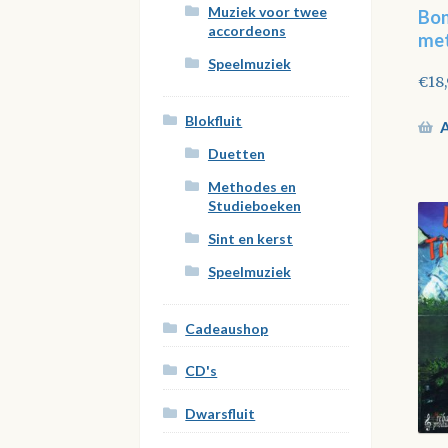
Muziek voor twee
Bon
accordeons
met
Speelmuziek
€
18
Blokfluit
A
Duetten
Methodes en
Studieboeken
Sint en kerst
Speelmuziek
Cadeaushop
CD's
Dwarsfluit