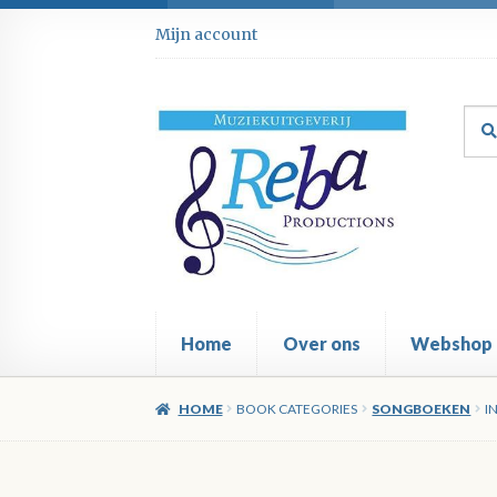
Ga
Ga
Mijn account
door
direct
naar
naar
navigatie
de
Zoe
Zoe
inhoud
naar
Home
Over ons
Webshop
HOME
BOOK CATEGORIES
SONGBOEKEN
I