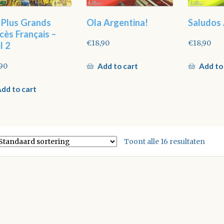
 Plus Grands
Ola Argentina!
Saludos
cès Français –
€
18,90
€
18,90
l 2
Add to cart
Add to
,90
dd to cart
Toont alle 16 resultaten