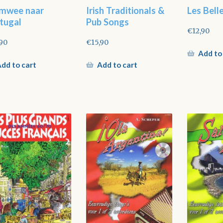
mwee naar
Irish Traditionals &
Les Bell
tugal
Pub Songs
€
12,90
,90
€
15,90
Add to
dd to cart
Add to cart