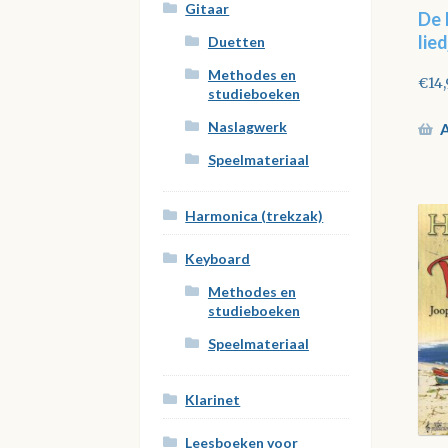
Gitaar
De 
lie
Duetten
Methodes en
€
14
studieboeken
Naslagwerk
A
Speelmateriaal
Harmonica (trekzak)
Keyboard
Methodes en
studieboeken
Speelmateriaal
Klarinet
Leesboeken voor