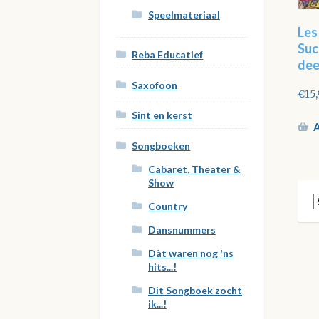
Speelmateriaal
Les
Suc
Reba Educatief
dee
Saxofoon
€
15
Sint en kerst
A
Songboeken
Cabaret, Theater &
Show
Country
Dansnummers
Dàt waren nog 'ns
hits...!
Dit Songboek zocht
ik...!