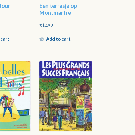
door
Een terrasje op
Montmartre
€
12,90
 cart
Add to cart