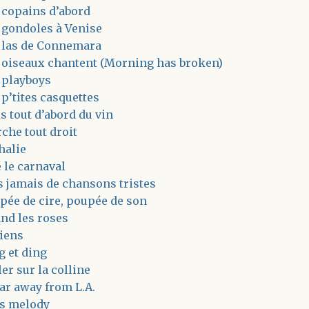
 copains d’abord
 gondoles à Venise
 las de Connemara
 oiseaux chantent (Morning has broken)
 playboys
 p’tites casquettes
s tout d’abord du vin
che tout droit
halie
 le carnaval
s jamais de chansons tristes
pée de cire, poupée de son
nd les roses
iens
g et ding
ler sur la colline
far away from L.A.
s melody