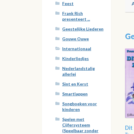
Feest
Frank Rich
presenteert ...
Geestelijke Liederen
Ge
Gouwe Ouwe
Internationaal
Kinderliedjes
Nederlandstalig
allerlei
Sint en Kerst
Smartlappen
Songboeken voor
kinderen
Spelen met
Cijfersysteem
Dit
(Speelbaar zonder