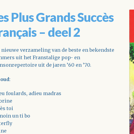
es Plus Grands Succès
rançais – deel 2
 nieuwe verzameling van de beste en bekendste
mers uit het Franstalige pop- en
nsonrepertoire uit de jaren ’60 en ’70.
houd
:
eu foulards, adieu madras
orine
ès toi
moin un ti bo
terfly
ine