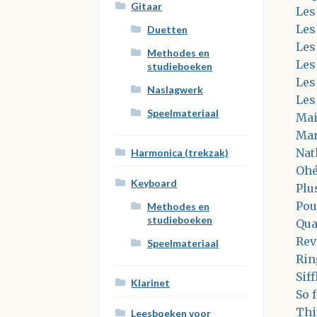
Gitaar
Les
Les
Duetten
Les
Methodes en
Les
studieboeken
Les
Naslagwerk
Les
Speelmateriaal
Mai
Mar
Nat
Harmonica (trekzak)
Ohé
Keyboard
Plu
Pou
Methodes en
studieboeken
Qua
Rev
Speelmateriaal
Rin
Siff
Klarinet
So 
Thi
Leesboeken voor