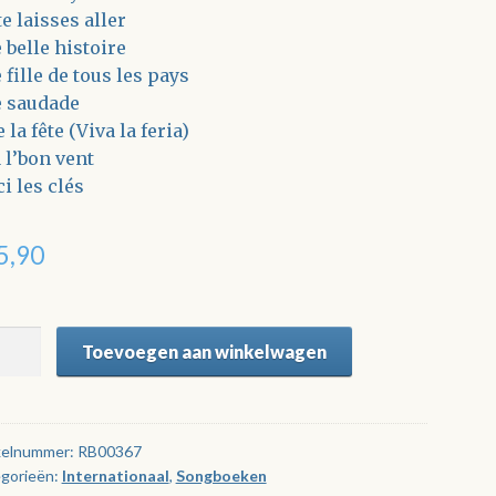
e laisses aller
 belle histoire
 fille de tous les pays
 saudade
 la fête (Viva la feria)
à l’bon vent
i les clés
5,90
Toevoegen aan winkelwagen
s
nds
cès
nçais
kelnummer:
RB00367
gorieën:
Internationaal
,
Songboeken