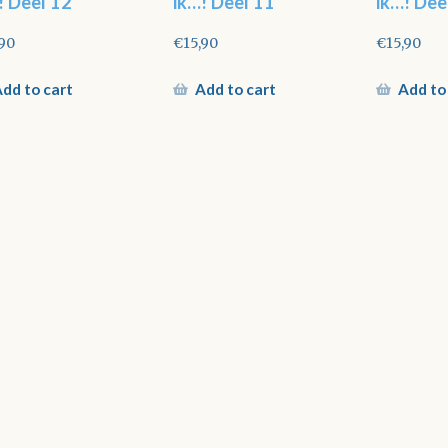
! Deel 12
ik…! Deel 11
ik…! Dee
,90
€
15,90
€
15,90
dd to cart
Add to cart
Add to