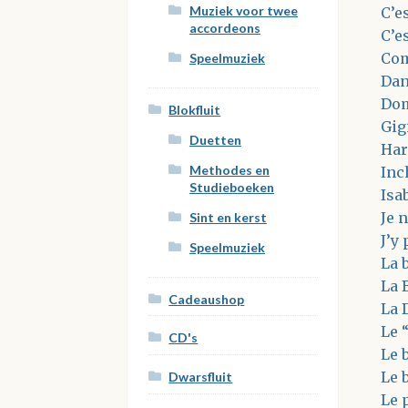
Muziek voor twee
C’e
accordeons
C’e
Com
Speelmuziek
Dan
Dom
Blokfluit
Gig
Duetten
Har
Methodes en
Inc
Studieboeken
Isab
Je 
Sint en kerst
J’y 
Speelmuziek
La 
La 
Cadeaushop
La 
Le 
CD's
Le 
Le 
Dwarsfluit
Le 