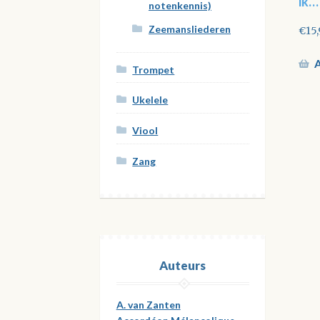
ik…
notenkennis)
Zeemansliederen
€
15
A
Trompet
Ukelele
Viool
Zang
Auteurs
A. van Zanten