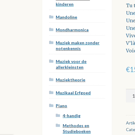
kinderen
Tu t
Une
Mandoline
Une
Une
Mondharmonica
Vive
Muziek maken zonder
V’l
notenkennis
Voic
Muziek voor de
allerkleinsten
€
1
Muziektheorie
Les
Muzikaal Erfgoed
Plu
Piano
Gra
Suc
4-handig
Fra
Arti
Methodes en
Cate
-
Studieboeken