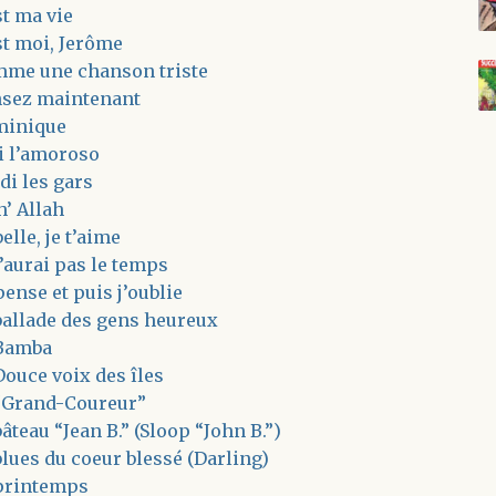
st ma vie
st moi, Jerôme
me une chanson triste
sez maintenant
inique
i l’amoroso
di les gars
h’ Allah
elle, je t’aime
n’aurai pas le temps
pense et puis j’oublie
ballade des gens heureux
Bamba
Douce voix des îles
“Grand-Coureur”
bâteau “Jean B.” (Sloop “John B.”)
blues du coeur blessé (Darling)
printemps