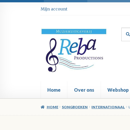
Ga
Ga
Mijn account
door
direct
naar
naar
navigatie
de
Zoe
Zoe
inhoud
naar
Home
Over ons
Webshop
HOME
SONGBOEKEN
INTERNATIONAAL