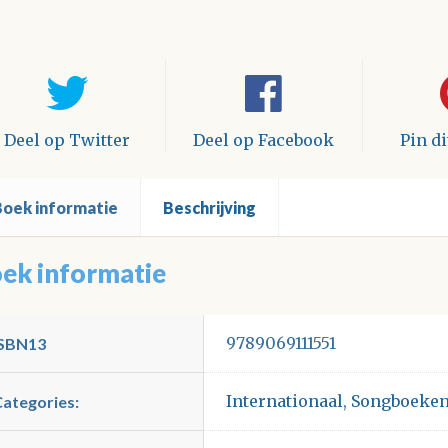
l
tal
Deel op Twitter
Deel op Facebook
Pin d
Boek informatie
Beschrijving
ek informatie
9789069111551
ISBN13
Internationaal
,
Songboeke
Categories: