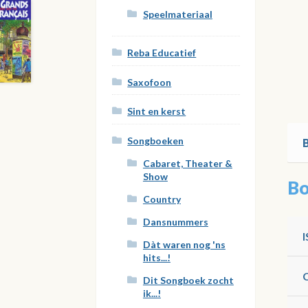
dee
Speelmateriaal
2
aan
Reba Educatief
Saxofoon
Sint en kerst
Songboeken
Cabaret, Theater &
Show
Bo
Country
Dansnummers
Dàt waren nog 'ns
hits...!
Dit Songboek zocht
ik...!