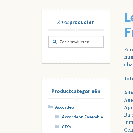
L
Zoek
producten
F
Zoeken
Zoeken
naar:
Een
num
cha
In
Productcategorieën
Adi
Am
Apr
Accordeon
Ba 
Accordeon Ensemble
But
CD's
Cél