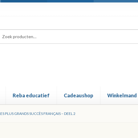
ken
ken
:
Reba educatief
Cadeaushop
Winkelmand
LES PLUS GRANDS SUCCÈS FRANÇAIS – DEEL 2