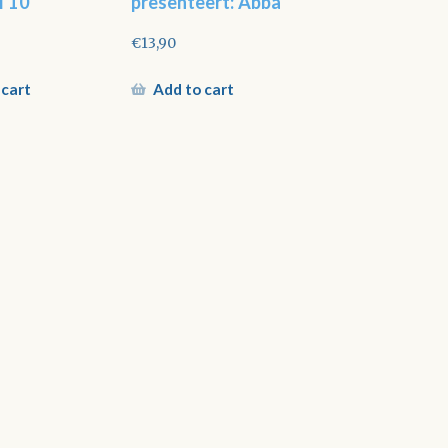
l 10
presenteert: Abba
€
13,90
 cart
Add to cart