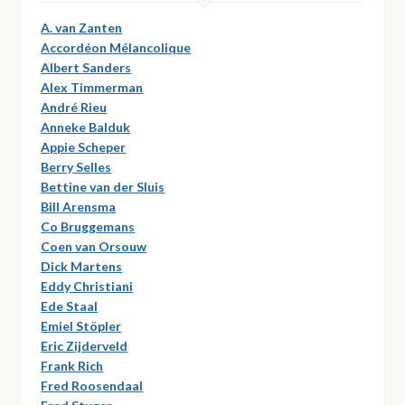
A. van Zanten
Accordéon Mélancolique
Albert Sanders
Alex Timmerman
André Rieu
Anneke Balduk
Appie Scheper
Berry Selles
Bettine van der Sluis
Bill Arensma
Co Bruggemans
Coen van Orsouw
Dick Martens
Eddy Christiani
Ede Staal
Emiel Stöpler
Eric Zijderveld
Frank Rich
Fred Roosendaal