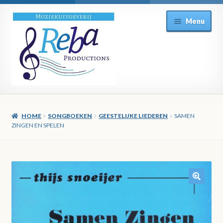
Ga
Ga
Menu
door
direct
naar
naar
navigatie
de
inhoud
HOME
SONGBOEKEN
GEESTELIJKE LIEDEREN
SAMEN
ZINGEN EN SPELEN