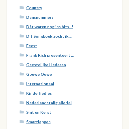
Country
Dansnummers
Dàt waren nog 'ns hits...!
Dit Songboek zocht ik...!
Feest
Frank Rich presenteert ...
Geestelijke Liederen
Gouwe Ouwe
Internationaal
Kinderliedjes
Nederlandstalig allerlei
Sint en Kerst
Smartlappen