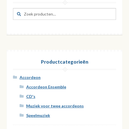
Zoeken
Zoeken
naar:
Productcategorieën
Accordeon
Accordeon Ensemble
CD's
Muziek voor twee accordeons
Speelmuziek