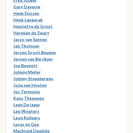
Fred Stuger
Gary Daverne
Hank Dussen
Henk Langerak
Henriëtte de Groot
Hermien de Zwart
Jacco van Santen
Jan Thomsen
Jeroen Groot Beumer
Jeroen van Berckum
Joe Bennett
Johnny Meijer
Johnny Steenbergen
Joop van Houten
Jos Termonia
Kees Theeuwes
Leen De jager
Leo Wouters
Leon Kuijpers
Lucas en Gea
Machteld Dewilde