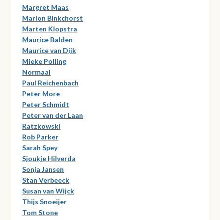
Margret Maas
Marion Binkchorst
Marten Klopstra
Maurice Balden
Maurice van Dijk
Mieke Polling
Normaal
Paul Reichenbach
Peter More
Peter Schmidt
Peter van der Laan
Ratzkowski
Rob Parker
Sarah Spey
Sjoukje Hilverda
Sonja Jansen
Stan Verbeeck
Susan van Wijck
Thijs Snoeijer
Tom Stone