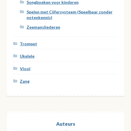
Songboeken voor kinderen
Spelen met Cijfersysteem (Speelbaar zonder
notenkennis)
Zeemansliederen
Trompet
Ukelele
Viool
Zang
Auteurs