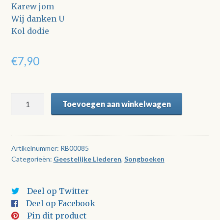
Karew jom
Wij danken U
Kol dodie
€
7,90
Samen
Toevoegen aan winkelwagen
Zingen
En
Spelen
aantal
Artikelnummer:
RB00085
Categorieën:
Geestelijke Liederen
,
Songboeken
Deel op Twitter
Deel op Facebook
Pin dit product