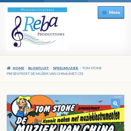
Ga
Ga
Menu
door
direct
naar
naar
navigatie
de
inhoud
HOME
BLOKFLUIT
SPEELMUZIEK
TOM STONE
PRESENTEERT: DE MUZIEK VAN CHINA (MET CD)