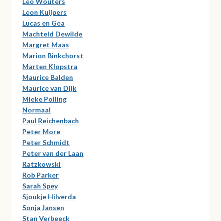
Leo Wouters
Leon Kuijpers
Lucas en Gea
Machteld Dewilde
Margret Maas
Marion Binkchorst
Marten Klopstra
Maurice Balden
Maurice van Dijk
Mieke Polling
Normaal
Paul Reichenbach
Peter More
Peter Schmidt
Peter van der Laan
Ratzkowski
Rob Parker
Sarah Spey
Sjoukje Hilverda
Sonja Jansen
Stan Verbeeck