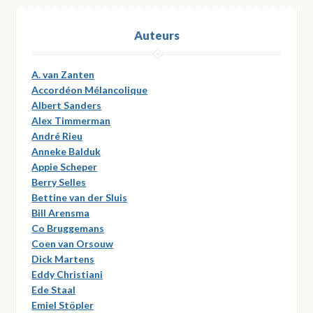
Auteurs
A. van Zanten
Accordéon Mélancolique
Albert Sanders
Alex Timmerman
André Rieu
Anneke Balduk
Appie Scheper
Berry Selles
Bettine van der Sluis
Bill Arensma
Co Bruggemans
Coen van Orsouw
Dick Martens
Eddy Christiani
Ede Staal
Emiel Stöpler