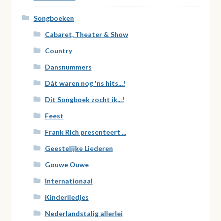
Songboeken
Cabaret, Theater & Show
Country
Dansnummers
Dàt waren nog 'ns hits...!
Dit Songboek zocht ik...!
Feest
Frank Rich presenteert ...
Geestelijke Liederen
Gouwe Ouwe
Internationaal
Kinderliedjes
Nederlandstalig allerlei