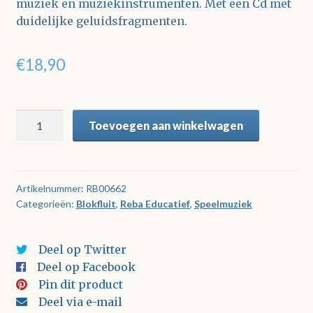
muziek en muziekinstrumenten. Met een Cd met
duidelijke geluidsfragmenten.
€
18,90
Tom
Toevoegen aan winkelwagen
Stone
presenteert:
De
Muziek
Artikelnummer:
RB00662
Categorieën:
Blokfluit
,
Reba Educatief
,
Speelmuziek
van
China
(met
Deel op Twitter
CD)
Deel op Facebook
aantal
Pin dit product
Deel via e-mail