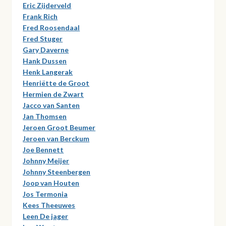
Eric Zijderveld
Frank Rich
Fred Roosendaal
Fred Stuger
Gary Daverne
Hank Dussen
Henk Langerak
Henriëtte de Groot
Hermien de Zwart
Jacco van Santen
Jan Thomsen
Jeroen Groot Beumer
Jeroen van Berckum
Joe Bennett
Johnny Meijer
Johnny Steenbergen
Joop van Houten
Jos Termonia
Kees Theeuwes
Leen De jager