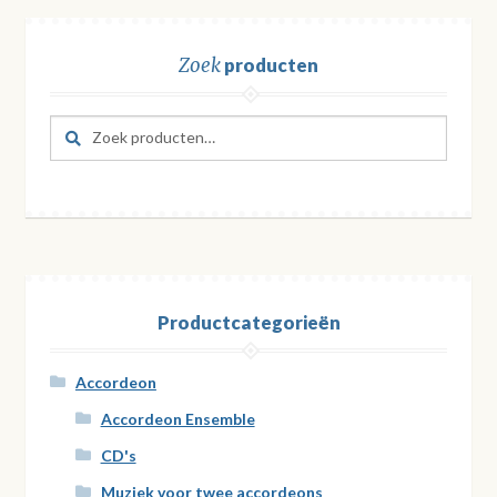
Zoek
producten
Zoeken
Zoeken
naar:
Productcategorieën
Accordeon
Accordeon Ensemble
CD's
Muziek voor twee accordeons