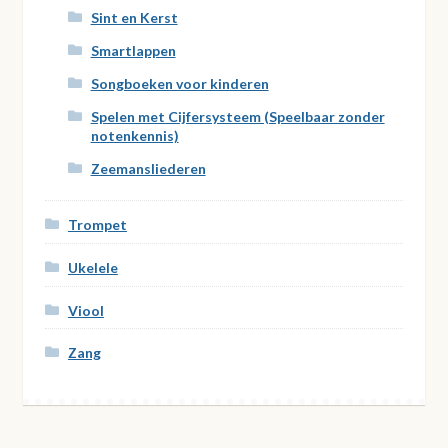
Sint en Kerst
Smartlappen
Songboeken voor kinderen
Spelen met Cijfersysteem (Speelbaar zonder
notenkennis)
Zeemansliederen
Trompet
Ukelele
Viool
Zang