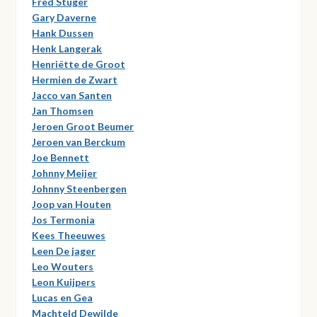
Fred Stuger
Gary Daverne
Hank Dussen
Henk Langerak
Henriëtte de Groot
Hermien de Zwart
Jacco van Santen
Jan Thomsen
Jeroen Groot Beumer
Jeroen van Berckum
Joe Bennett
Johnny Meijer
Johnny Steenbergen
Joop van Houten
Jos Termonia
Kees Theeuwes
Leen De jager
Leo Wouters
Leon Kuijpers
Lucas en Gea
Machteld Dewilde