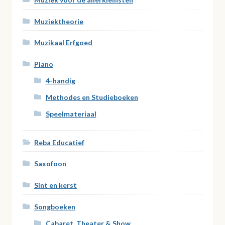
Muziektheorie
Muzikaal Erfgoed
Piano
4-handig
Methodes en Studieboeken
Speelmateriaal
Reba Educatief
Saxofoon
Sint en kerst
Songboeken
Cabaret, Theater & Show