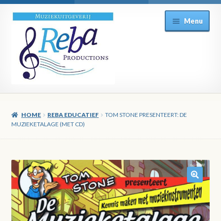
Ga
Ga
Menu
door
direct
naar
naar
navigatie
de
inhoud
HOME
REBA EDUCATIEF
TOM STONE PRESENTEERT: DE
MUZIEKETALAGE (MET CD)