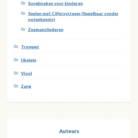
Songboeken voor kinderen
Spelen met Cijfersysteem (Speelbaar zonder
notenkennis)
Zeemansliederen
Trompet
Ukelele
Viool
Zang
Auteurs