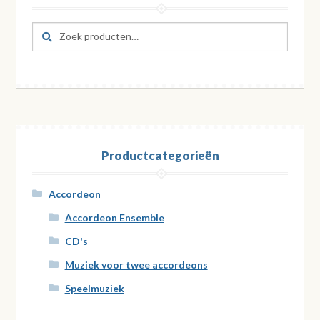
Zoeken
Zoeken
naar:
Productcategorieën
Accordeon
Accordeon Ensemble
CD's
Muziek voor twee accordeons
Speelmuziek