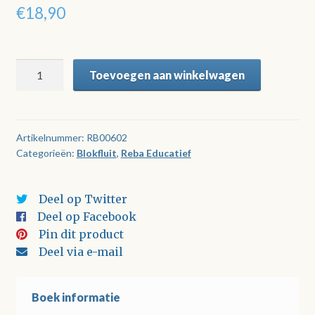
€
18,90
Tom
Toevoegen aan winkelwagen
Stone
presenteert:
De
Muzieketalage
Artikelnummer:
RB00602
Categorieën:
Blokfluit
,
Reba Educatief
(met
CD)
aantal
Deel op Twitter
Deel op Facebook
Pin dit product
Deel via e-mail
Boek informatie