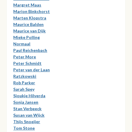
Margret Maas
Marion Binkchorst
Marten Klopstra
Maurice Balden
Maurice van Dijk
Mieke Polling
Normaal
Paul Reichenbach
Peter More
Peter Schmidt
Peter van der Laan
Ratzkowski
Rob Parker
Sarah Spey
Sjoukje Hilverda
Sonja Jansen
Stan Verbeeck
Susan van Wijck
Thijs Snoeijer
Tom Stone