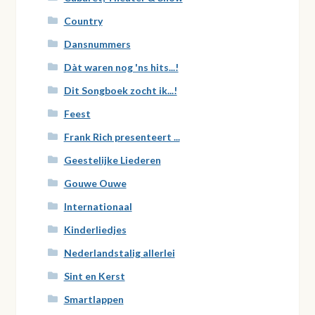
Country
Dansnummers
Dàt waren nog 'ns hits...!
Dit Songboek zocht ik...!
Feest
Frank Rich presenteert ...
Geestelijke Liederen
Gouwe Ouwe
Internationaal
Kinderliedjes
Nederlandstalig allerlei
Sint en Kerst
Smartlappen