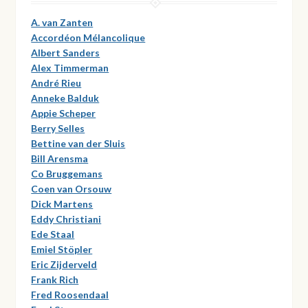
A. van Zanten
Accordéon Mélancolique
Albert Sanders
Alex Timmerman
André Rieu
Anneke Balduk
Appie Scheper
Berry Selles
Bettine van der Sluis
Bill Arensma
Co Bruggemans
Coen van Orsouw
Dick Martens
Eddy Christiani
Ede Staal
Emiel Stöpler
Eric Zijderveld
Frank Rich
Fred Roosendaal