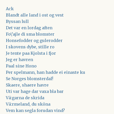
Ack
Blandt alle land i ost og vest
Byssan lull
Det var en lordag aften
Fo\’ajle di sma blomster
Honsefodder og gulerodder
I skovens dybe, stille ro
Je tente paa Kjolsta i fjor
Jeg er havren
Paal sine Hono
Per spelmann, han hadde ei einaste ku
Se Norges blomsterdal!
Skaere, shaere havre
Uti var hage dar vaxa bla bar
Vä:garna de skrida
Vä:rmeland, du sköna
Vem kan segla forudan vind?