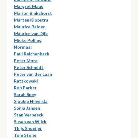
Margret Maas
Marion Binkchorst
Marten Klopstra
Maurice Balden
Maurice van Dijk
Mieke Polling
Normaal
Paul Reichenbach
Peter More
Peter Schmidt
Peter van der Laan
Ratzkowski
Rob Parker
Sarah Spey
Sjoukje Hilverda
Sonja Jansen
Stan Verbeeck
Susan van Wijck
Thijs Snoeijer
Tom Stone