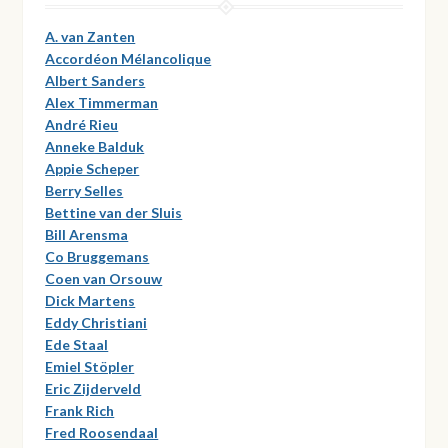
A. van Zanten
Accordéon Mélancolique
Albert Sanders
Alex Timmerman
André Rieu
Anneke Balduk
Appie Scheper
Berry Selles
Bettine van der Sluis
Bill Arensma
Co Bruggemans
Coen van Orsouw
Dick Martens
Eddy Christiani
Ede Staal
Emiel Stöpler
Eric Zijderveld
Frank Rich
Fred Roosendaal