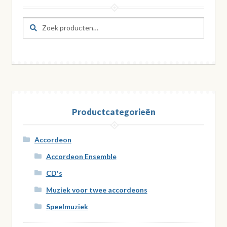
Zoeken
Zoeken
naar:
Productcategorieën
Accordeon
Accordeon Ensemble
CD's
Muziek voor twee accordeons
Speelmuziek