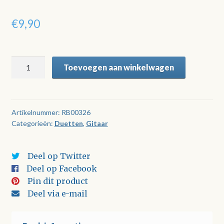
€
9,90
Twee
Toevoegen aan winkelwagen
gitaren
spelen
Scandinavische
Volksliederen
Artikelnummer:
RB00326
Categorieën:
Duetten
,
Gitaar
aantal
Deel op Twitter
Deel op Facebook
Pin dit product
Deel via e-mail