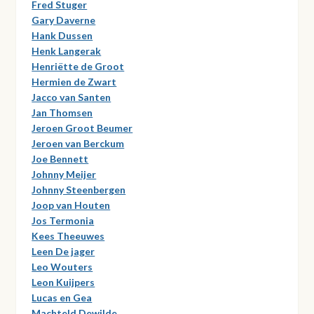
Fred Stuger
Gary Daverne
Hank Dussen
Henk Langerak
Henriëtte de Groot
Hermien de Zwart
Jacco van Santen
Jan Thomsen
Jeroen Groot Beumer
Jeroen van Berckum
Joe Bennett
Johnny Meijer
Johnny Steenbergen
Joop van Houten
Jos Termonia
Kees Theeuwes
Leen De jager
Leo Wouters
Leon Kuijpers
Lucas en Gea
Machteld Dewilde