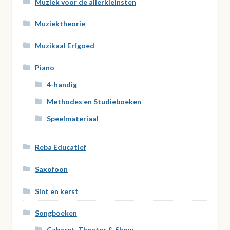
Muziek voor de allerkleinsten
Muziektheorie
Muzikaal Erfgoed
Piano
4-handig
Methodes en Studieboeken
Speelmateriaal
Reba Educatief
Saxofoon
Sint en kerst
Songboeken
Cabaret, Theater & Show