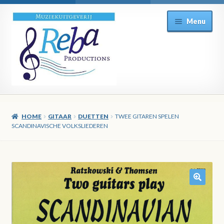
Ga
Ga
Menu
door
direct
naar
naar
navigatie
de
inhoud
HOME
GITAAR
DUETTEN
TWEE GITAREN SPELEN
SCANDINAVISCHE VOLKSLIEDEREN