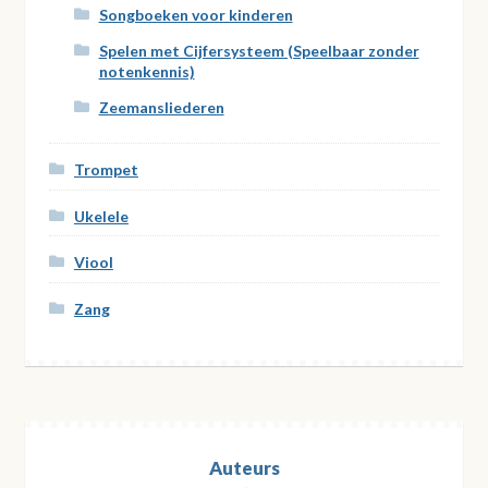
Songboeken voor kinderen
Spelen met Cijfersysteem (Speelbaar zonder
notenkennis)
Zeemansliederen
Trompet
Ukelele
Viool
Zang
Auteurs