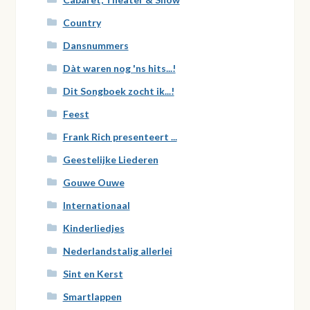
Country
Dansnummers
Dàt waren nog 'ns hits...!
Dit Songboek zocht ik...!
Feest
Frank Rich presenteert ...
Geestelijke Liederen
Gouwe Ouwe
Internationaal
Kinderliedjes
Nederlandstalig allerlei
Sint en Kerst
Smartlappen