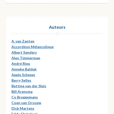
Auteurs
A. van Zanten
Accordéon Mélancolique
Albert Sanders
Alex Timmerman
André Rieu
Anneke Balduk
Appie Scheper
Berry Selles
Bettine van der Sluis
Bill Arensma
Co Bruggemans
Coen van Orsouw
Dick Martens
Eddy Christiani