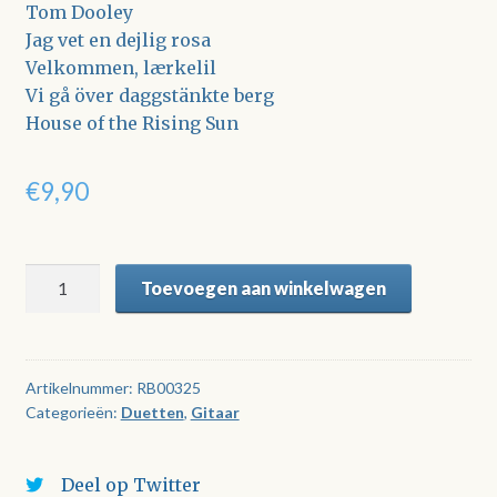
Tom Dooley
Jag vet en dejlig rosa
Velkommen, lærkelil
Vi gå över daggstänkte berg
House of the Rising Sun
€
9,90
Twee
Toevoegen aan winkelwagen
gitaren
spelen
International
Folksongs
Artikelnummer:
RB00325
Categorieën:
Duetten
,
Gitaar
aantal
Deel op Twitter