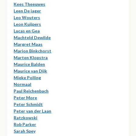
Kees Theeuwes
Leen De jager
Leo Wouters
Leon Kuijpers
Lucas en Gea
Machteld Dewilde
Margret Maas
Marion Binkchorst
Marten Klopstra
Maurice Balden
Maurice van Dijk
Mieke Polling
Normaal
Paul Reichenbach
Peter More
Peter Schmidt
Peter van der Laan
Ratzkowski
Rob Parker
Sarah Spey