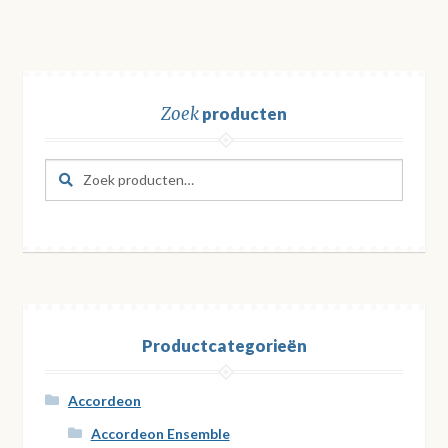
Zoek
producten
Zoeken
Zoeken
naar:
Productcategorieën
Accordeon
Accordeon Ensemble