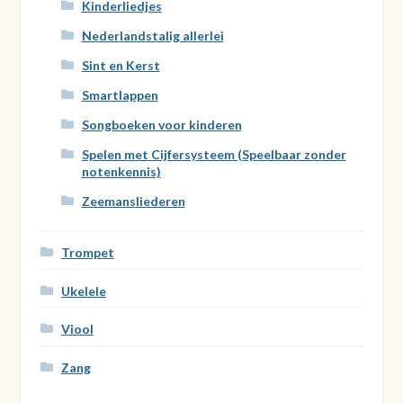
Kinderliedjes
Nederlandstalig allerlei
Sint en Kerst
Smartlappen
Songboeken voor kinderen
Spelen met Cijfersysteem (Speelbaar zonder
notenkennis)
Zeemansliederen
Trompet
Ukelele
Viool
Zang