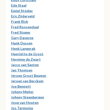
Ede Staal
Emiel Stöpler
Eric Zijderveld
Frank Rich
Fred Roosendaal
Fred Stuger
Gary Daverne
Hank Dussen
Henk Langerak
Henriëtte de Groot
Hermien de Zwart
Jacco van Santen
Jan Thomsen
Jeroen Groot Beumer
Jeroen van Berckum
Joe Bennett
Johnny Meijer
Johnny Steenbergen
Joop van Houten
Jos Termonia