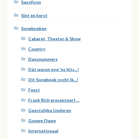
Saxofoon
Sint en kerst
Songboeken
Cabaret, Theater & Show
Country
Dansnummers
Dàt waren nog 'ns hits...!
Dit Songboek zocht ik...!
Feest
Frank Rich presenteert ...
Geestelijke Liederen
Gouwe Ouwe
Internationaal