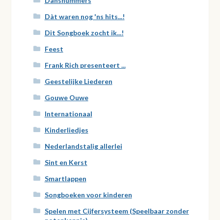
Dansnummers
Dàt waren nog 'ns hits...!
Dit Songboek zocht ik...!
Feest
Frank Rich presenteert ...
Geestelijke Liederen
Gouwe Ouwe
Internationaal
Kinderliedjes
Nederlandstalig allerlei
Sint en Kerst
Smartlappen
Songboeken voor kinderen
Spelen met Cijfersysteem (Speelbaar zonder