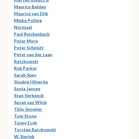
Maurice Balden
Maurice van Dijk
Mieke Polling
Normaal
Paul Reichenbach
Peter More
Peter Schmidt
Peter van der Laan
Ratzkowski
Rob Parker
Sarah Spey
Sjoukje Hilverda
Sonja Jansen
Stan Verbeeck
Susan van Wijck
Thijs Snoeijer
Tom Stone
Tonny Ecyk
Torsten Ratzkowski
W. Sierink