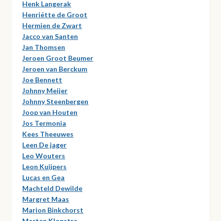
Henk Langerak
Henriëtte de Groot
Hermien de Zwart
Jacco van Santen
Jan Thomsen
Jeroen Groot Beumer
Jeroen van Berckum
Joe Bennett
Johnny Meijer
Johnny Steenbergen
Joop van Houten
Jos Termonia
Kees Theeuwes
Leen De jager
Leo Wouters
Leon Kuijpers
Lucas en Gea
Machteld Dewilde
Margret Maas
Marion Binkchorst
Marten Klopstra