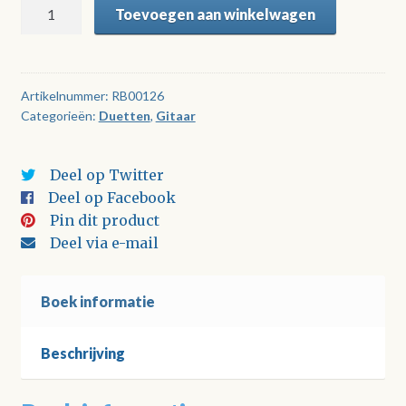
Twee
Toevoegen aan winkelwagen
gitaren
spelen
Latin
aantal
Artikelnummer:
RB00126
Categorieën:
Duetten
,
Gitaar
Deel op Twitter
Deel op Facebook
Pin dit product
Deel via e-mail
Boek informatie
Beschrijving