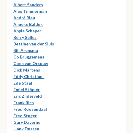
Albert Sanders
Alex Timmerman
André Rieu
Anneke Balduk
Appie Scheper
Berry Selles
Bettine van der Sluis
Bill Arensma
Co Bruggemans
Coen van Orsouw
Dick Martens
Eddy Christiani
Ede Staal
Emiel Stöpler
Eric Zijderveld
Frank Rich
Fred Roosendaal
Fred Stuger
Gary Daverne
Hank Dussen