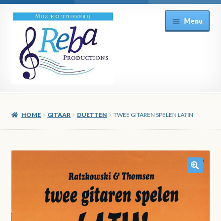
Ga
Ga
Menu
door
direct
naar
naar
navigatie
de
inhoud
HOME
GITAAR
DUETTEN
TWEE GITAREN SPELEN LATIN